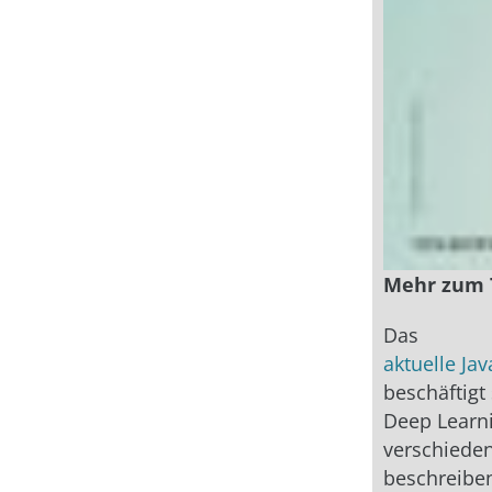
Mehr zum
Das
aktuelle Ja
beschäftig
Deep Learni
verschieden
beschreiben