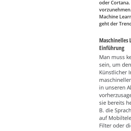
oder Cortana.
vorzunehmen. 
Machine Learn
geht der Trend
Maschinelles 
Einführung
Man muss ke
sein, um den
Künstlicher I
maschinelle
in unseren Al
vorherzusage
sie bereits he
B. die Spra
auf Mobiltel
Filter oder d