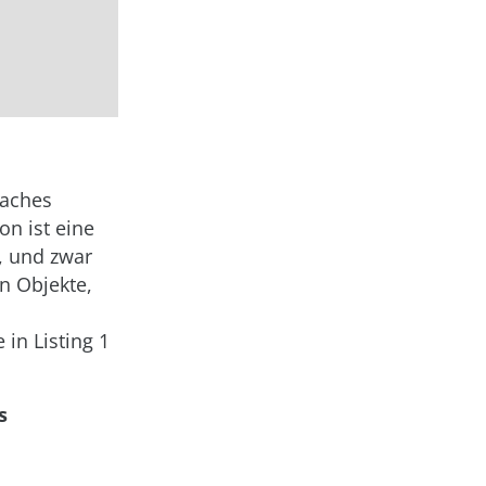
faches
on ist eine
t, und zwar
n Objekte,
in Listing 1
s