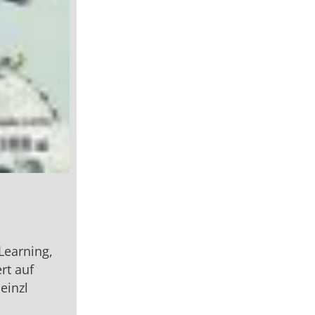
Learning,
rt auf
einzl