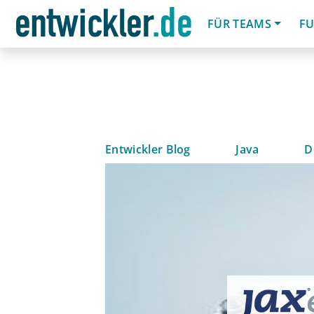
FÜR TEAMS
FU
Entwickler Blog
Java
D