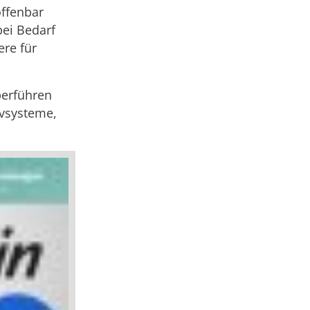
offenbar
ei Bedarf
ere für
berführen
ivsysteme,