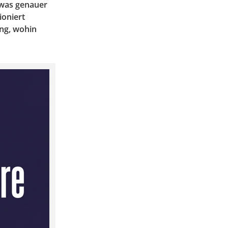
twas genauer
ioniert
ng, wohin