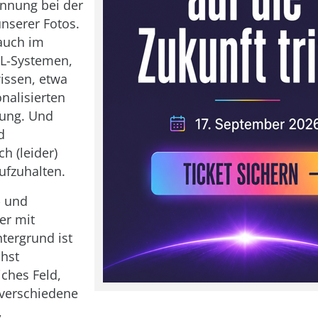
nnung bei der
nserer Fotos.
 auch im
ML-Systemen,
issen, etwa
nalisierten
ung. Und
d
ch (leider)
ufzuhalten.
- und
er mit
ntergrund ist
hst
iches Feld,
e verschiedene
,