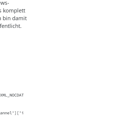
ews-
s komplett
h bin damit
entlicht.