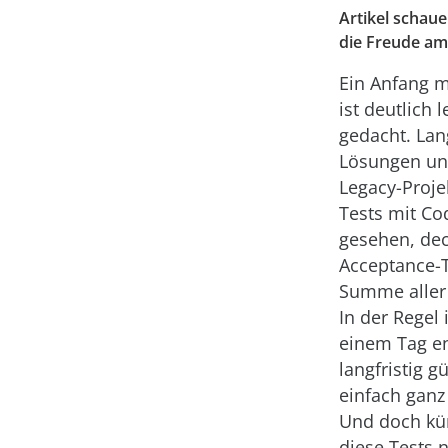
Artikel schau
die Freude a
Ein Anfang m
ist deutlich l
gedacht. Lan
Lösungen und
Legacy-Proje
Tests mit Co
gesehen, de
Acceptance-T
Summe aller 
In der Regel 
einem Tag en
langfristig g
einfach ganz
Und doch kü
diese Tests 