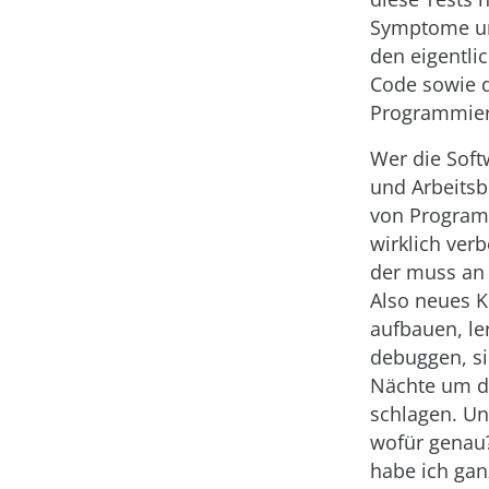
Symptome u
den eigentli
Code sowie 
Programmier
Wer die Soft
und Arbeits
von Program
wirklich verb
der muss an 
Also neues 
aufbauen, le
debuggen, si
Nächte um d
schlagen. Un
wofür genau?
habe ich gan