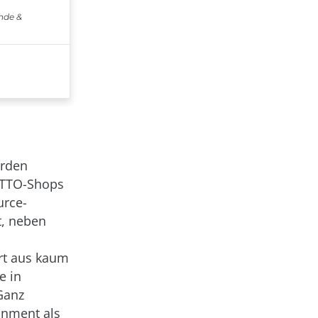
erden
 OTTO-Shops
urce-
t, neben
ort aus kaum
e in
Ganz
onment als