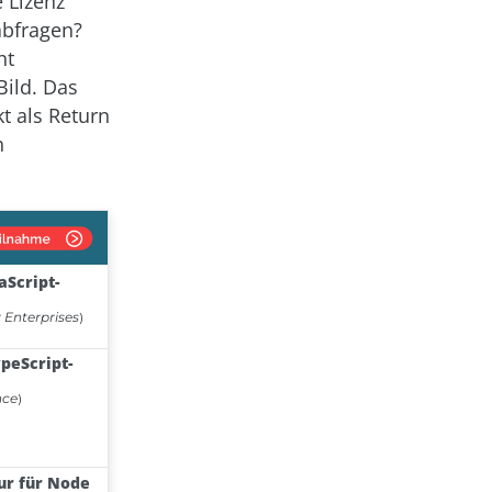
 Lizenz
abfragen?
ht
Bild. Das
t als Return
n