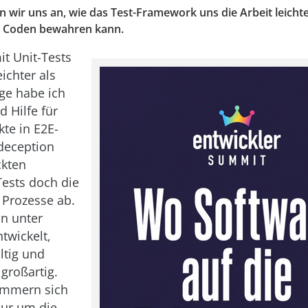
en wir uns an, wie das Test-Framework uns die Arbeit leich
m Coden bewahren kann.
it Unit-Tests
eichter als
ge habe ich
 Hilfe für
kte in E2E-
deception
ckten
ests doch die
Prozesse ab.
in unter
twickelt,
ültig und
 großartig.
mmern sich
nur um die