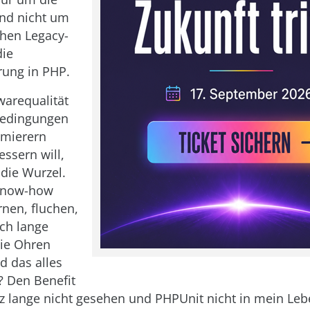
nd nicht um
chen Legacy-
die
ung in PHP.
warequalität
bedingungen
mierern
essern will,
die Wurzel.
Know-how
rnen, fluchen,
ch lange
ie Ohren
d das alles
 Den Benefit
z lange nicht gesehen und PHPUnit nicht in mein Leb