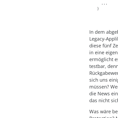
  ...

}
In dem abgeb
Legacy-Appli
diese fünf Z
in eine eige
ermöglicht e
testbar, den
Rückgabewert
sich uns ein
müssen? Werd
die News ein
das nicht sic
Was wäre bei