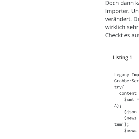
Doch dann k
Importer. Un
verändert. D
wirklich sehr
Checkt es au
Listing 1
Legacy Imp
GrabberSer
try{

  content = file_get_contents($feedUrl);

    $xml = simplexml_load_string($content, 'SimpleXMLElement', LIBXML_NOCDAT
A);

    $json = json_encode($xml, JSON_THROW_ON_ERROR);

    $news = json_decode($json, true, 512, JSON_THROW_ON_ERROR)['channel']['i
tem'];

    $news = array_slice($news, 0, 6);
