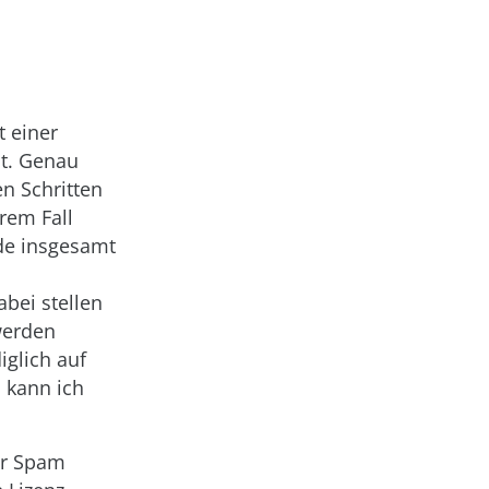
t einer
st. Genau
n Schritten
rem Fall
de insgesamt
bei stellen
werden
iglich auf
 kann ich
er Spam