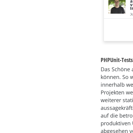
PHPUnit-Test
Das Schöne a
können. So w
innerhalb we
Projekten we
weiterer stat
aussagekräft
auf die betr
produktiven 
abgesehen vo