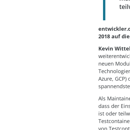
tei
entwickler.
2018 auf die
Kevin Witte
weiterentwic
neuen Module
Technologien
Azure, GCP) 
spannendsten
Als Maintain
dass der Ein
ist oder tei
Testcontaine
von Testcont