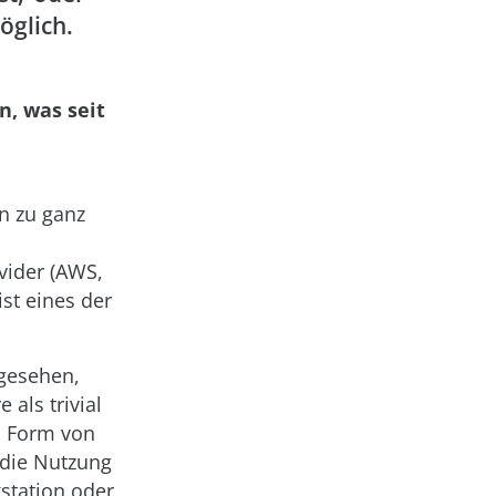
öglich.
n, was seit
in zu ganz
vider (AWS,
st eines der
 gesehen,
als trivial
n Form von
 die Nutzung
station oder