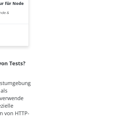
von Tests?
Testumgebung
 als
r verwende
zielle
en von HTTP-