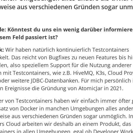
lweise aus verschiedenen Gründen sogar unm
de: Könntest du uns ein wenig darüber informiere
sem Feld passiert ist?
k:
Wir haben natürlich kontinuierlich Testcontainers
kelt. Das reicht von Bugfixes zu neuen Features bis h
n, also speziellem Support für die Nutzung anderer
 mit Testcontainers, wie z.B. HiveMQ, K3s, Cloud Pro
oder weitere JDBC-Datenbanken. Für mich persönlich i
 Ereignisse die Gründung von AtomicJar in 2021.
er von Testcontainers haben wir einfach immer öfter
satz von Docker in manchen Umgebungen alles andere 
lweise aus verschiedenen Gründen sogar unmöglich. I
rs Cloud arbeiten wir deshalb an einem Produkt, das
ainers in allen Umgebungen, egal ob Developer Work