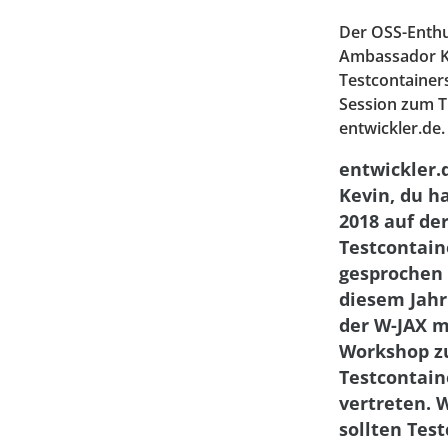
Der OSS-Enthu
Ambassador Ke
Testcontainers
Session zum Th
entwickler.de.
entwickler.
Kevin, du ha
2018 auf de
Testcontain
gesprochen 
diesem Jahr
der W-JAX m
Workshop z
Testcontain
vertreten.
sollten Tes