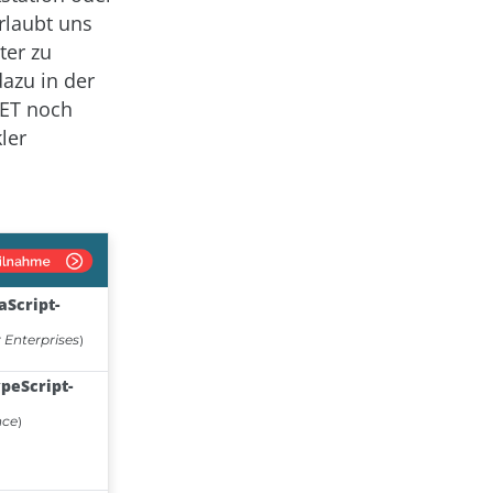
erlaubt uns
ter zu
azu in der
NET noch
ler