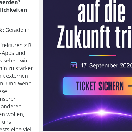
werden?
lichkeiten
k:
Gerade in
itekturen z.B.
e-Apps und
s sehen wir
hin zu starker
mit externen
n. Und wenn
ese
unserer
t anderen
en wollen,
 uns
ests eine viel