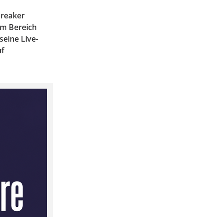
breaker
im Bereich
seine Live-
uf