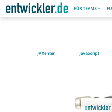
FÜR TEAMS
FU
JAXenter
JavaScript