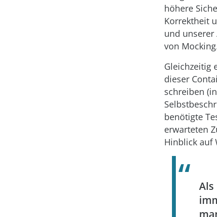
höhere Siche
Korrektheit 
und unserer 
von Mocking
Gleichzeitig
dieser Conta
schreiben (in
Selbstbeschr
benötigte T
erwarteten Zu
Hinblick auf
Als
imm
man