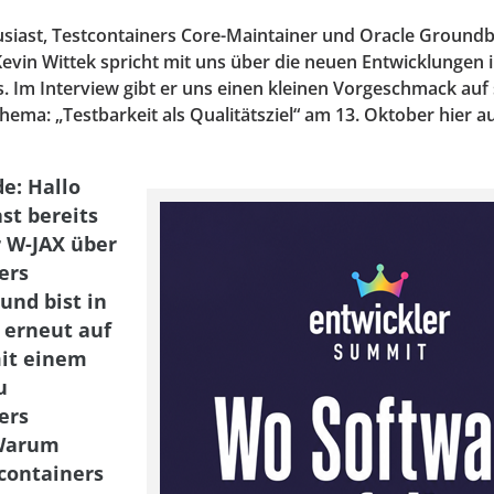
siast, Testcontainers Core-Maintainer und Oracle Ground
vin Wittek spricht mit uns über die neuen Entwicklungen 
. Im Interview gibt er uns einen kleinen Vorgeschmack auf 
ema: „Testbarkeit als Qualitätsziel“ am 13. Oktober hier a
de: Hallo
st bereits
r W-JAX über
ers
und bist in
 erneut auf
it einem
u
ers
 Warum
tcontainers