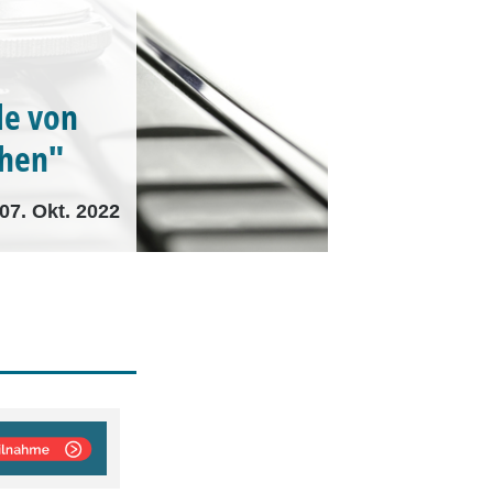
le von
ehen"
07. Okt. 2022