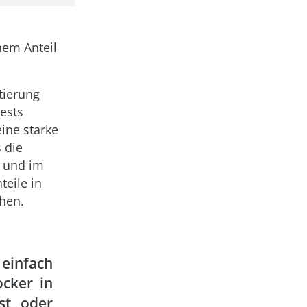
hem Anteil
tierung
ests
eine starke
 die
n und im
teile in
hen.
einfach
cker in
st, oder