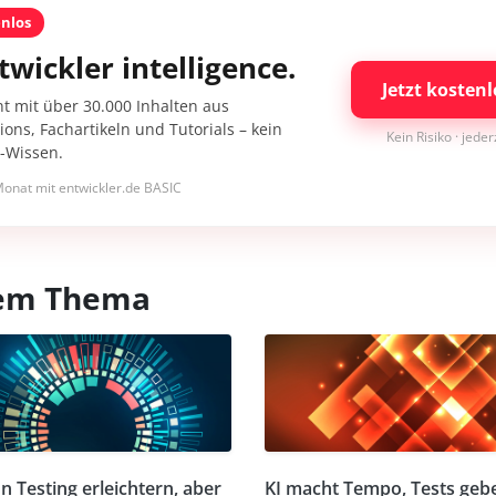
enlos
twickler intelligence.
Jetzt kostenl
nt mit über 30.000 Inhalten aus
ons, Fachartikeln und Tutorials – kein
Kein Risiko · jede
I-Wissen.
onat mit entwickler.de BASIC
esem Thema
n Testing erleichtern, aber
KI macht Tempo, Tests geb