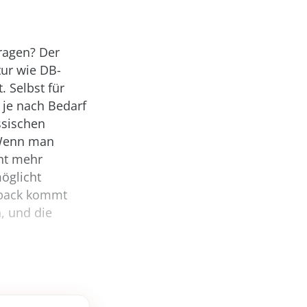
ragen? Der
tur wie DB-
 Selbst für
 je nach Bedarf
assischen
. Wenn man
cht mehr
öglicht
dback kommt
, und die