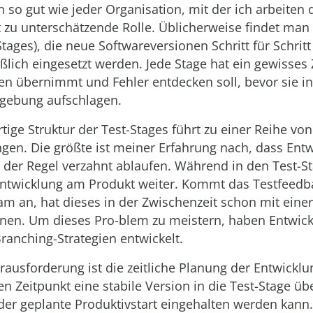
n so gut wie jeder Organisation, mit der ich arbeiten 
t zu unterschätzende Rolle. Üblicherweise findet ma
ges), die neue Softwareversionen Schritt für Schritt
eßlich eingesetzt werden. Jede Stage hat ein gewisses
en übernimmt und Fehler entdecken soll, bevor sie in
gebung aufschlagen.
rtige Struktur der Test-Stages führt zu einer Reihe von
gen. Die größte ist meiner Erfahrung nach, dass Ent
 der Regel verzahnt ablaufen. Während in den Test-St
 Entwicklung am Produkt weiter. Kommt das Testfeedb
m an, hat dieses in der Zwischenzeit schon mit eine
nen. Um dieses Pro-blem zu meistern, haben Entwic
ranching-Strategien entwickelt.
rausforderung ist die zeitliche Planung der Entwicklu
n Zeitpunkt eine stabile Version in die Test-Stage ü
der geplante Produktivstart eingehalten werden kann.