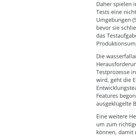
Daher spielen i
Tests eine nich
Umgebungen (Sta
bevor sie schli
das Testaufgab
Produktionsum
Die wasserfalla
Herausforderun
Testprozesse in
wird, geht die
Entwicklungstea
Features begon
ausgeklügelte B
Eine weitere He
um zum richtige
können, damit 