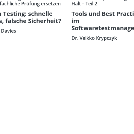
 fachliche Prüfung ersetzen
Halt – Teil 2
m Testing: schnelle
Tools und Best Pract
s, falsche Sicherheit?
im
Softwaretestmanag
 Davies
Dr. Veikko Krypczyk