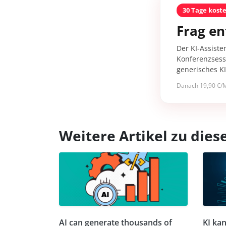
30 Tage kost
Frag en
Der KI-Assiste
Konferenzsessi
generisches K
Danach 19,90 €/M
Weitere Artikel zu di
AI can generate thousands of
KI kan