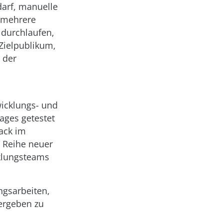
darf, manuelle
n mehrere
 durchlaufen,
 Zielpublikum,
 der
wicklungs- und
ages getestet
ack im
r Reihe neuer
klungsteams
ngsarbeiten,
bergeben zu