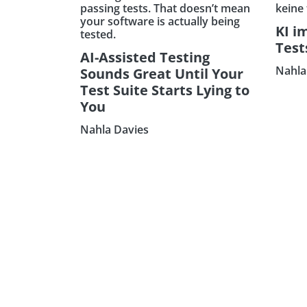
passing tests. That doesn’t mean
keine
your software is actually being
KI i
tested.
Test
AI-Assisted Testing
Nahla
Sounds Great Until Your
Test Suite Starts Lying to
You
Nahla Davies