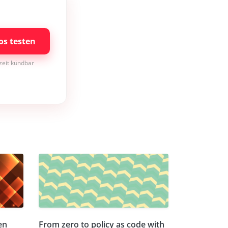
os testen
rzeit kündbar
en
From zero to policy as code with