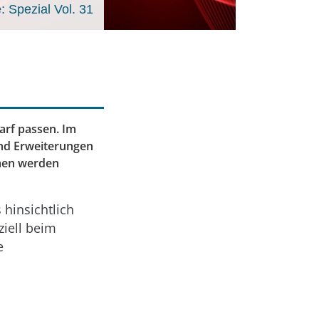
 Spezial Vol. 31
arf passen. Im
 und Erweiterungen
men werden
 hinsichtlich
iell beim
e