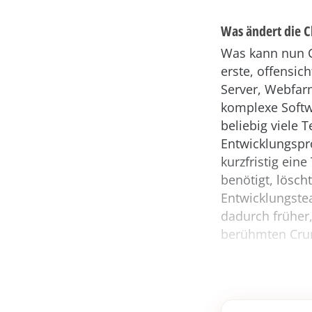
Was ändert die C
Was kann nun C
erste, offensich
Server, Webfarm
komplexe Softw
beliebig viele T
Entwicklungspr
kurzfristig ein
benötigt, lösc
Entwicklungste
dadurch früher
berühmten Crun