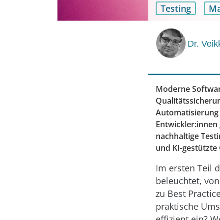
Testing
Ma
Dr. Vei
Moderne Software
Qualitätssicheru
Automatisierung u
Entwickler:innen
nachhaltige Test
und KI-gestützte 
Im ersten Teil 
beleuchtet, vo
zu Best Practic
praktische Umse
effizient ein?