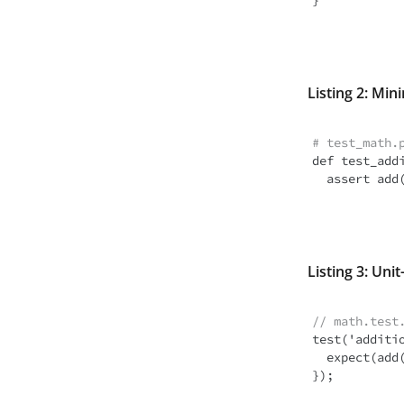
Listing 2: Min
# test_math.
def test_addi
Listing 3: Unit
// math.test
test('additio
  expect(add(2, 3)).toBe(5);
