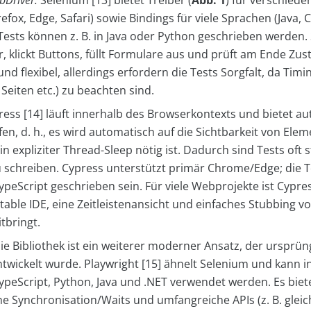
bDriver:
Selenium [13] bietet Treiber (
Abb. 1
) für verschied
efox, Edge, Safari) sowie Bindings für viele Sprachen (Java, 
 Tests können z. B. in Java oder Python geschrieben werden.
, klickt Buttons, füllt Formulare aus und prüft am Ende Zu
und flexibel, allerdings erfordern die Tests Sorgfalt, da Ti
Seiten etc.) zu beachten sind.
ess [14] läuft innerhalb des Browserkontexts und bietet a
en, d. h., es wird automatisch auf die Sichtbarkeit von Ele
n expliziter Thread-Sleep nötig ist. Dadurch sind Tests oft 
u schreiben. Cypress unterstützt primär Chrome/Edge; die 
ypeScript geschrieben sein. Für viele Webprojekte ist Cypres
table IDE, eine Zeitleistenansicht und einfaches Stubbing v
tbringt.
ie Bibliothek ist ein weiterer moderner Ansatz, der ursprün
ntwickelt wurde. Playwright [15] ähnelt Selenium und kann i
TypeScript, Python, Java und .NET verwendet werden. Es biete
e Synchronisation/Waits und umfangreiche APIs (z. B. gleic