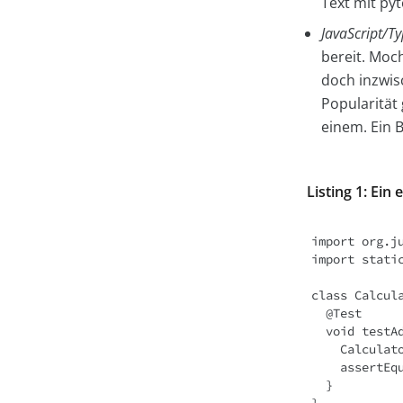
Text mit pyt
JavaScript/T
bereit. Moch
doch inzwisc
Popularität
einem. Ein B
Listing 1: Ein 
import org.ju
import static
class Calcula
  @Test

  void testAddition() {

    Calculator calc = new Calculator();

    assertEquals(5, calc.add(2, 3));

  }
