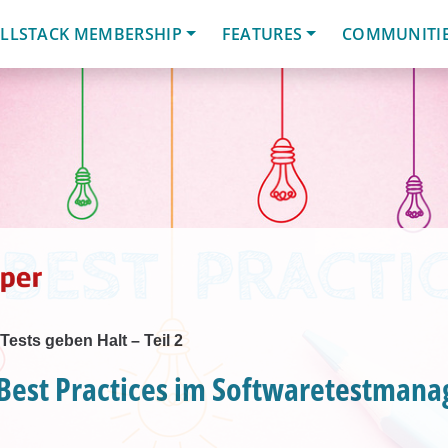
LLSTACK MEMBERSHIP
FEATURES
COMMUNITI
ests geben Halt – Teil 2
 Best Practices im Softwaretestman