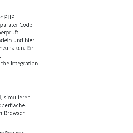
er PHP
eparater Code
erprüft.
andeln und hier
nzuhalten. Ein
e
che Integration
d, simulieren
oberfläche.
en Browser