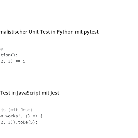
imalistischer Unit-Test in Python mit pytest
py
tion():

-Test in JavaScript mit Jest
.js (mit Jest)
n works', () => {
