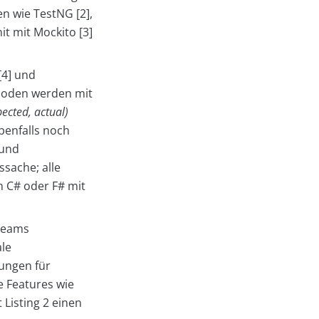
en wie TestNG [2],
it mit Mockito [3]
[4] und
thoden werden mit
ected, actual)
benfalls noch
 und
sache; alle
n C# oder F# mit
 Teams
ale
ungen für
e Features wie
 Listing 2 einen