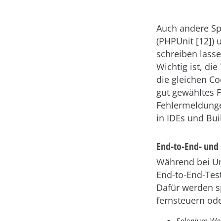
Auch andere Sp
(PHPUnit [12]) 
schreiben lasse
Wichtig ist, di
die gleichen Co
gut gewähltes F
Fehlermeldungen
in IDEs und Bui
End-to-End- und 
Während bei Uni
End-to-End-Test
Dafür werden sp
fernsteuern od