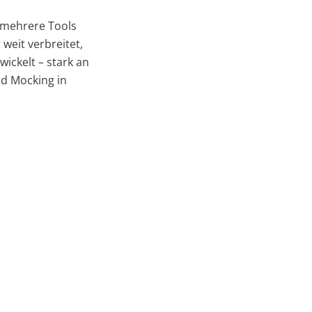
 mehrere Tools
 weit verbreitet,
wickelt – stark an
nd Mocking in