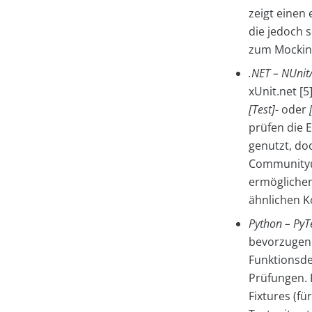
zeigt einen 
die jedoch s
zum Mockin
.NET – NUnit
xUnit.net [
[Test]
- oder
prüfen die 
genutzt, do
Communityun
ermöglichen 
ähnlichen K
Python – PyT
bevorzugen 
Funktionsde
Prüfungen. 
Fixtures (fü