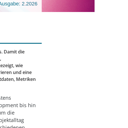
Ausgabe: 2.2026
. Damit die
,
ezeigt, wie
rieren und eine
tdaten, Metriken
stens
lopment bis hin
um die
jektalltag
schiedenen