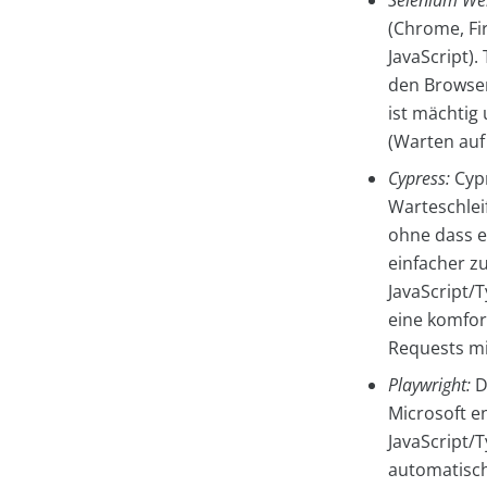
Selenium
We
(Chrome, Fir
JavaScript).
den Browser
ist mächtig 
(Warten auf 
Cypress:
Cypr
Warteschleif
ohne dass ei
einfacher z
JavaScript/T
eine komfor
Requests mi
Playwright:
D
Microsoft e
JavaScript/
automatisch