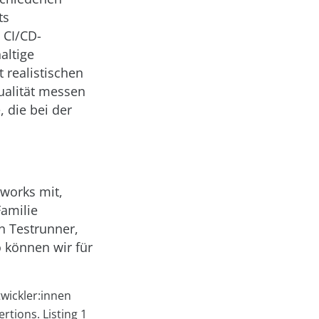
ts
 CI/CD-
altige
 realistischen
ualität messen
 die bei der
works mit,
Familie
n Testrunner,
 können wir für
twickler:innen
tions. Listing 1