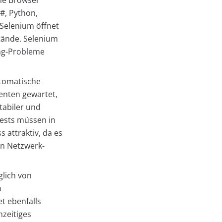
ene Browser
C#, Python,
 Selenium öffnet
stände. Selenium
ming-Probleme
utomatische
menten gewartet,
stabiler und
Tests müssen in
s attraktiv, da es
on Netzwerk-
glich von
n
t ebenfalls
hzeitiges