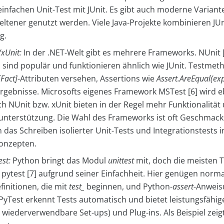
einfachen Unit-Test mit JUnit. Es gibt auch moderne Variant
eltener genutzt werden. Viele Java-Projekte kombinieren JUn
g.
/xUnit:
In der .NET-Welt gibt es mehrere Frameworks. NUnit 
5] sind populär und funktionieren ähnlich wie JUnit. Testme
[Fact]
-Attributen versehen, Assertions wie
Assert.AreEqual(exp
Ergebnisse. Microsofts eigenes Framework MSTest [6] wird e
ch NUnit bzw. xUnit bieten in der Regel mehr Funktionalität
terstützung. Die Wahl des Frameworks ist oft Geschmacks
das Schreiben isolierter Unit-Tests und Integrationstests i
onzepten.
est:
Python bringt das Modul
unittest
mit, doch die meisten
pytest [7] aufgrund seiner Einfachheit. Hier genügen norm
finitionen, die mit
test_
beginnen, und Python-
assert
-Anweis
PyTest erkennt Tests automatisch und bietet leistungsfähig
r wiederverwendbare Set-ups) und Plug-ins. Als Beispiel zeigt