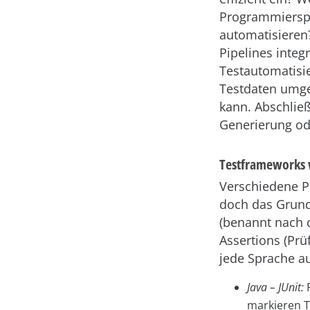
Programmierspr
automatisieren?
Pipelines integ
Testautomatisie
Testdaten umge
kann. Abschließ
Generierung od
Testframeworks w
Verschiedene P
doch das Grundp
(benannt nach d
Assertions (Pr
jede Sprache au
Java – JUnit:
markieren T