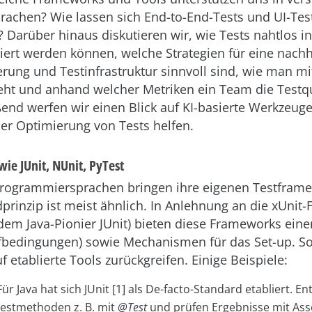
achen? Wie lassen sich End-to-End-Tests und UI-Tes
 Darüber hinaus diskutieren wir, wie Tests nahtlos in
riert werden können, welche Strategien für eine nachh
rung und Testinfrastruktur sinnvoll sind, wie man mit
ht und anhand welcher Metriken ein Team die Testq
end werfen wir einen Blick auf KI-basierte Werkzeuge,
er Optimierung von Tests helfen.
ie JUnit, NUnit, PyTest
rogrammiersprachen bringen ihre eigenen Testframe
rinzip ist meist ähnlich. In Anlehnung an die xUnit-
em Java-Pionier JUnit) bieten diese Frameworks eine
üfbedingungen) sowie Mechanismen für das Set-up. So
f etablierte Tools zurückgreifen. Einige Beispiele:
Für Java hat sich JUnit [1] als De-facto-Standard etabliert. En
estmethoden z. B. mit
@Test
und prüfen Ergebnisse mit Asser