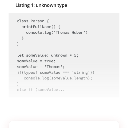
Listing 1: unknown type
class Person {

  printFullName() {

    console.log('Thomas Huber')

  }

}

let someValue: unknown = 5;

someValue = true;

someValue = 'Thomas';

if(typeof someValue === 'string'){

   console.log(someValue.length);

}

else if (someValue...