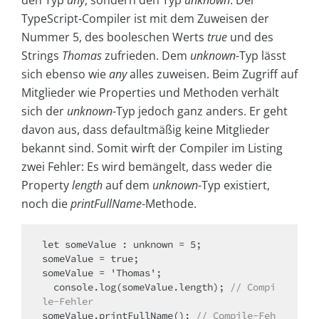
den Typ
any
, sondern den Typ
unknown
. Der
TypeScript-Compiler ist mit dem Zuweisen der
Nummer 5, des booleschen Werts
true
und des
Strings
Thomas
zufrieden. Dem
unknown
-Typ lässt
sich ebenso wie
any
alles zuweisen. Beim Zugriff auf
Mitglieder wie Properties und Methoden verhält
sich der
unknown
-Typ jedoch ganz anders. Er geht
davon aus, dass defaultmäßig keine Mitglieder
bekannt sind. Somit wirft der Compiler im Listing
zwei Fehler: Es wird bemängelt, dass weder die
Property
length
auf dem
unknown
-Typ existiert,
noch die
printFullName
-Methode.
let someValue : unknown = 5;

someValue = true;

someValue = 'Thomas';

  console.log(someValue.length); 
//
Compi
le-Fehler
someValue.printFullName(); 
//
Compile-Feh