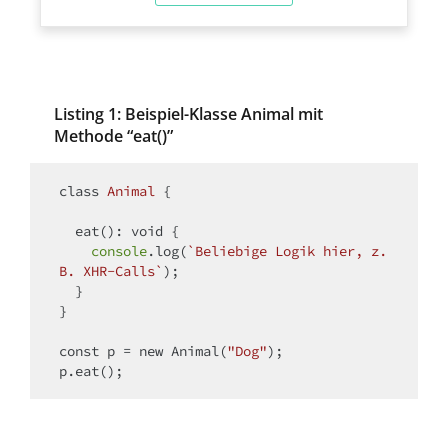
Listing 1: Beispiel-Klasse Animal mit
Methode “eat()”
class
Animal
{

  eat(): 
void
 {

console
.log(
`Beliebige Logik hier, z.
B. XHR-Calls`
);

  }

}

const
 p = 
new
 Animal(
"Dog"
);
