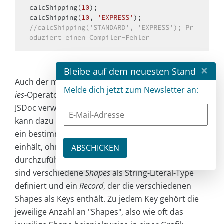
calcShipping(
10
);

calcShipping(
10
, 
'EXPRESS'
//calcShipping('STANDARD', 'EXPRESS'); Pr
oduziert einen Compiler-Fehler
×
Bleibe auf dem neuesten Stand
Auch der mit TypeScript 4.9 frisch eingeführte
satisf
Melde dich jetzt zum Newsletter an:
ies
-Operator kann mit Version 5 zusätzlich auch im
JSDoc verwendet werden. Der
satisfies
-Operator
kann dazu genutzt werden, sicherzustellen, dass
ein bestimmter Ausdruck eine Typdefinition
einhält, ohne eine echte Type-Assertion mit
as
durchzuführen. In Listing 7 ist dies dargestellt: Es
sind verschiedene
Shapes
als String-Literal-Type
definiert und ein
Record
, der die verschiedenen
Shapes als Keys enthält. Zu jedem Key gehört die
jeweilige Anzahl an "Shapes", also wie oft das