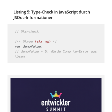
Listing 5: Type-Check in JavaScript durch
JSDoc-Informationen
// @ts-check
/** 
@type 
{string}
*/
var
// demoValue = 5; Würde Compile-Error aus
lösen