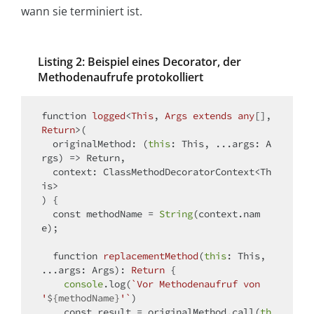
wann sie terminiert ist.
Listing 2: Beispiel eines Decorator, der
Methodenaufrufe protokolliert
function
logged
<
This
, 
Args
extends
any
[], 
Return
>(
  originalMethod: (
this
: This, ...args: A
rgs) => Return,

  context: ClassMethodDecoratorContext<Th
) 
{

const
 methodName = 
String
(context.nam
e);

function
replacementMethod
(
this
: This, 
...args: Args
): 
Return
{

console
.log(
`Vor Methodenaufruf von 
'
${methodName}
'`
)

const
 result = originalMethod.call(
th