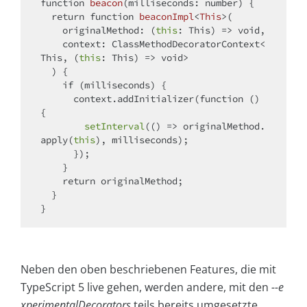
function
beacon
(
milliseconds: number
) 
{

return
function
beaconImpl
<
This
>(
    originalMethod: (
this
: This) => 
void
,

    context: ClassMethodDecoratorContext<
This, (
this
: This) => 
void
>

) 
{

if
 (milliseconds) {

      context.addInitializer(
function
 (
) 
{

setInterval
(
() =>
 originalMethod.
apply(
this
), milliseconds);

      });

    }

return
 originalMethod;

  }

Neben den oben beschriebenen Features, die mit
TypeScript 5 live gehen, werden andere, mit den
--e
xperimentalDecorators
teils bereits umgesetzte