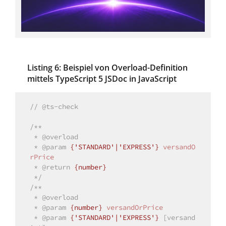
Listing 6: Beispiel von Overload-Definition
mittels TypeScript 5 JSDoc in JavaScript
// @ts-check
/**

 * 
@overload
 * 
@param 
{'STANDARD'|'EXPRESS'}
versandO
rPrice
 * 
@return 
{number}
 */
/**

 * 
@overload
 * 
@param 
{number}
versandOrPrice
 * 
@param 
{'STANDARD'|'EXPRESS'}
[versand