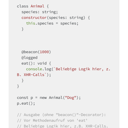
class
Animal
{

species
: string;

constructor
(
species: string
)
 {

this
.species = species;

  }

  @beacon(
1000
)

  @logged

  eat(): 
void
 {

console
.log(
`Beliebige Logik hier, z.
B. XHR-Calls`
);

  }

}

const
 p = 
new
 Animal(
"Dog"
);

p.eat();

// Ausgabe (ohne "beacon()"-Decorator):
// Vor Methodenaufruf von 'eat'
// Beliebige Logik hier, z.B. XHR-Calls.