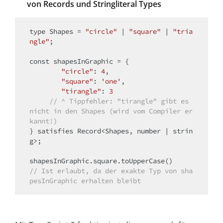
von Records und Stringliteral Types
type Shapes = 
"circle"
 | 
"square"
 | 
"tria
ngle"
;

const
 shapesInGraphic = {

"circle"
: 
4
,

"square"
: 
'one'
,

"tirangle"
: 
3
// ^ Tippfehler: "tirangle" gibt es 
nicht in den Shapes (wird vom Compiler er
kannt!)
} satisfies Record<Shapes, number | strin
g>;

// Ist erlaubt, da der exakte Typ von sha
pesInGraphic erhalten bleibt