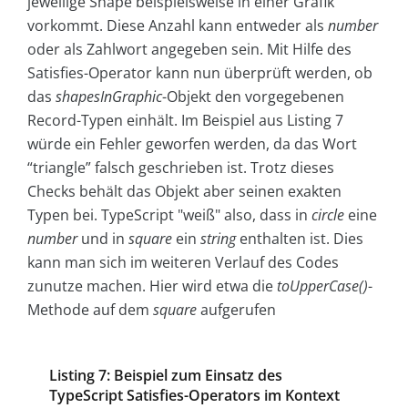
jeweilige Shape beispielsweise in einer Grafik
vorkommt. Diese Anzahl kann entweder als
number
oder als Zahlwort angegeben sein. Mit Hilfe des
Satisfies-Operator kann nun überprüft werden, ob
das
shapesInGraphic
-Objekt den vorgegebenen
Record-Typen einhält. Im Beispiel aus Listing 7
würde ein Fehler geworfen werden, da das Wort
“triangle” falsch geschrieben ist. Trotz dieses
Checks behält das Objekt aber seinen exakten
Typen bei. TypeScript "weiß" also, dass in
circle
eine
number
und in
square
ein
string
enthalten ist. Dies
kann man sich im weiteren Verlauf des Codes
zunutze machen. Hier wird etwa die
toUpperCase()
-
Methode auf dem
square
aufgerufen
Listing 7: Beispiel zum Einsatz des
TypeScript Satisfies-Operators im Kontext