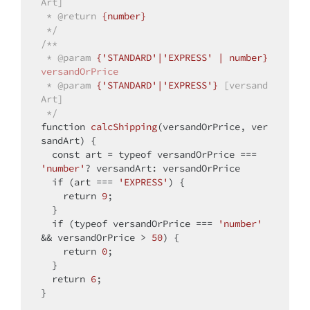
Art]

 * 
@return 
{number}
 */
/**

 * 
@param 
{'STANDARD'|'EXPRESS' | number}
versandOrPrice
 * 
@param 
{'STANDARD'|'EXPRESS'}
[versand
Art]

 */
function
calcShipping
(
versandOrPrice, ver
sandArt
) 
{

const
 art = 
typeof
 versandOrPrice === 
'number'
? versandArt: versandOrPrice

if
 (art === 
'EXPRESS'
) {

return
9
;

  }

if
 (
typeof
 versandOrPrice === 
'number'
&& versandOrPrice > 
50
) {

return
0
;

  }

return
6
;

}
