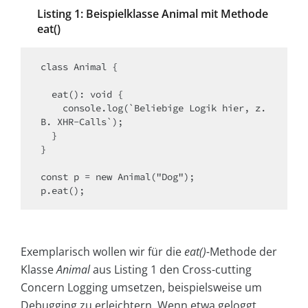
Listing 1: Beispielklasse Animal mit Methode
eat()
class Animal {

  eat(): void {

    console.log(`Beliebige Logik hier, z.
B. XHR-Calls`);

  }

}

const p = new Animal("Dog");

p.eat();
Exemplarisch wollen wir für die
eat()-
Methode der
Klasse
Animal
aus Listing 1 den Cross-cutting
Concern Logging umsetzen, beispielsweise um
Debugging zu erleichtern. Wenn etwa geloggt