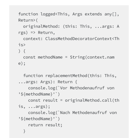
function logged<This, Args extends any[], 
Return>(

  originalMethod: (this: This, ...args: A
rgs) => Return,

  context: ClassMethodDecoratorContext<Th
is>

) {

  const methodName = String(context.nam
e);

  function replacementMethod(this: This, 
...args: Args): Return {

    console.log(`Vor Methodenaufruf von 
'${methodName}'`)

    const result = originalMethod.call(th
is, ...args);

    console.log(`Nach Methodenaufruf von 
'${methodName}'`)

    return result;

  }
