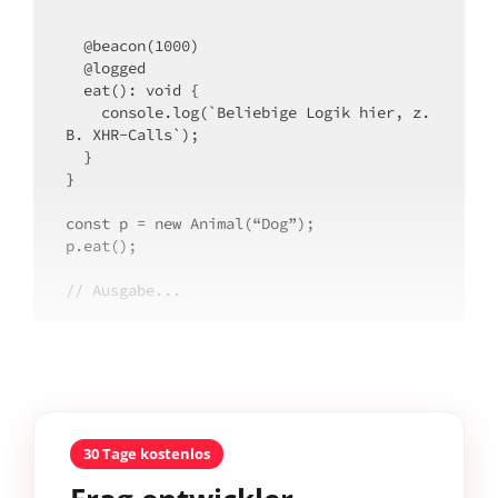
  @beacon(1000)

  @logged

  eat(): void {

    console.log(`Beliebige Logik hier, z.
B. XHR-Calls`);

  }

}

const p = new Animal(“Dog”);

p.eat();

// Ausgabe...
30 Tage kostenlos