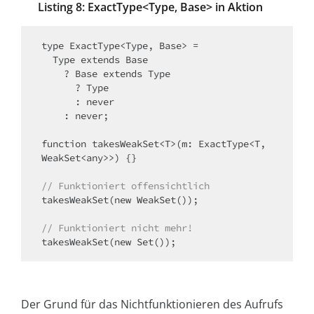
Listing 8: ExactType<Type, Base> in Aktion
type ExactType<Type, Base> =

  Type extends Base

    ? Base extends Type

      ? Type

      : never

    : never;

function takesWeakSet<T>(m: ExactType<T, 
WeakSet<any>>) {}

// Funktioniert offensichtlich
takesWeakSet(new WeakSet());

// Funktioniert nicht mehr!
Der Grund für das Nichtfunktionieren des Aufrufs