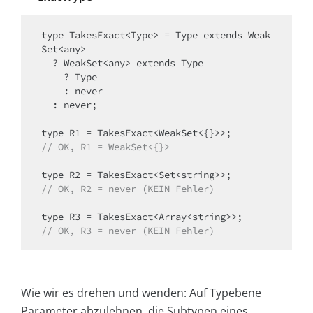
type TakesExact<Type> = Type extends Weak
Set<any>

  ? WeakSet<any> extends Type

    ? Type

    : never

  : never;

// OK, R1 = WeakSet<{}>
// OK, R2 = never (KEIN Fehler)
// OK, R3 = never (KEIN Fehler)
Wie wir es drehen und wenden: Auf Typebene
Parameter abzulehnen, die Subtypen eines