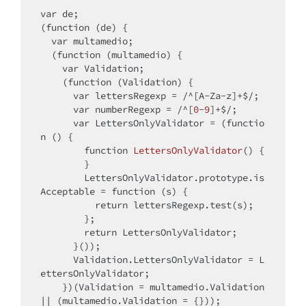
var
 de;

(function (de) {

var
 multamedio;

  (function (multamedio) {

var
 Validation;

    (function (Validation) {

var
 lettersRegexp = /^[A-Za-z]+$/;

var
 numberRegexp = /^[
0
-
9
]+$/;

var
 LettersOnlyValidator = (functio
n () {

function 
LettersOnlyValidator
()
{

        }

        LettersOnlyValidator.prototype.is
Acceptable = function (s) {

return
 lettersRegexp.test(s);

        };

return
 LettersOnlyValidator;

      }());

      Validation.LettersOnlyValidator = L
ettersOnlyValidator;

    })(Validation = multamedio.Validation 
|| (multamedio.Validation = {}));
