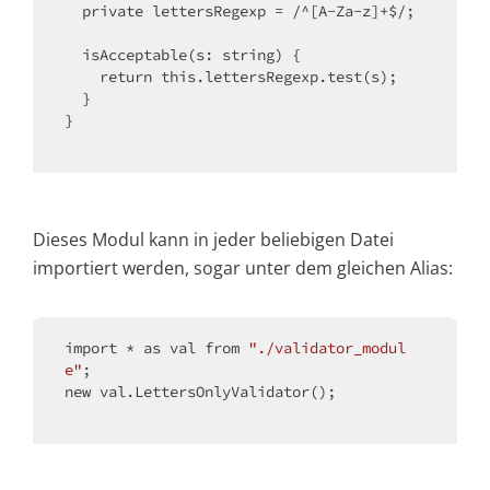
private
 lettersRegexp = /^[A-Za-z]+$/;

  isAcceptable(s: string) {

return
this
.lettersRegexp.test(s);

  }

}

Dieses Modul kann in jeder beliebigen Datei
importiert werden, sogar unter dem gleichen Alias:
import
 * as val from 
"./validator_modul
e"
new
 val.LettersOnlyValidator();
