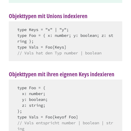
Objekttypen mit Unions indexieren
type Keys = "x" | "y";

type Foo = { x: number; y: boolean; z: st
ring };

// Vals hat den Typ number | boolean
Objekttypen mit ihren eigenen Keys indexieren
type Foo = {

  x: number;

  y: boolean;

  z: string;

};

// Vals entspricht number | boolean | str
ing