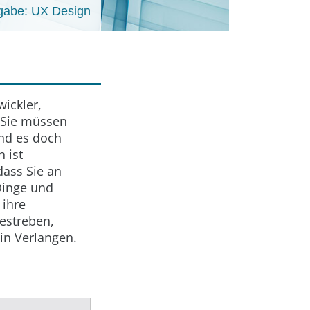
gabe: UX Design
ickler,
 Sie müssen
ind es doch
 ist
dass Sie an
 Dinge und
 ihre
estreben,
ein Verlangen.