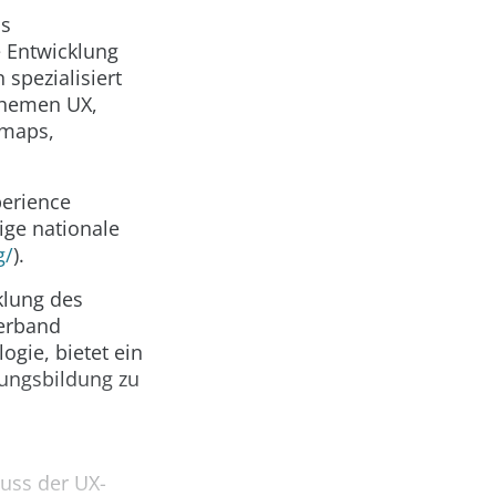
as
e Entwicklung
spezialisiert
 Themen UX,
emaps,
perience
ige nationale
g/
).
klung des
Verband
ogie, bietet ein
nungsbildung zu
uss der UX-