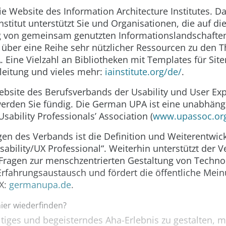
e Website des Information Architecture Institutes. D
Institut unterstützt Sie und Organisationen, die auf di
von gemeinsam genutzten Informationslandschaften 
t über eine Reihe sehr nützlicher Ressourcen zu den
A. Eine Vielzahl an Bibliotheken mit Templates für Sit
leitung und vieles mehr:
iainstitute.org/de/
.
ebsite des Berufsverbands der Usability und User Ex
werden Sie fündig. Die German UPA ist eine unabhäng
Usability Professionals’ Association (
www.upassoc.or
gen des Verbands ist die Definition und Weiterentwic
sability/UX Professional“. Weiterhin unterstützt der 
 Fragen zur menschzentrierten Gestaltung von Technol
rfahrungsaustausch und fördert die öffentliche Mei
X
:
germanupa.de
.
hier wiederfinden?
tiges und begeisterndes Aha-Erlebnis zu gestalten, m