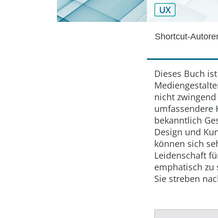
UX
Shortcut-Autor
Dieses Buch ist
Mediengestalte
nicht zwingend 
umfassendere K
bekanntlich Ges
Design und Kuns
können sich seh
Leidenschaft f
emphatisch zu s
Sie streben nac