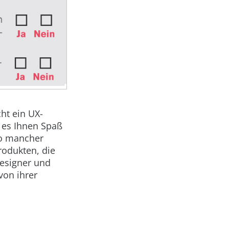
ht ein UX-
l es Ihnen Spaß
so mancher
Produkten, die
Designer und
on ihrer