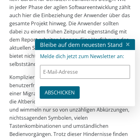
in jeder Phase der agilen Softwareentwicklung zählt
auch hier die Einbeziehung der Anwender über das
gesamte Projekt hinweg. Die Anwender sollten
dabei zu einem frühen Zeitpunkt eigenständig mit
dem Report arbeiten können. Eine Vorführung des
×
Bleibe auf dem neuesten Stand
aktuellen Stands der Iteration durch den Entwickler
bietet nicht dasselbe Nutzungserlebnis wie eine
Melde dich jetzt zum Newsletter an:
selbstständige Navigation.
Kompliziert wird die Umsetzung eines
benutzerfreundlichen Designs, wenn es im Zuge
einer Migration stattfindet. In solchen Fällen sind
die Altberichte häufig auf Experten ausgerichtet
und wimmeln nur so von unzähligen Abkürzungen,
nichtssagenden Symbolen, vielen
Tastenkombinationen und umständlichen
Bedienvorgängen. Trotz dieser Hindernisse finden