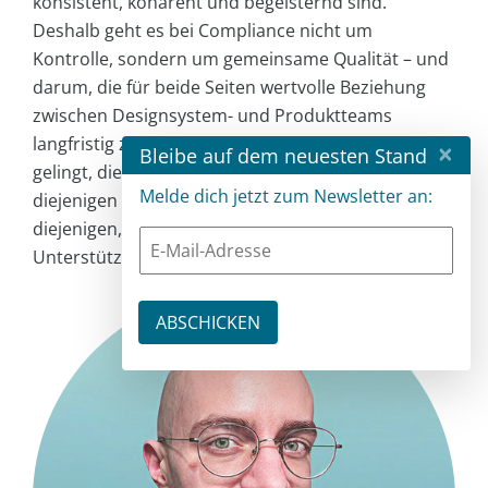
konsistent, kohärent und begeisternd sind.
Deshalb geht es bei Compliance nicht um
Kontrolle, sondern um gemeinsame Qualität – und
darum, die für beide Seiten wertvolle Beziehung
zwischen Designsystem- und Produktteams
langfristig zu schützen. Die Teams, denen es
×
Bleibe auf dem neuesten Stand
gelingt, diese Beziehung zu pflegen, sind nicht
Melde dich jetzt zum Newsletter an:
diejenigen mit den strengsten Audits, sondern
diejenigen, bei denen sich Compliance wie
Unterstützung anfühlt.