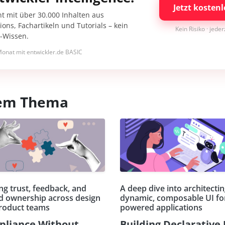
Jetzt kostenl
nt mit über 30.000 Inhalten aus
ons, Fachartikeln und Tutorials – kein
Kein Risiko · jede
I-Wissen.
onat mit entwickler.de BASIC
esem Thema
ng trust, feedback, and
A deep dive into architecti
d ownership across design
dynamic, composable UI for
roduct teams
powered applications
liance Without
Building Declarative 