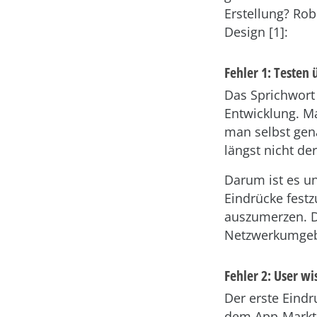
Erstellung? Ro
Design [1]:
Fehler 1: Testen
Das Sprichwort 
Entwicklung. Ma
man selbst gena
längst nicht der
Darum ist es un
Eindrücke festz
auszumerzen. D
Netzwerkumgebu
Fehler 2: User wi
Der erste Eindr
dem App-Markt.