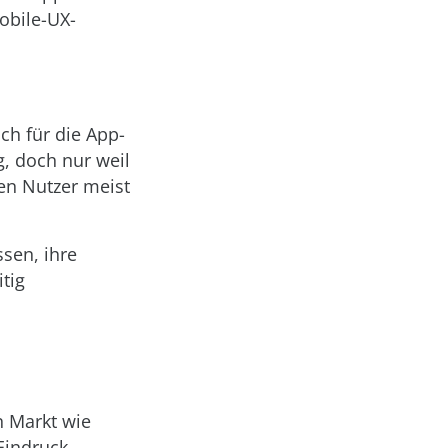
obile-UX-
ch für die App-
g, doch nur weil
hen Nutzer meist
ssen, ihre
tig
n Markt wie
Eindruck