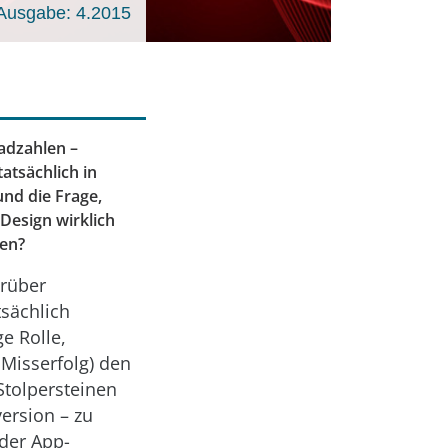
Ausgabe: 4.2015
adzahlen –
atsächlich in
und die Frage,
Design wirklich
den?
arüber
tsächlich
ge Rolle,
 Misserfolg) den
Stolpersteinen
ersion – zu
der App-