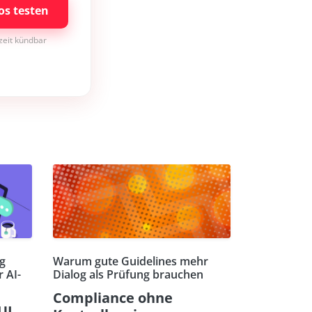
os testen
rzeit kündbar
ng
Warum gute Guidelines mehr
 AI-
Dialog als Prüfung brauchen
Compliance ohne
UI