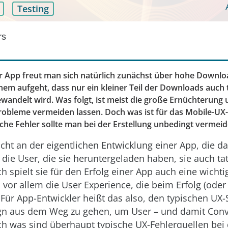
Testing
rs
er App freut man sich natürlich zunächst über hohe Downlo
nem aufgeht, dass nur ein kleiner Teil der Downloads auch t
wandelt wird. Was folgt, ist meist die große Ernüchterung 
Probleme vermeiden lassen. Doch was ist für das Mobile-UX-
lche Fehler sollte man bei der Erstellung unbedingt vermei
nicht an der eigentlichen Entwicklung einer App, die d
 die User, die sie heruntergeladen haben, sie auch ta
h spielt sie für den Erfolg einer App auch eine wichti
es vor allem die User Experience, die beim Erfolg (oder
 Für App-Entwickler heißt das also, den typischen UX-
n aus dem Weg zu gehen, um User – und damit Conv
ch was sind überhaupt typische UX-Fehlerquellen bei 