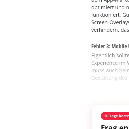
optimiert und 
funktioniert. G
Screen-Overlay
verhindern, das
Fehler 3: Mobil
Eigentlich sollt
Experience im 
muss auch beim
Gestaltung des 
30 Tage kost
Frag en