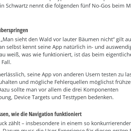
bin Schwartz nennt die folgenden fünf No-Gos beim M
 überspringen
„Man sieht den Wald vor lauter Bäumen nicht“ gilt au
n selbst kennt seine App natürlich in- und auswendi
u weiß, was wie funktioniert, ist das beim eigentlic
 Fall.
erlässlich, seine App von anderen Usern testen zu la
uhalten und mögliche Fehlerquellen möglichst frühzei
azu sollte man vor allem die drei Komponenten
ng, Device Targets und Testtypen bedenken.
ssen, wie die Navigation funktioniert
uck zählt – insbesondere in einem so konkurrierende
 Darum muss die User Experience für diesen ersten 