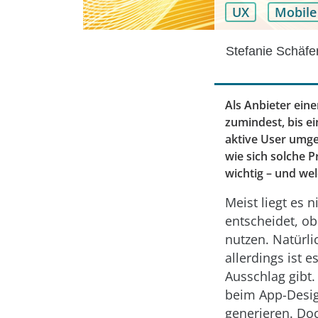
UX
Mobile
Stefanie Schäfe
Als Anbieter ein
zumindest, bis ei
aktive User umge
wie sich solche 
wichtig – und we
Meist liegt es 
entscheidet, ob
nutzen. Natürlic
allerdings ist 
Ausschlag gibt.
beim App-Desig
generieren. Do