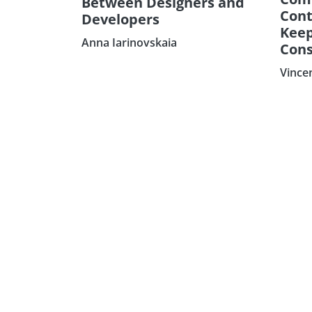
Between Designers and
Cont
Developers
Keep
Anna Iarinovskaia
Cons
Vince