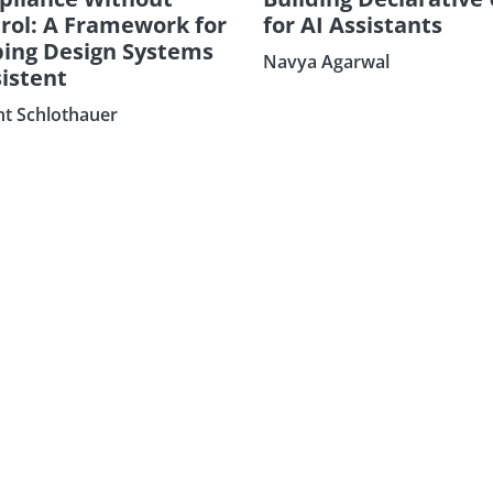
rol: A Framework for
for AI Assistants
ing Design Systems
Navya Agarwal
istent
nt Schlothauer