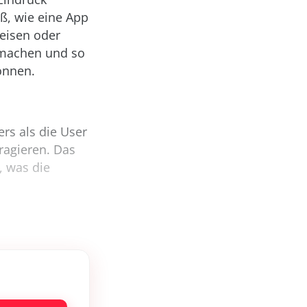
ß, wie eine App
weisen oder
u machen und so
können.
ers als die User
ragieren. Das
, was die