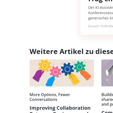
Der KI-Assiste
Konferenzsessi
generisches K
Danach 19,90 €/M
Weitere Artikel zu di
More Options, Fewer
Buildi
Conversations
share
and p
Improving Collaboration
Comp