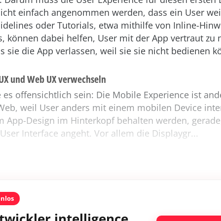
nicht einfach angenommen werden, dass ein User wei
uidelines oder Tutorials, etwa mithilfe von Inline-Hin
s, können dabei helfen, User mit der App vertraut z
s sie die App verlassen, weil sie sie nicht bedienen 
e UX und Web UX verwechseln
e es offensichtlich sein: Die Mobile Experience ist and
Web, weil User anders mit einem mobilen Device inte
 App-Design im Hinterkopf behalten werden, gerade
User Interface angeht. Vor allem die Displaygr...
enlos
twickler intelligence.