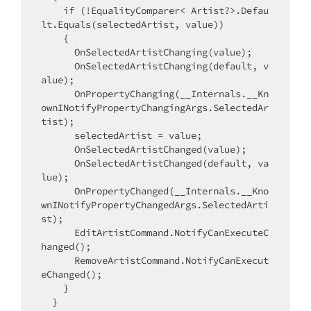
    if (!EqualityComparer< Artist?>.Defau
lt.Equals(selectedArtist, value))

    {

      OnSelectedArtistChanging(value);

      OnSelectedArtistChanging(default, v
alue);

      OnPropertyChanging(__Internals.__Kn
ownINotifyPropertyChangingArgs.SelectedAr
tist);

      selectedArtist = value;

      OnSelectedArtistChanged(value);

      OnSelectedArtistChanged(default, va
lue);

      OnPropertyChanged(__Internals.__Kno
wnINotifyPropertyChangedArgs.SelectedArti
st);

      EditArtistCommand.NotifyCanExecuteC
hanged();

      RemoveArtistCommand.NotifyCanExecut
eChanged();

    }

  }
