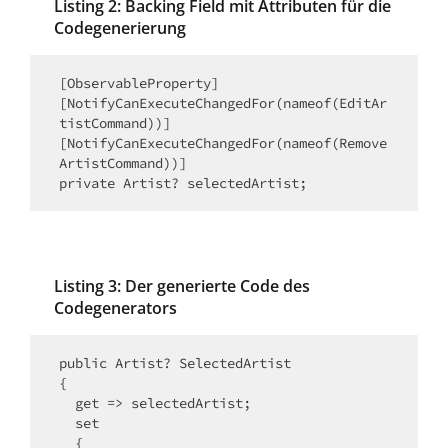
Listing 2: Backing Field mit Attributen für die
Codegenerierung
[ObservableProperty]

[NotifyCanExecuteChangedFor(nameof(EditAr
tistCommand))]

[NotifyCanExecuteChangedFor(nameof(Remove
ArtistCommand))]

Listing 3: Der generierte Code des
Codegenerators
public Artist? SelectedArtist

{

  get => selectedArtist;

  set

  {
