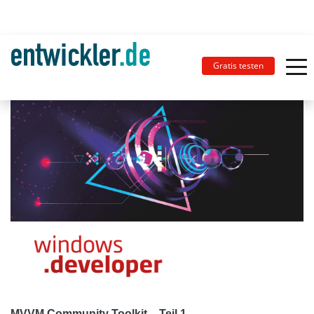
Gratis testen
MVVM Community Toolkit – Teil 1