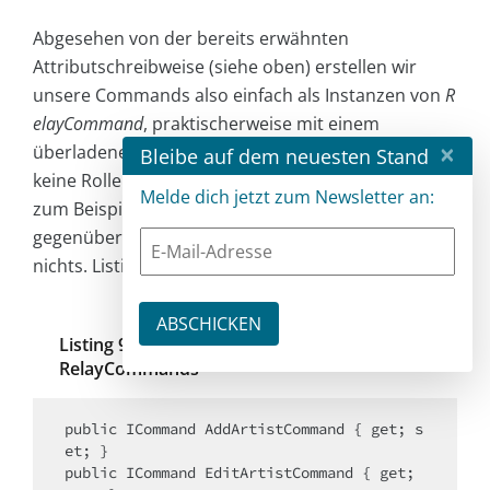
Abgesehen von der bereits erwähnten
Attributschreibweise (siehe oben) erstellen wir
unsere Commands also einfach als Instanzen von
R
elayCommand
, praktischerweise mit einem
×
überladenen Konstruktor, falls
CanExecute
für uns
Bleibe auf dem neuesten Stand
keine Rolle spielt. An der weiteren Verwendung,
Melde dich jetzt zum Newsletter an:
zum Beispiel mit Parametern, ändert sich
gegenüber der klassischen Implementierung gar
nichts. Listing 9 zeigt Einsatzbeispiele.
Listing 9: Deklarationen von
RelayCommands
public ICommand AddArtistCommand { get; s
et; }

public ICommand EditArtistCommand { get; 