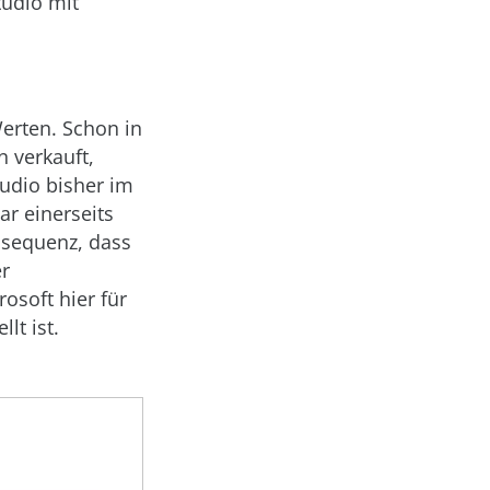
tudio mit
erten. Schon in
 verkauft,
tudio bisher im
ar einerseits
onsequenz, dass
er
osoft hier für
lt ist.