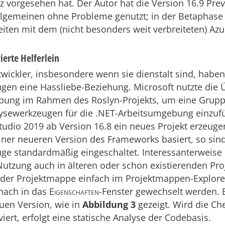
z vorgesehen hat. Der Autor hat die Version 16.9 Pre
Allgemeinen ohne Probleme genutzt; in der Betaphase
eiten mit dem (nicht besonders weit verbreiteten) Azu
ierte Helferlein
wickler, insbesondere wenn sie dienstalt sind, haben
gen eine Hassliebe-Beziehung. Microsoft nutzte die 
ung im Rahmen des Roslyn-Projekts, um eine Grup
lysewerkzeugen für die .NET-Arbeitsumgebung einzuf
Studio 2019 ab Version 16.8 ein neues Projekt erzeuge
iner neueren Version des Frameworks basiert, so sin
ge standardmäßig eingeschaltet. Interessanterweise 
Nutzung auch in älteren oder schon existierenden Pro
 der Projektmappe einfach im Projektmappen-Explore
anach in das
Eigenschaften-F
enster gewechselt werden. E
euen Version, wie in
Abbildung 3
gezeigt. Wird die C
viert, erfolgt eine statische Analyse der Codebasis.