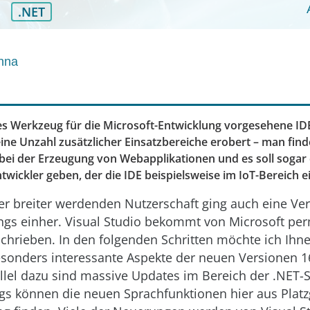
.NET
nna
ines Werkzeug für die Microsoft-Entwicklung vorgesehene IDE
eine Unzahl zusätzlicher Einsatzbereiche erobert – man fin
bei der Erzeugung von Webapplikationen und es soll sogar
wickler geben, der die IDE beispielsweise im IoT-Bereich ei
er breiter werdenden Nutzerschaft ging auch eine Ve
gs einher. Visual Studio bekommt von Microsoft pe
chrieben. In den folgenden Schritten möchte ich Ihne
esonders interessante Aspekte der neuen Versionen 1
allel dazu sind massive Updates im Bereich der .NET
ings können die neuen Sprachfunktionen hier aus Plat