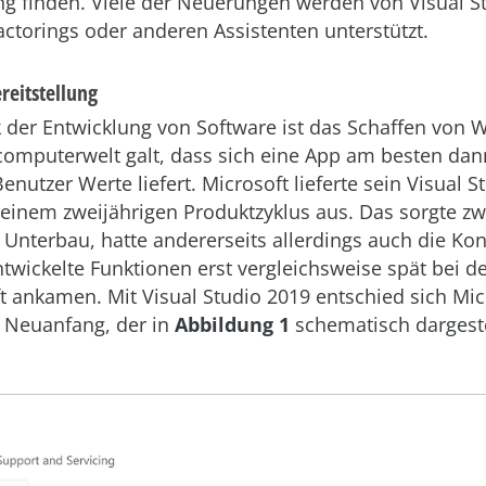
ng finden. Viele der Neuerungen werden von Visual S
actorings oder anderen Assistenten unterstützt.
reitstellung
 der Entwicklung von Software ist das Schaffen von W
computerwelt galt, dass sich eine App am besten dann
nutzer Werte liefert. Microsoft lieferte sein Visual S
einem zweijährigen Produktzyklus aus. Das sorgte zw
im Unterbau, hatte andererseits allerdings auch die K
entwickelte Funktionen erst vergleichsweise spät bei d
t ankamen. Mit Visual Studio 2019 entschied sich Micr
n Neuanfang, der in
Abbildung 1
schematisch dargestel