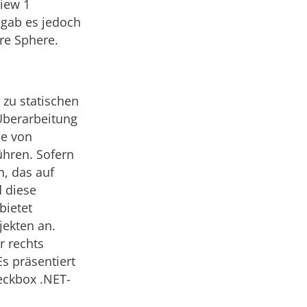
view 1
 gab es jedoch
re Sphere.
 zu statischen
Überarbeitung
pe von
ühren. Sofern
n, das auf
d diese
bietet
jekten an.
r rechts
s präsentiert
heckbox
.NET-