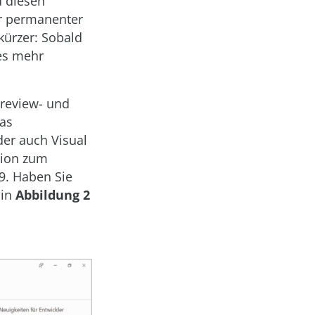
u diesen
ter permanenter
kürzer: Sobald
tes mehr
Preview- und
Das
der auch Visual
ption zum
19. Haben Sie
 in
Abbildung 2