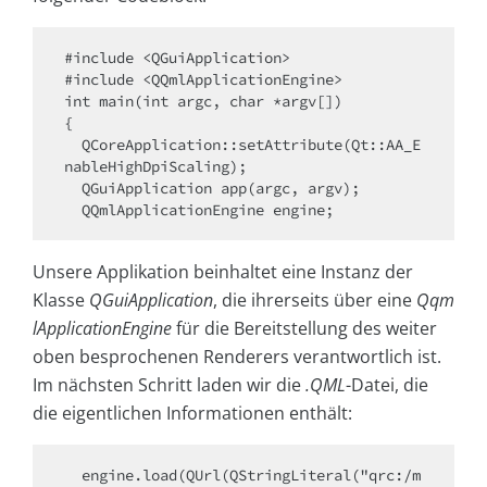
#include <QGuiApplication>

#include <QQmlApplicationEngine>

int main(int argc, char *argv[])

{

  QCoreApplication::setAttribute(Qt::AA_E
nableHighDpiScaling);

  QGuiApplication app(argc, argv);

  QQmlApplicationEngine engine;
Unsere Applikation beinhaltet eine Instanz der
Klasse
QGuiApplication
, die ihrerseits über eine
Qqm
lApplicationEngine
für die Bereitstellung des weiter
oben besprochenen Renderers verantwortlich ist.
Im nächsten Schritt laden wir die
.QML
-Datei, die
die eigentlichen Informationen enthält:
  engine.load(QUrl(QStringLiteral("qrc:/m