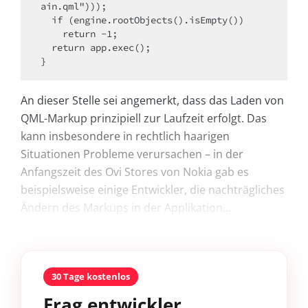
ain.qml")));

  if (engine.rootObjects().isEmpty())

    return -1;

  return app.exec();

}
An dieser Stelle sei angemerkt, dass das Laden von
QML-Markup prinzipiell zur Laufzeit erfolgt. Das
kann insbesondere in rechtlich haarigen
Situationen Probleme verursachen – in der
Anfangszeit des Ovi Stores von Nokia gab es
beispielsweise einige Entwickler, die nachträgliches
Ändern des Markups in der Applikation...
30 Tage kostenlos
Frag entwickler