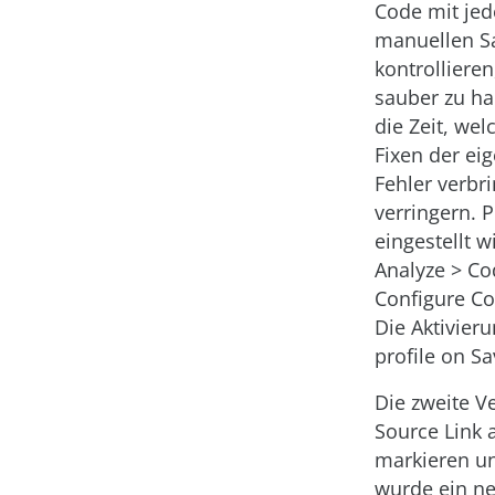
Code mit je
manuellen S
kontrollieren
sauber zu hal
die Zeit, we
Fixen der ei
Fehler verbr
verringern. P
eingestellt w
Analyze > Co
Configure C
Die Aktivier
profile on S
Die zweite V
Source Link a
markieren und
wurde ein ne