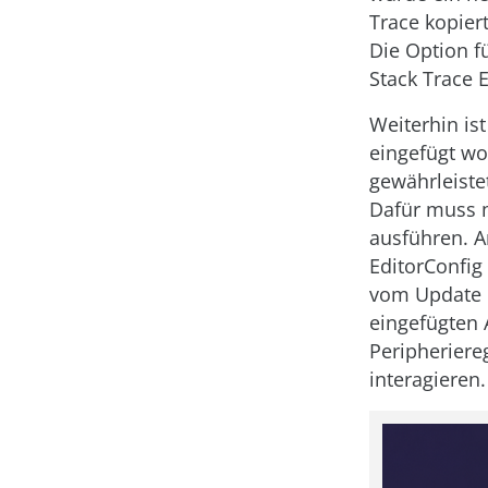
Trace kopier
Die Option fü
Stack Trace E
Weiterhin is
eingefügt wo
gewährleiste
Dafür muss m
ausführen. A
EditorConfig
vom Update e
eingefügten 
Peripheriere
interagieren.