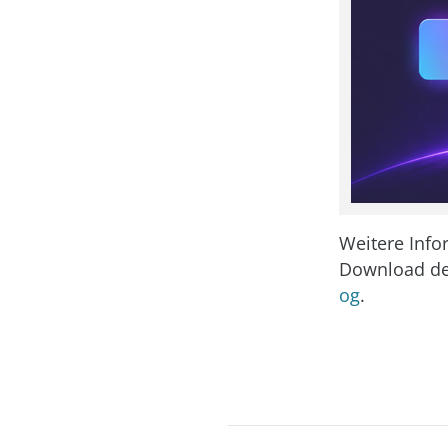
Weitere Info
Download der
og
.