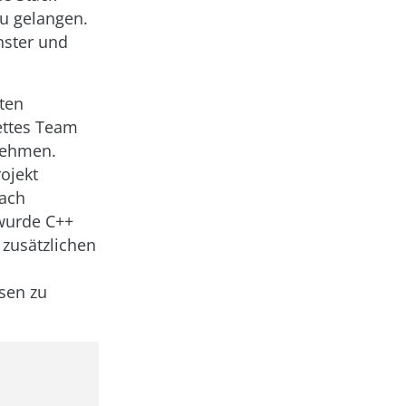
u gelangen.
enster und
aten
lettes Team
nehmen.
ojekt
nach
 wurde C++
 zusätzlichen
esen zu
,