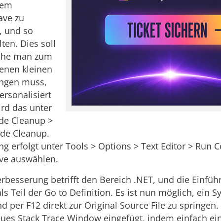
dem
ave zu
, und so
ten. Dies soll
lche man zum
genen kleinen
ingen muss,
ersonalisiert
ird das unter
de Cleanup >
ode Cleanup.
ung erfolgt unter Tools > Options > Text Editor > Run
ave auswählen.
erbesserung betrifft den Bereich .NET, und die Einfü
ls Teil der Go to Definition. Es ist nun möglich, ein 
 per F12 direkt zur Original Source File zu springen.
ues Stack Trace Window eingefügt, indem einfach ei