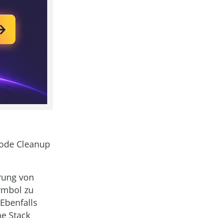
 Code Cleanup
hrung von
Symbol zu
 Ebenfalls
ne Stack