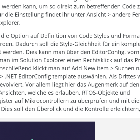
t werden kann, um so direkt zum betreffenden Code z
r die Einstellung findet ihr unter Ansicht > andere F
xplorer.
t die Option auf Definition von Code Styles und Form
rden. Dadurch soll die Style-Gleichheit für ein komp
t werden. Dies kann man über den EditorConfig. vor
an im Solution Explorer einen Rechtsklick auf das Pr
nschließend klickt man auf Add New item > Suchen 
 > .NET EditorConfig template auswählen. Als Drittes
volviert. Vor allem liegt hier das Augenmerk auf den
Ansichten, welche es erlauben, RTOS-Objekte und
gister auf Mikrocontrollern zu überprüfen und mit di
 Dies soll den Überblick und die Kontrolle erleichtern