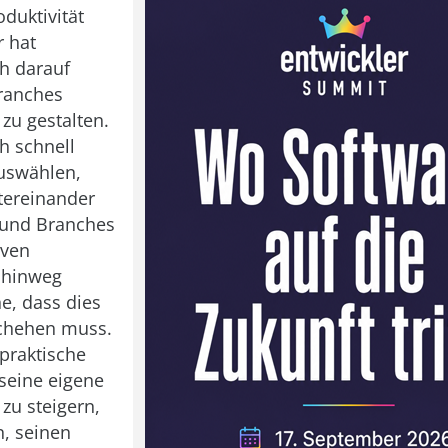
oduktivität
r hat
ch darauf
Branches
zu gestalten.
h schnell
uswählen,
tereinander
 und Branches
iven
 hinweg
ne, dass dies
chehen muss.
 praktische
 seine eigene
 zu steigern,
n, seinen