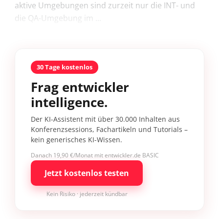
aktive Umgebungen sind zurzeit nur die INT- und
die QA-Umgebung im ...
30 Tage kostenlos
Frag entwickler
intelligence.
Der KI-Assistent mit über 30.000 Inhalten aus
Konferenzsessions, Fachartikeln und Tutorials –
kein generisches KI-Wissen.
Danach 19,90 €/Monat mit entwickler.de BASIC
Jetzt kostenlos testen
Kein Risiko · jederzeit kündbar