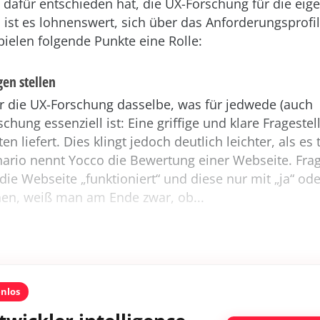
dafür entschieden hat, die UX-Forschung für die eig
 ist es lohnenswert, sich über das Anforderungsprof
ielen folgende Punkte eine Rolle:
gen stellen
ür die UX-Forschung dasselbe, was für jedwede (auch
chung essenziell ist: Eine griffige und klare Fragestel
n liefert. Dies klingt jedoch deutlich leichter, als es t
nario nennt Yocco die Bewertung einer Webseite. Fra
ie Webseite „funktioniert“ und diese nur mit „ja“ ode
en, weiß man am Ende zwar, ob...
enlos