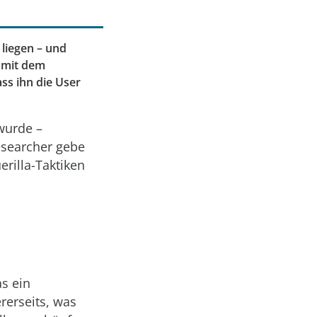
liegen – und
e mit dem
ss ihn die User
wurde –
esearcher gebe
erilla-Taktiken
as ein
erseits, was