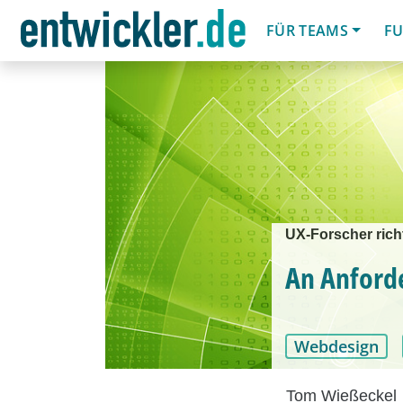
FÜR TEAMS
FU
UX-Forscher richt
An Anford
Webdesign
Tom Wießeckel