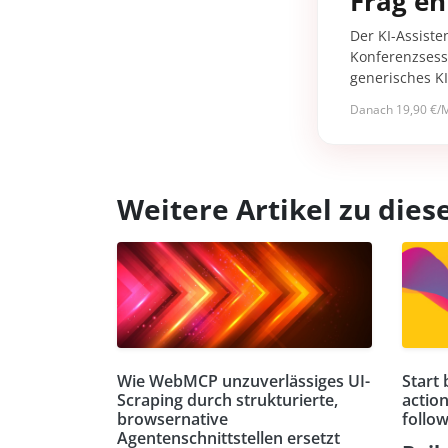
Frag en
Der KI-Assiste
Konferenzsessi
generisches K
Danach 19,90 €/M
Weitere Artikel zu di
Wie WebMCP unzuverlässiges UI-
Start
Scraping durch strukturierte,
action
browsernative
follow
Agentenschnittstellen ersetzt