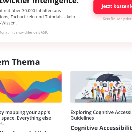
twickler intelligence.
Jetzt kostenl
nt mit über 30.000 Inhalten aus
ons, Fachartikeln und Tutorials – kein
Kein Risiko · jede
I-Wissen.
onat mit entwickler.de BASIC
esem Thema
 by mapping your app's
Exploring Cognitive Accessib
 space. Everything else
Guidelines
s.
Cognitive Accessibili