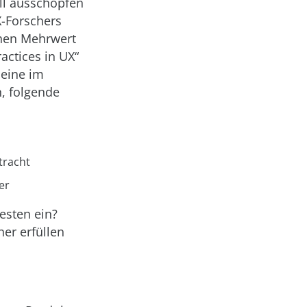
ll ausschöpfen
X-Forschers
chen Mehrwert
actices in UX“
 eine im
, folgende
tracht
er
esten ein?
her erfüllen