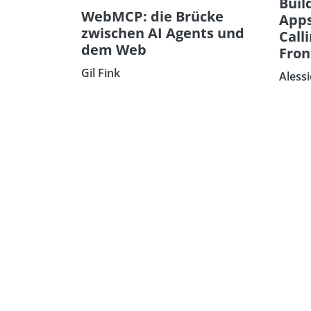
Buil
WebMCP: die Brücke
Apps
zwischen AI Agents und
Call
dem Web
Fron
Gil Fink
Alessi