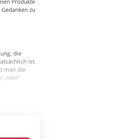
enen Produkte
il Gedanken zu
lung, die
atsächlich ist.
gt man die
r „nein“