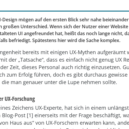
-Design mögen auf den ersten Blick sehr nahe beieinander 
en großen Unterschied. Wenn sich der Nutzer einer Websit
lteten UI angefreundet hat, heißt das noch lange nicht, da
lls befriedigt. Spätestens hier wird die Sache komplex.
angenheit bereits mit einigen UX-Mythen aufgeräumt 
mit der „Tatsache“, dass es einfach nicht genug UX R
 der Zeit, dieses Personal auch richtig einzusetzen. Gu
h zum Erfolg führen, doch es gibt durchaus gewisse
 die man genauer unter die Lupe nehmen sollte.
er UX-Forschung
eines Zeichens UX-Experte, hat sich in einem unlängst
 Blog-Post [1] einerseits mit der Frage beschäftigt, w
on Haus aus“ von UX-Forschern erwarten kann, ander