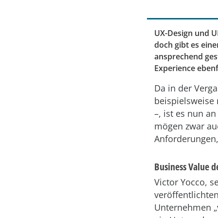
UX-Design und UI
doch gibt es ein
ansprechend gesta
Experience ebenfa
Da in der Verg
beispielsweise 
–, ist es nun an
mögen zwar auc
Anforderungen,
Business Value d
Victor Yocco, s
veröffentlichten
Unternehmen „v