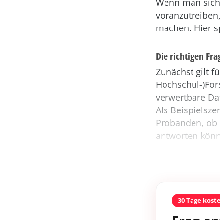
Wenn man sich 
voranzutreiben,
machen. Hier sp
Die richtigen Fra
Zunächst gilt f
Hochschul-)Fors
verwertbare Date
Als Beispielsze
Probanden, ob d
antworten könn
30 Tage kost