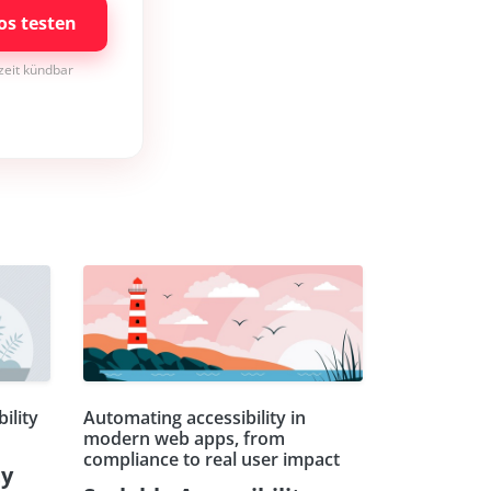
os testen
rzeit kündbar
ility
Automating accessibility in
modern web apps, from
compliance to real user impact
ty