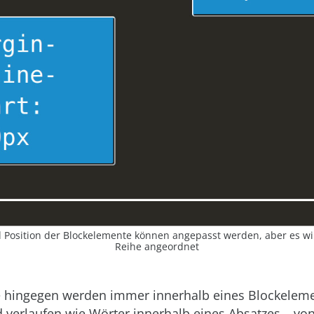
 Position der Blockelemente können angepasst werden, aber es w
Reihe angeordnet
e hingegen werden immer innerhalb eines Blockelem
verlaufen wie Wörter innerhalb eines Absatzes – von