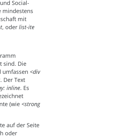
 und Social-
ie mindestens
schaft mit
t
, oder
list-ite
ogramm
t sind. Die
nd umfassen
<div
k
. Der Text
y: inline
. Es
ezeichnet
nte (wie
<strong
te auf der Seite
ch oder