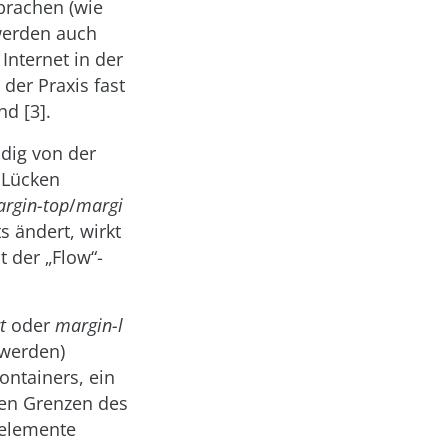
Sprachen (wie
 werden auch
Internet in der
der Praxis fast
und [3]
.
ndig von der
 Lücken
rgin-top
/
margi
 ändert, wirkt
t der „Flow“-
t
oder
margin-l
 werden)
ontainers, ein
den Grenzen des
kelemente