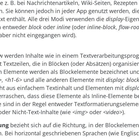
ie z. B. bei Nachrichtenartikeln, Wiki-Seiten, Rezepten
n. Sie können jedoch in jeder App genutzt werden, d
xt enthält. Alle drei Modi verwenden die
display
-Eigen
n entweder
block
oder
inline
(oder
inline-block
,
flow-roo
 aber nicht eingegangen wird).
w werden Inhalte wie in einem Textverarbeitungspr
t Textzeilen, die in Blöcken (oder Absätzen) organisier
n Elemente werden als Blockelemente bezeichnet u
>
,
<h1-6>
und alle anderen Elemente mit
display: bloc
ht aus einfachem Textinhalt und Elementen mit
displa
erraschen, dass diese Elemente als Inline-Elemente b
e sind in der Regel entweder Textformatierungseleme
 oder Nicht-Text-Inhalte (wie
<img>
oder
<video>
).
ung
bezieht sich auf die Richtung, in der Blockelemen
n. Bei horizontal geschriebenen Sprachen (wie Englis