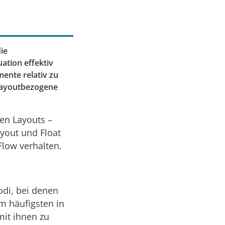
ie
ation effektiv
ente relativ zu
 layoutbezogene
en Layouts –
yout und Float
Flow verhalten.
odi, bei denen
m häufigsten in
mit ihnen zu