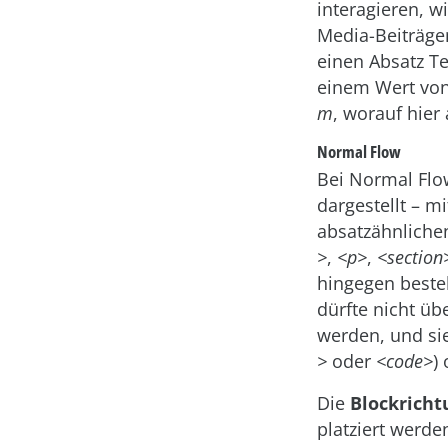
interagieren, w
Media-Beiträge
einen Absatz Te
einem Wert vo
m
, worauf hier
Normal Flow
Bei Normal Flo
dargestellt – mi
absatzähnliche
>
,
<p>
,
<section
hingegen beste
dürfte nicht üb
werden, und si
>
oder
<code>
)
Die
Blockricht
platziert werde