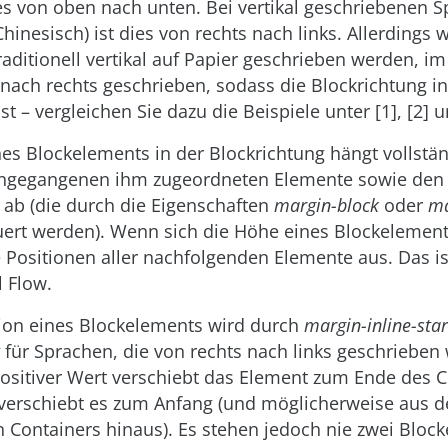
ies von oben nach unten. Bei vertikal geschriebenen 
Chinesisch) ist dies von rechts nach links. Allerdings
raditionell vertikal auf Papier geschrieben werden, im 
 nach rechts geschrieben, sodass die Blockrichtung in 
ist – vergleichen Sie dazu die Beispiele unter
[1], [2] 
nes Blockelements in der Blockrichtung hängt vollstä
angegangenen ihm zugeordneten Elemente sowie den
 ab (die durch die Eigenschaften
margin-block
oder
ma
ert werden). Wenn sich die Höhe eines Blockelements
e Positionen aller nachfolgenden Elemente aus. Das is
 Flow.
tion eines Blockelements wird durch
margin-inline-star
für Sprachen, die von rechts nach links geschrieben
positiver Wert verschiebt das Element zum Ende des C
 verschiebt es zum Anfang (und möglicherweise aus 
 Containers hinaus). Es stehen jedoch nie zwei Bloc