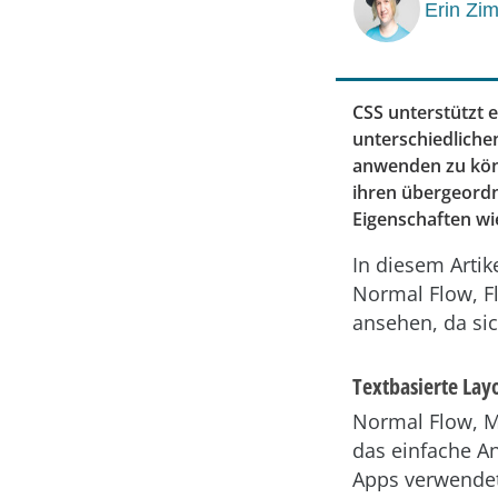
Erin Zi
CSS unterstützt 
unterschiedliche
anwenden zu kön
ihren übergeordn
Eigenschaften w
In diesem Arti
Normal Flow, F
ansehen, da si
Textbasierte Lay
Normal Flow, M
das einfache A
Apps verwendet,