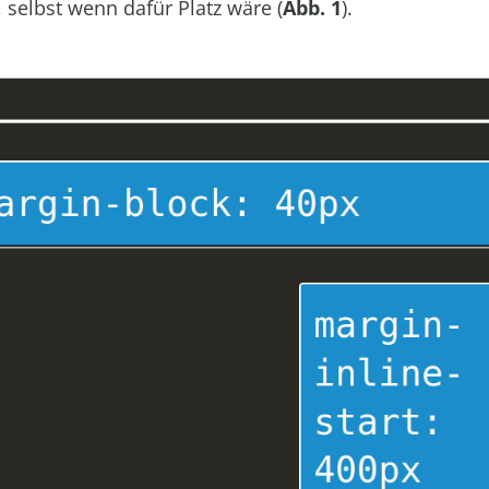
selbst wenn dafür Platz wäre (
Abb. 1
).