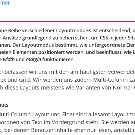
mmer
eine Reihe verschiedener Layoutmodi. Es ist entscheidend, d
n Ansätze grundlegend zu beherrschen, um CSS in jeder Situ
nen. Der Layoutmodus bestimmt, wie untergeordnete Elem
eten Elementen positioniert werden, und beeinflusst, wie
ie
width
und
margin
funktionieren.
kel befassen wir uns mit den am häufigsten verwendet
lex und Grid. Wir werden uns zudem Multi-Column La
ch diese Layouts meistens wie Varianten von Normal 
outs
ulti-Column Layout und Float sind allesamt Layoutm
nordnen von Text im Vordergrund steht. Sie werden a
 bei denen Benutzer Inhalte eher nur lesen, anstatt 