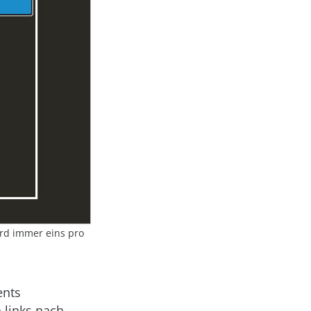
ird immer eins pro
ents
 links nach