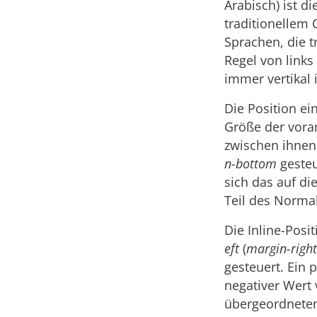
Arabisch) ist d
traditionellem 
Sprachen, die t
Regel von links
immer vertikal 
Die Position ei
Größe der vor
zwischen ihnen
n-bottom
gesteu
sich das auf di
Teil des Normal
Die Inline-Posi
eft
(
margin-right
gesteuert. Ein 
negativer Wert
übergeordneten