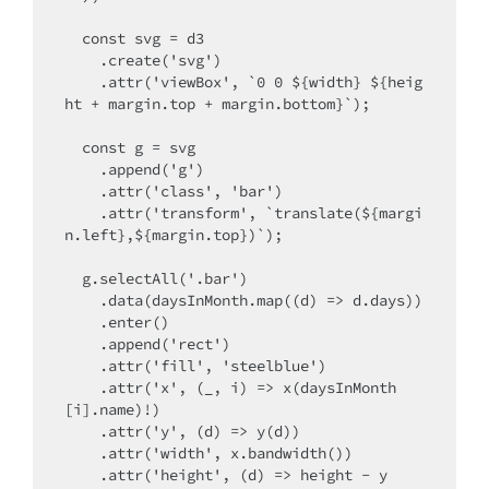
  const svg = d3

    .create('svg')

    .attr('viewBox', `0 0 ${width} ${heig
ht + margin.top + margin.bottom}`);

  const g = svg

    .append('g')

    .attr('class', 'bar')

    .attr('transform', `translate(${margi
n.left},${margin.top})`);

  g.selectAll('.bar')

    .data(daysInMonth.map((d) => d.days))

    .enter()

    .append('rect')

    .attr('fill', 'steelblue')

    .attr('x', (_, i) => x(daysInMonth
[i].name)!)

    .attr('y', (d) => y(d))

    .attr('width', x.bandwidth())

    .attr('height', (d) => height - y