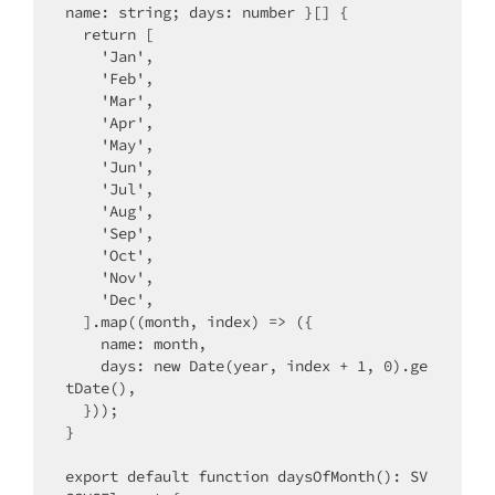
name: string; days: number }[] {

  return [

    'Jan',

    'Feb',

    'Mar',

    'Apr',

    'May',

    'Jun',

    'Jul',

    'Aug',

    'Sep',

    'Oct',

    'Nov',

    'Dec',

  ].map((month, index) => ({

    name: month,

    days: new Date(year, index + 1, 0).ge
tDate(),

  }));

}

export default function daysOfMonth(): SV