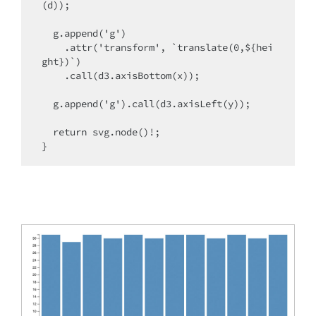
(d));

  g.append('g')

    .attr('transform', `translate(0,${hei
ght})`)

    .call(d3.axisBottom(x));

  g.append('g').call(d3.axisLeft(y));

  return svg.node()!;
