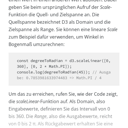
geben Sie beim ursprünglichen Aufruf der
Scale
-
Funktion die Quell- und Zielspanne an. Die
Quellspanne bezeichnet D3 als Domain und die
Zielspanne als Range. Sie können eine lineare
Scale
zum Beispiel dafür verwenden, um Winkel in
Bogenmaß umzurechnen:
const degreeToRadian = d3.scaleLinear([0, 
360], [0, 2 * Math.PI]);

console.log(degreeToRadian(45)); 
// Ausga
be: 0.7853981633974483 => Math.PI / 4
Um das zu erreichen, rufen Sie, wie der Code zeigt,
die
scaleLinear
-Funktion auf. Als Domain, also
Eingabewerte, definieren Sie das Intervall von 0
bis 360. Die
Range
, also die Ausgabewerte, reicht
von 0 bis 2 π. Als Rückgabewert erhalten Sie eine