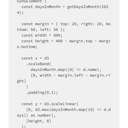
GSVGElement {

  const daysInMonth = getDaysInMonth(202
4);

  const margin = { top: 20, right: 20, bo
ttom: 50, left: 50 };

  const width = 800;

  const height = 400 - margin.top - margi
n.bottom;

  const x = d3

    .scaleBand(

      daysInMonth.map((d) => d.name),

      [0, width - margin.left - margin.ri
ght]

    )

    .padding(0.1);

  const y = d3.scaleLinear(

    [0, d3.max(daysInMonth.map((d) => d.d
ays)) as number],

    [height, 0]

  );
