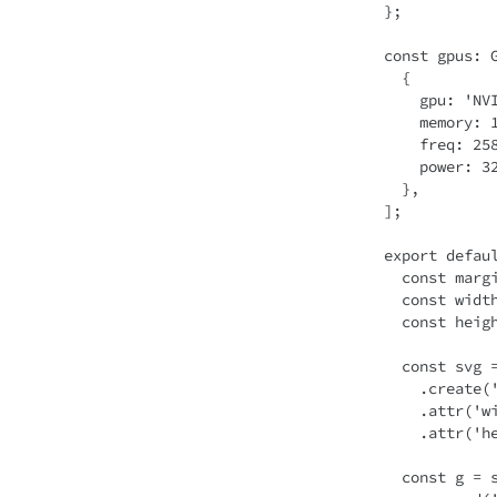
};

const gpus: G
  {

    gpu: 'NVIDIA GeForce RTX 4080 SUPER',

    memory: 16,

    freq: 2580,

    power: 320,

  },

];

export defau
  const margin = { top: 30, right: 30, bottom: 70, left: 60 };

  const width = 460 - margin.left - margin.right;

  const height = 400 - margin.top - margin.bottom;

  const svg = d3

    .create('svg')

    .attr('width', width + margin.left + margin.right)

    .attr('height', height + margin.top + margin.bottom);

  const g = svg
