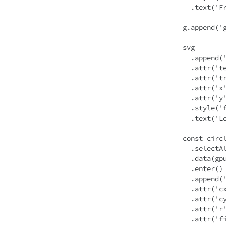
    .text('Frequenz (MHz)');

  g.append('g').call(d3.axisLeft(y));

  svg

    .append('text')

    .attr('text-anchor', 'end')

    .attr('transform', 'rotate(-90)')

    .attr('x', -height / 2 - margin.top)

    .attr('y', margin.left - 50)

    .style('font-size', '12px')

    .text('Leistung (Watt)');

  const circles = g

    .selectAll('circle')

    .data(gpus)

    .enter()

    .append('circle')

    .attr('cx', (d) => x(d.freq))

    .attr('cy', (d) => y(d.power))

    .attr('r', 5)

    .attr('fill', 'red');
