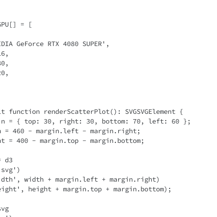
PU[] = [

lt function renderScatterPlot(): SVGSVGElement {
