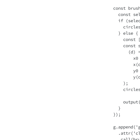
  const brush = d3.brush().on('brush end', (event) => {

    const selection = event.selection;

    if (selection === null) {

      circles.attr('fill', 'red');

    } else {

      const [[x0, y0], [x1, y1]] = selection;

      const selectedGPUs = gpus.filter(

        (d) =>

          x0 <= x(d.freq) &&

          x(d.freq) <= x1 &&

          y0 <= y(d.power) &&

          y(d.power) <= y1

      );

      circles.attr('fill', (d) => (selectedGPUs.includes(d) ? 'blue' : 'red'));

      output(selectedGPUs.map((d) => d.gpu));

    }

  });

  g.append('g')

    .attr('class', 'brush')

    .call(brush as any);
