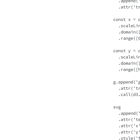
    .append('g')

    .attr('transform', `translate(${margin.left},${margin.top})`);

  const x = d3

    .scaleLinear()

    .domain([0, d3.max(gpus.map((g) => g.freq))!])

    .range([0, width]);

  const y = d3

    .scaleLinear()

    .domain([0, d3.max(gpus.map((g) => g.power))!])

    .range([height, 0]);

  g.append('g')

    .attr('transform', `translate(0, ${height})`)

    .call(d3.axisBottom(x));

  svg

    .append('text')

    .attr('text-anchor', 'end')

    .attr('x', width / 2 + margin.left)

    .attr('y', height + margin.top + 40)

    .style('font-size', '12px')
