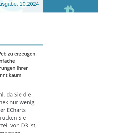
usgabe: 10.2024
Web zu erzeugen.
infache
rungen Ihrer
kennt kaum
l, da Sie die
hek nur wenig
der ECharts
drucken Sie
eil von D3 ist,