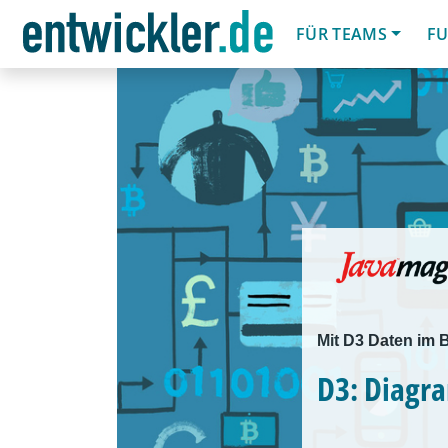
FÜR TEAMS
FU
Mit D3 Daten im B
D3: Diagr