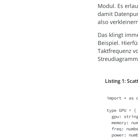
Modul. Es erla
damit Datenpun
also verkleiner
Das klingt imme
Beispiel. Hierf
Taktfrequenz vo
Streudiagramm o
Listing 1: Sca
import * as d
type GPU = {

  gpu: string;

  memory: number;

  freq: number;

  power: number;
