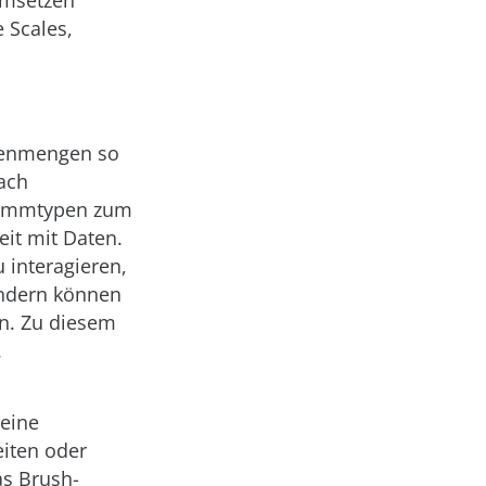
umsetzen
 Scales,
tenmengen so
nach
rammtypen zum
eit mit Daten.
 interagieren,
ondern können
n. Zu diesem
.
eine
iten oder
as Brush-