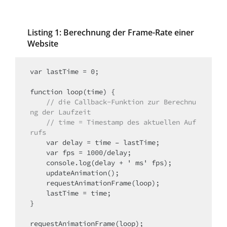
Listing 1: Berechnung der Frame-Rate einer
Website
var lastTime = 0;

    // die Callback-Funktion zur Berechnu
ng der Laufzeit
    // time = Timestamp des aktuellen Auf
rufs
    var delay = time – lastTime;

    var fps = 1000/delay;

    console.log(delay + ' ms' fps);

    updateAnimation();

    requestAnimationFrame(loop);

    lastTime = time;

}

requestAnimationFrame(loop);