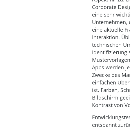
Corporate Desig
eine sehr wicht
Unternehmen, di
eine aktuelle 
Interaktion. Ü
technischen Um
Identifizierung 
Mustervorlagen
Apps werden jed
Zwecke des Mar
einfachen Über
ist. Farben, Sc
Bildschirm geei
Kontrast von V
Entwicklungstea
entspannt zurü