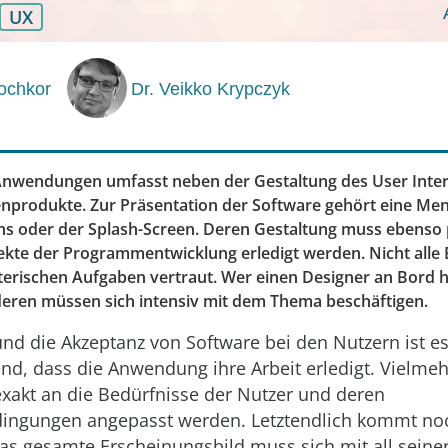
UX
ochkor
Dr. Veikko Krypczyk
nwendungen umfasst neben der Gestaltung des User Interf
nprodukte. Zur Präsentation der Software gehört eine Men
ns oder der Splash-Screen. Deren Gestaltung muss ebenso 
ekte der Programmentwicklung erledigt werden. Nicht alle 
terischen Aufgaben vertraut. Wer einen Designer an Bord ha
anderen müssen sich intensiv mit dem Thema beschäftigen.
und die Akzeptanz von Software bei den Nutzern ist es
nd, dass die Anwendung ihre Arbeit erledigt. Vielme
exakt an die Bedürfnisse der Nutzer und deren
gungen angepasst werden. Letztendlich kommt noch
Das gesamte Erscheinungsbild muss sich mit all seine