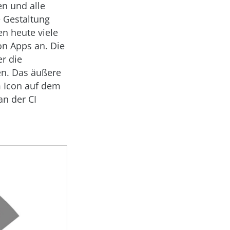
en und alle
 Gestaltung
en heute viele
n Apps an. Die
er die
en. Das äußere
m Icon auf dem
an der CI