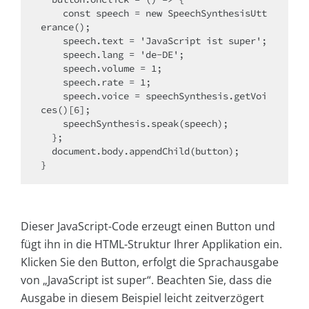
    const speech = new SpeechSynthesisUtt
erance();

    speech.text = 'JavaScript ist super';

    speech.lang = 'de-DE';

    speech.volume = 1;

    speech.rate = 1;

    speech.voice = speechSynthesis.getVoi
ces()[6];

    speechSynthesis.speak(speech);

  };

  document.body.appendChild(button);

}
Dieser JavaScript-Code erzeugt einen Button und
fügt ihn in die HTML-Struktur Ihrer Applikation ein.
Klicken Sie den Button, erfolgt die Sprachausgabe
von „JavaScript ist super“. Beachten Sie, dass die
Ausgabe in diesem Beispiel leicht zeitverzögert