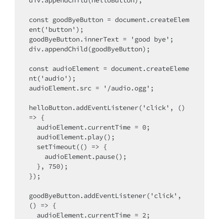
div.appendChild(helloButton);

const goodByeButton = document.createElem
ent('button');

goodByeButton.innerText = 'good bye';

div.appendChild(goodByeButton);

const audioElement = document.createEleme
nt('audio');

audioElement.src = '/audio.ogg';

helloButton.addEventListener('click', () 
=> {

  audioElement.currentTime = 0;

  audioElement.play();

  setTimeout(() => {

    audioElement.pause();

  }, 750);

});

goodByeButton.addEventListener('click', 
() => {

  audioElement.currentTime = 2;
