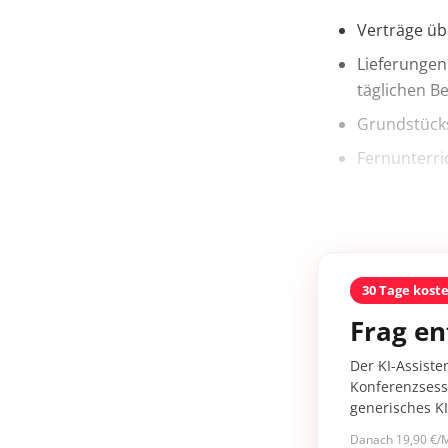
Verträge üb
Lieferungen
täglichen B
Grundstück
Fernunterric
30 Tage kost
Frag en
Der KI-Assiste
Konferenzsessi
generisches K
Danach 19,90 €/M