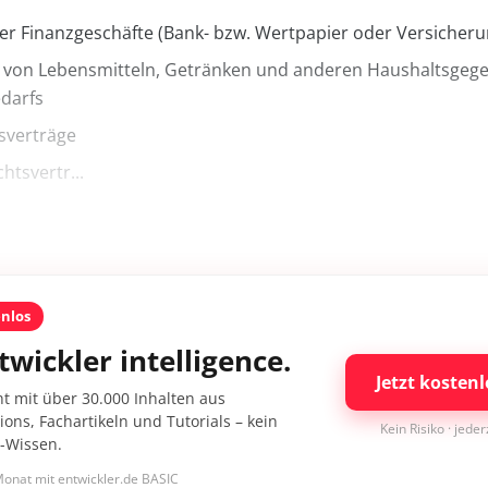
er Finanzgeschäfte (Bank- bzw. Wertpapier oder Versicheru
 von Lebensmitteln, Getränken und anderen Haushaltsgeg
edarfs
sverträge
htsvertr...
enlos
twickler intelligence.
Jetzt kostenl
nt mit über 30.000 Inhalten aus
ons, Fachartikeln und Tutorials – kein
Kein Risiko · jede
I-Wissen.
onat mit entwickler.de BASIC