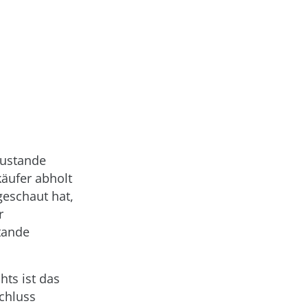
zustande
äufer abholt
geschaut hat,
r
tande
hts ist das
schluss