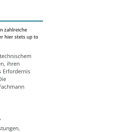
en zahlreiche
 hier stets up to
d technischem
n, ihren
s Erfordernis
Die
m Fachmann
“
stungen,