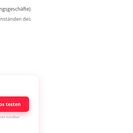
ngsgeschäfte)
enständen des
os testen
rzeit kündbar