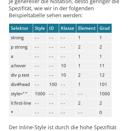
Je genereller die Notation, desto geringer die
Spezifität, wie wir in der folgenden
Beispieltabelle sehen werden:
Selektor
Style
ID
Klasse
Element
Grad
strong
- -
- -
- -
1
1
p strong
- -
- -
- -
2
2
a
- -
- -
- -
1
1
a:hover
- -
- -
10
1
11
div p.test
- -
- -
10
2
12
div#head
- -
100
- -
1
101
style=“ “
1000
- -
- -
- -
1000
li:first-line
- -
- -
- -
2
2
*
- -
- -
- -
- -
0
Der Inline-Style ist durch die hohe Spezifität