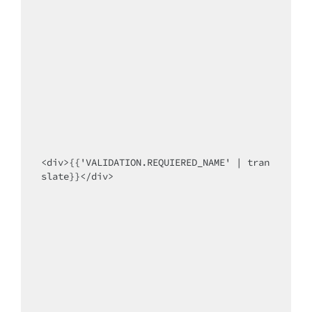
<div>{{'VALIDATION.REQUIERED_NAME' | tran
slate}}</div>
