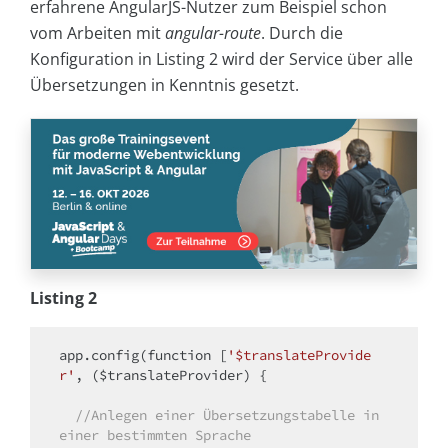
erfahrene AngularJS-Nutzer zum Beispiel schon
vom Arbeiten mit
angular-route
.
Durch die
Konfiguration in Listing 2 wird der Service über alle
Übersetzungen in Kenntnis gesetzt.
Listing 2
app.config(function [
'$translateProvide
r'
, ($translateProvider) {

//Anlegen einer Übersetzungstabelle in 
einer bestimmten Sprache