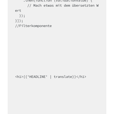
    .then(function (validationValue) {

      // Mach etwas mit dem übersetzten W
ert

  });

}]);

//Filterkomponente

<h1>{{'HEADLINE' | translate}}</h1>
