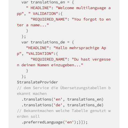
var
 translations_en = {

" HEADLINE"
: 
"Welcome multilanguage a
pp"
, 
" VALIDATION"
:{

"REQUIERED_NAME"
: 
"You forgot to en
ter a name..."
    }

  };

var
 translations_de = {

"HEADLINE"
: 
"Hallo mehrsprachige Ap
p"
, 
"VALIDATION"
:{

"REQUIERED_NAME"
: 
"Du hast vergesse
n deinen Namen einzugeben..."
    }

  };

// dem Service die Übersetzungstabellen b
ekannt machen
  .translations(
'en'
, translations_en)

  .translations(
'de'
// Bekanntmachen welche Tabelle genutzt w
erden soll
  .preferredLanguage(
'en'
);}]);
