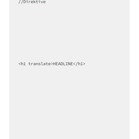
//Direktive

<h1 translate>HEADLINE</h1>
