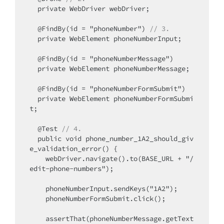
  private WebDriver webDriver;

  @FindBy(id = "phoneNumber") 
// 3.
  private WebElement phoneNumberInput;

  @FindBy(id = "phoneNumberMessage")

  private WebElement phoneNumberMessage;

  @FindBy(id = "phoneNumberFormSubmit")

  private WebElement phoneNumberFormSubmi
t;

  @Test 
// 4.
  public void phone_number_1A2_should_giv
e_validation_error() {

    webDriver.navigate().to(BASE_URL + "/
edit-phone-numbers");

    phoneNumberInput.sendKeys("1A2");

    phoneNumberFormSubmit.click();

    assertThat(phoneNumberMessage.getText