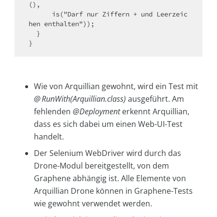
(),

      is("Darf nur Ziffern + und Leerzeic
hen enthalten"));

  }

}
Wie von Arquillian gewohnt, wird ein Test mit
@ Run­With(Ar­quillian.class)
ausgeführt. Am
fehlenden
@Deployment
erkennt Arquillian,
dass es sich dabei um einen Web-UI-Test
handelt.
Der Selenium WebDriver wird durch das
Drone-Modul bereitgestellt, von dem
Graphene abhängig ist. Alle Elemente von
Arquillian Drone können in Graphene-Tests
wie gewohnt verwendet werden.