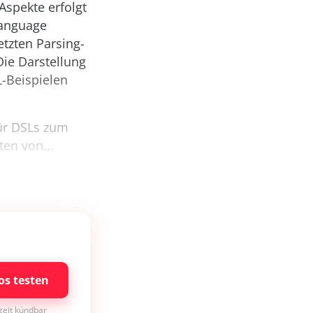
spekte erfolgt
Language
etzten Parsing-
ie Darstellung
L-Beispielen
für DSLs zum
en von...
os testen
rzeit kündbar