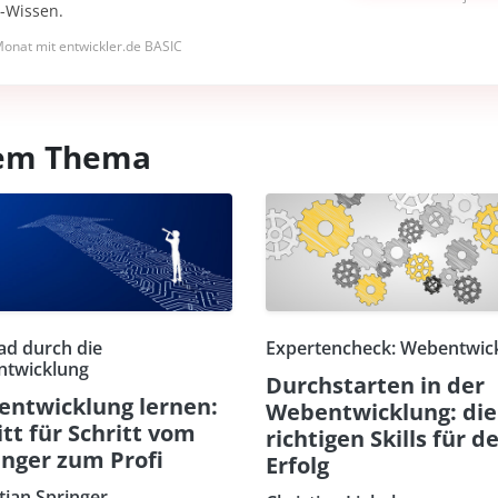
I-Wissen.
onat mit entwickler.de BASIC
esem Thema
ad durch die
Expertencheck: Webentwic
twicklung
Durchstarten in der
ntwicklung lernen:
Webentwicklung: die
itt für Schritt vom
richtigen Skills für d
nger zum Profi
Erfolg
tian Springer