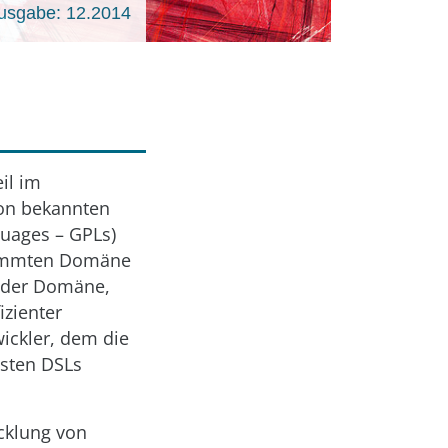
usgabe: 12.2014
il im
von bekannten
guages – GPLs)
stimmten Domäne
b der Domäne,
izienter
ickler, dem die
esten DSLs
cklung von