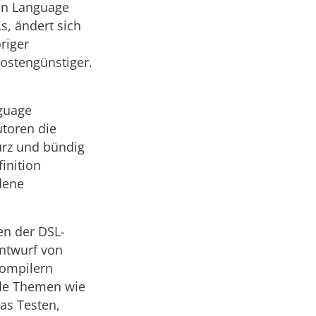
en Language
s, ändert sich
riger
kostengünstiger.
guage
utoren die
urz und bündig
inition
dene
en der DSL-
ntwurf von
Compilern
nde Themen wie
as Testen,