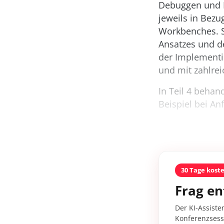
Debuggen und M
jeweils in Bez
Workbenches. Si
Ansatzes und d
der Implementie
und mit zahlrei
In Teil 4 beha
Beispiel bei A
30 Tage kost
Frag en
Der KI-Assiste
Konferenzsessi