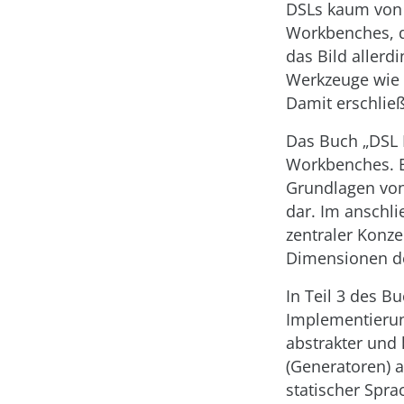
DSLs kaum von 
Workbench­es, 
das Bild allerd
Werkzeuge wie E
Damit erschließ
Das Buch „DSL 
Workbenches. Es
Grundlagen von
dar. Im anschli
zentraler Konz
Dimensionen de
In Teil 3 des B
Implementierun
abstrakter und
(Generatoren) 
statischer Spra