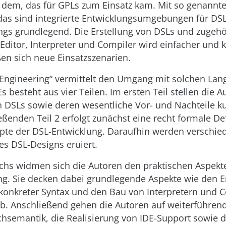
dem, das für GPLs zum Einsatz kam. Mit so genannt
das sind integrierte Entwicklungsumgebungen für DSL
ings grundlegend. Die Erstellung von DSLs und zugehö
ditor, Interpreter und Compiler wird einfacher und 
en sich neue Einsatzszenarien.
Engineering“ vermittelt den Umgang mit solchen Lan
 besteht aus vier Teilen. Im ersten Teil stellen die A
 DSLs sowie deren wesentliche Vor- und Nachteile k
eßenden Teil 2 erfolgt zunächst eine recht formale Def
epte der DSL-Entwicklung. Daraufhin werden verschie
s DSL-Designs eruiert.
uchs widmen sich die Autoren den praktischen Aspekt
g. Sie decken dabei grundlegende Aspekte wie den E
 konkreter Syntax und den Bau von Interpretern und 
ab. Anschließend gehen die Autoren auf weiterführe
chsemantik, die Realisierung von IDE-Support sowie d