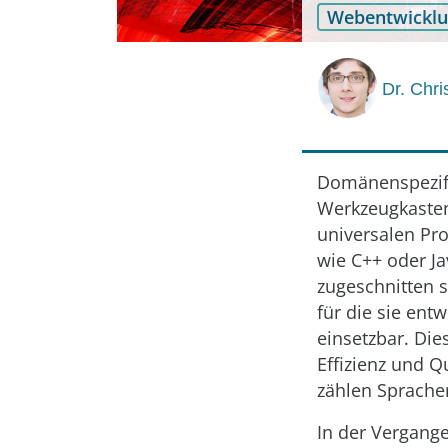
Webentwickl
Dr. Chr
Domänenspezifis
Werkzeugkasten
universalen Pr
wie C++ oder J
zugeschnitten s
für die sie entw
einsetzbar. Di
Effizienz und Q
zählen Sprache
In der Vergang