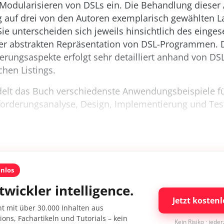
odularisieren von DSLs ein. Die Behandlung dieser A
ug auf drei von den Autoren exemplarisch gewählten 
e unterscheiden sich jeweils hinsichtlich des einges
er abstrakten Repräsentation von DSL-Programmen. D
rungsaspekte erfolgt sehr detailliert anhand von DS
chen Listings.
ndelt das Buch verschiedenste Anwendungsbeispiele 
nforderungsanalyse, Design, Implementierung und Test
enlos
twickler intelligence.
Jetzt kostenl
nt mit über 30.000 Inhalten aus
ons, Fachartikeln und Tutorials – kein
Kein Risiko · jede