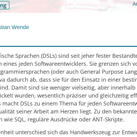
A
ung
istian Wende
che Sprachen (DSLs) sind seit jeher fester Bestandte
 eines jeden Softwareentwicklers. Sie grenzen sich 
ogrammiersprachen (oder auch Gen­er­al Purpose Lan
ava dadurch ab, dass sie für den Einsatz in einer be
ind. Damit sind sie weniger vielseitig, aber innerhal
ickelt wurden, wesentlich präziser und gleichzeitig eff
es macht DSLs zu einem Thema für jeden Softwareentw
ualität seiner Arbeit am Herzen liegt. Zu den bekannt
n wie SQL, reguläre Ausdrücke oder ANT-Skripte.
enheit unterschied sich das Handwerkszeug zur Entwi