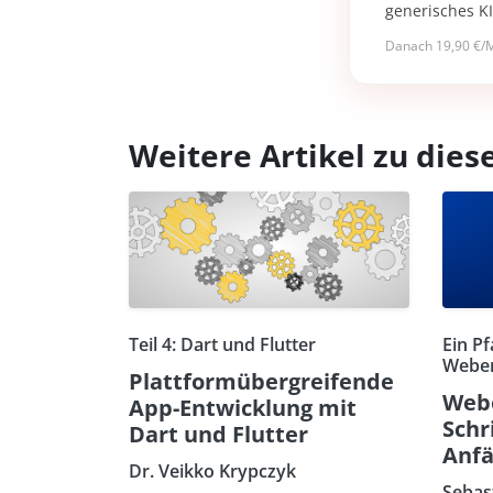
generisches K
Danach 19,90 €/M
Weitere Artikel zu di
Teil 4: Dart und Flutter
Ein Pf
Weben
Plattformübergreifende
Webe
App-Entwicklung mit
Schr
Dart und Flutter
Anfä
Dr. Veikko Krypczyk
Sebas