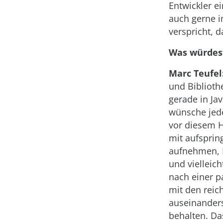
Entwickler e
auch gerne i
verspricht, 
Was würdest
Marc Teufel
und Biblioth
gerade in Ja
wünsche jede
vor diesem H
mit aufspring
aufnehmen, 
und vielleic
nach einer p
mit den reic
auseinanders
behalten. Da