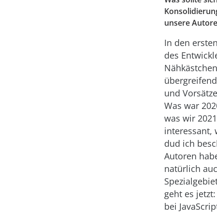
Konsolidierun
unsere Autore
In den ersten
des Entwickl
Nähkästchen
übergreifend
und Vorsätze
Was war 202
was wir 202
interessant, 
dud ich besc
Autoren hab
natürlich auc
Spezialgebie
geht es jetzt
bei JavaScri