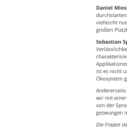
Daniel Mies
durchstarten
vielleicht n
großen Platz
Sebastian S
Verlässlichk
charakterisi
Applikatione
ist es nicht
Ökosystem ge
Andererseits
wir mit eine
von der Spra
gezwungen im
Die Fragen st