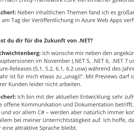
cherl:
Neben inhaltlichen Themen fand ich es großar
 am Tag der Veröffentlichung in Azure Web Apps verf
t du dir für die Zukunft von .NET?
Schwichtenberg:
Ich wünsche mir neben den angekü
auptversionen im November (.NET 5, .NET 6, .NET 7 u
ure-Releases (5.1, 5.2, 6.1, 6.2 usw) während des Jahr
ahr ist für mich etwas zu „unagil“. Mit Previews darf i
rer Kunden leider nicht arbeiten.
cherl:
Ich bin mit der aktuellen Entwicklung sehr zufr
e offene Kommunikation und Dokumentation betrifft
und vor allem C# – werden aber natürlich immer ko
 allem bei meiner Unterrichtstätigkeit auf. Ich hoffe, 
r eine attraktive Sprache bleibt.