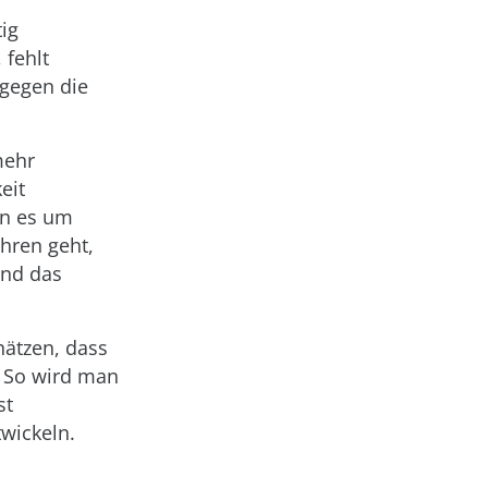
ig
 fehlt
 gegen die
mehr
eit
nn es um
ahren geht,
und das
hätzen, dass
. So wird man
st
wickeln.