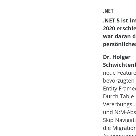
.NET
.NET 5 ist 
2020 erschi
war daran d
persönliche
Dr. Holger
Schwichten
neue Feature
bevorzugten
Entity Frame
Durch Table-
Vererbungsu
und N:M-Abst
Skip Navigat
die Migratio
Anwendungen