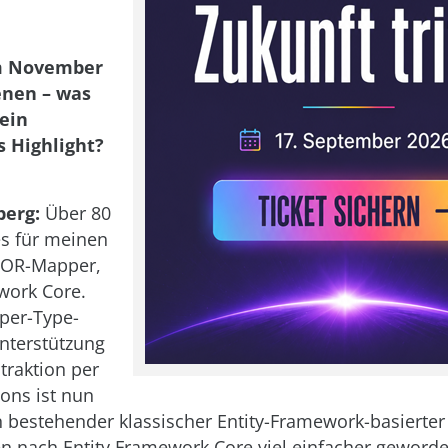
im November
enen – was
ein
s Highlight?
berg:
Über 80
s für meinen
 OR-Mapper,
work Core.
per-Type-
nterstützung
raktion per
ions ist nun
n bestehender klassischer Entity-Framework-basierter
 nach Entity Framework Core viel einfacher geworde