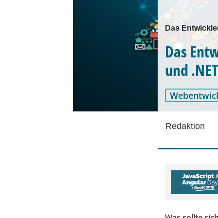
Das Entwickle
Das Entw
und .NE
Webentwic
Redaktion
Was sollte sic