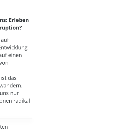
ns: Erleben
sruption?
 auf
 Entwicklung
 auf einen
 von
ist das
bwandern.
 uns nur
onen radikal
lten