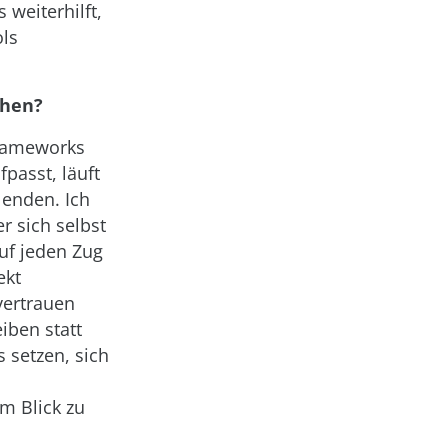
 weiterhilft,
ols
chen?
 Frameworks
passt, läuft
 enden. Ich
r sich selbst
auf jeden Zug
ekt
vertrauen
iben statt
 setzen, sich
m Blick zu