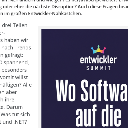
g oder eher die nächste Disruption? Auch diese Fragen be
n im großen Entwickler-Nähkästchen.
 drei Teilen
er-
s haben wir
 nach Trends
n gefragt:
0 spannend,
1 besonders
womit willst
häftigen? Alle
en aber
h ihre
te. Darum
: Was tut sich
pt und .NET?