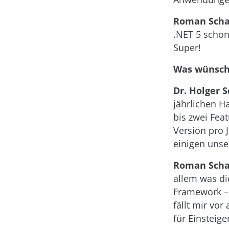
Roman Scha
.NET 5 schon
Super!
Was wünschs
Dr. Holger 
jährlichen H
bis zwei Feat
Version pro J
einigen unse
Roman Scha
allem was di
Framework – 
fällt mir vor
für Einsteige