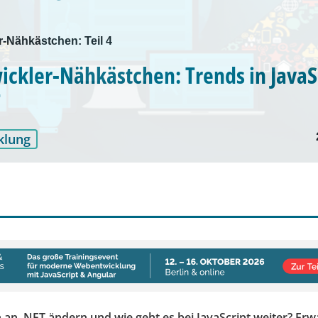
r-Nähkästchen: Teil 4
ickler-Nähkästchen: Trends in JavaS
T
klung
h an .NET ändern und wie geht es bei JavaScript weiter? Erw