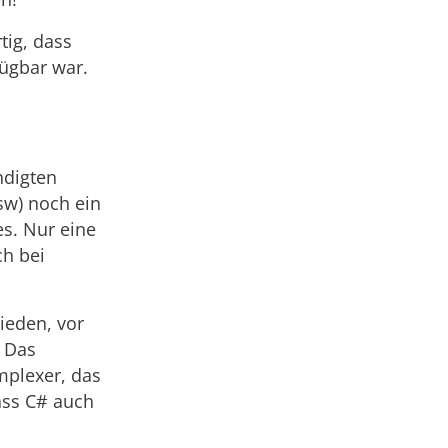
tig, dass
ügbar war.
ndigten
sw) noch ein
es. Nur eine
ch bei
ieden, vor
. Das
mplexer, das
dass C# auch