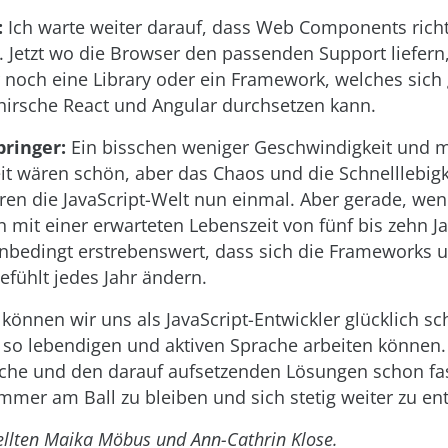
:
Ich warte weiter darauf, dass Web Components richt
. Jetzt wo die Browser den passenden Support liefern,
ur noch eine Library oder ein Framework, welches sich
hirsche React und Angular durchsetzen kann.
pringer:
Ein bisschen weniger Geschwindigkeit und 
eit wären schön, aber das Chaos und die Schnelllebigk
eren die JavaScript-Welt nun einmal. Aber gerade, we
n mit einer erwarteten Lebenszeit von fünf bis zehn J
 unbedingt erstrebenswert, dass sich die Frameworks 
fühlt jedes Jahr ändern.
 können wir uns als JavaScript-Entwickler glücklich sc
r so lebendigen und aktiven Sprache arbeiten können
che und den darauf aufsetzenden Lösungen schon fa
mer am Ball zu bleiben und sich stetig weiter zu ent
ellten Maika Möbus und Ann-Cathrin Klose.