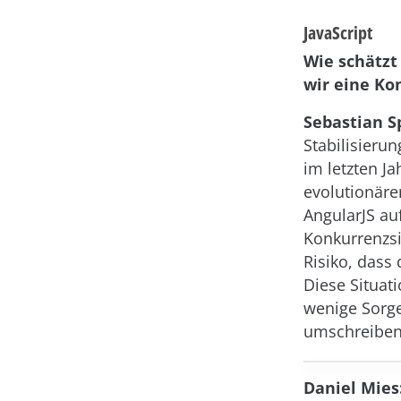
JavaScript
Wie schätzt
wir eine Ko
Sebastian S
Stabilisieru
im letzten Ja
evolutionäre
AngularJS auf
Konkurrenzsi
Risiko, dass
Diese Situat
wenige Sorge
umschreiben
Daniel Mies