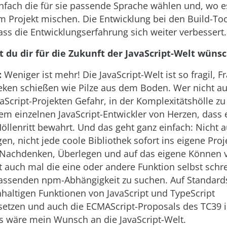
infach die für sie passende Sprache wählen und, wo es
m Projekt mischen. Die Entwicklung bei den Build-To
dass die Entwicklungserfahrung sich weiter verbessert.
 du dir für die Zukunft der JavaScript-Welt wüns
:
Weniger ist mehr! Die JavaScript-Welt ist so fragil,
eken schießen wie Pilze aus dem Boden. Wer nicht auf
vaScript-Projekten Gefahr, in der Komplexitätshölle zu
m einzelnen JavaScript-Entwickler von Herzen, dass e
öllenritt bewahrt. Und das geht ganz einfach: Nicht 
en, nicht jede coole Bibliothek sofort ins eigene Proj
Nachdenken, Überlegen und auf das eigene Können 
ht auch mal die eine oder andere Funktion selbst schre
assenden npm-Abhängigkeit zu suchen. Auf Standards
hhaltigen Funktionen von JavaScript und TypeScript
etzen und auch die ECMAScript-Proposals des TC39 i
s wäre mein Wunsch an die JavaScript-Welt.