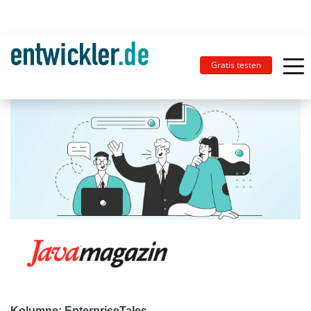
Gratis testen
Kolumne: EnterpriseTales