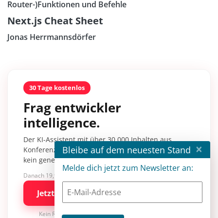
Router-)Funktionen und Befehle
Next.js Cheat Sheet
Jonas Herrmannsdörfer
30 Tage kostenlos
Frag entwickler
intelligence.
Der KI-Assistent mit über 30.000 Inhalten aus
×
Bleibe auf dem neuesten Stand
Konferenzsessions, Fachartikeln und Tutorials –
kein generisches KI-Wissen.
Melde dich jetzt zum Newsletter an:
Danach 19,90 €/Monat mit entwickler.de BASIC
Jetzt kostenlos testen
Kein Risiko · jederzeit kündbar