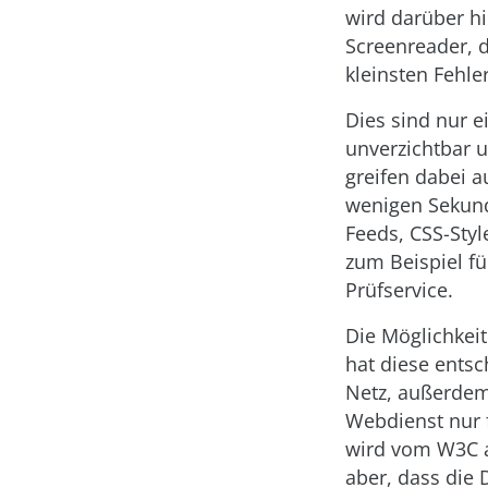
wird darüber h
Screenreader, d
kleinsten Fehle
Dies sind nur 
unverzichtbar 
greifen dabei a
wenigen Sekund
Feeds, CSS-Sty
zum Beispiel f
Prüfservice.
Die Möglichkeit
hat diese entsc
Netz, außerdem
Webdienst nur 
wird vom W3C al
aber, dass die 