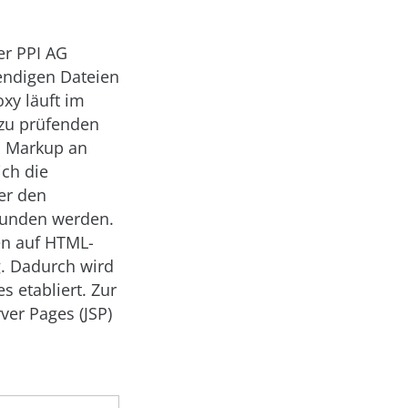
er PPI AG
endigen Dateien
xy läuft im
 zu prüfenden
s Markup an
ich die
er den
ebunden werden.
en auf HTML-
g. Dadurch wird
 etabliert. Zur
ver Pages (JSP)