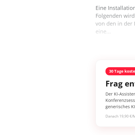
Eine Installati
Folgenden wird 
von den in der
eine...
30 Tage kost
Frag en
Der KI-Assiste
Konferenzsessi
generisches K
Danach 19,90 €/M