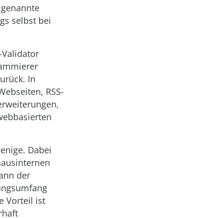
o genannte
gs selbst bei
Validator
rammierer
urück. In
Webseiten, RSS-
erweiterungen,
webbasierten
wenige. Dabei
hausinternen
ann der
tzungsumfang
 Vorteil ist
rhaft