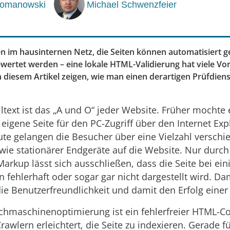
Romanowski
Michael Schwenzfeier
en im hausinternen Netz, die Seiten können automatisiert g
ertet werden – eine lokale HTML-Validierung hat viele Vort
 diesem Artikel zeigen, wie man einen derartigen Prüfdiens
lltext ist das „A und O“ jeder Web­site. Früher mochte
 eigene Seite für den PC-Zugriff über den Internet Exp
ute gelangen die Besucher über eine Vielzahl versch
ie stationärer Endgeräte auf die Website. Nur durch
arkup lässt sich ausschließen, dass die Seite bei ei
 fehlerhaft oder sogar gar nicht dargestellt wird. Dam
ie Benutzerfreundlichkeit und damit den Erfolg einer 
chmaschinenoptimierung ist ein fehlerfreier HTML-Co
Crawlern erleichtert, die Seite zu indexieren. Gerade