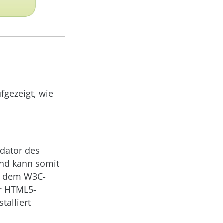
fgezeigt, wie
idator des
und kann somit
it dem W3C-
r HTML5-
talliert