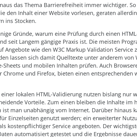
inaus das Thema Barrierefreiheit immer wichtiger. S
ie den Inhalt einer Website vorlesen, geraten allerdin
rn ins Stocken.
einige Gründe, warum eine Prüfung durch einen HTML-
und seit Langem gängige Praxis ist. Die meisten Prog
uf Angebote wie den W3C Markup Validation Service z
en lassen sich damit Quelltexte unter anderem von 
le-Sheets und mobilen Inhalten prüfen. Auch Browser
ür Chrome und Firefox, bieten einen entsprechenden 
 einer lokalen HTML-Validierung nutzen bislang nur 
heidende Vorteile. Zum einen bleiben die Inhalte im 
 ist man unabhängig vom Internet. Darüber hinaus k
für Einzelseiten genutzt werden; ein erweiterter Nu
s kostenpflichtiger Service angeboten. Der wichtigste
Daten automatisiert getestet und die Ergebnisse daue