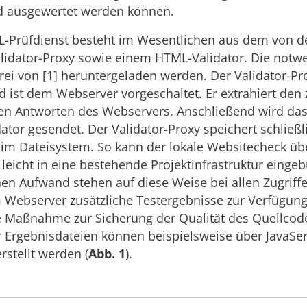
d ausgewertet werden können.
L-Prüfdienst besteht im Wesentlichen aus dem von d
alidator-Proxy sowie einem HTML-Validator. Die notw
ei von [1] heruntergeladen werden. Der Validator-Pro
 ist dem Webserver vorgeschaltet. Er extrahiert den
den Antworten des Webservers. Anschließend wird da
ator gesendet. Der Validator-Proxy speichert schließl
 im Dateisystem. So kann der lokale Websitecheck üb
 leicht in eine bestehende Projektinfrastruktur eing
hen Aufwand stehen auf diese Weise bei allen Zugriff
m Webserver zusätzliche Testergebnisse zur Verfügun
 Maßnahme zur Sicherung der Qualität des Quellcodes
 Ergebnisdateien können beispielsweise über JavaSer
rstellt werden (
Abb. 1
).