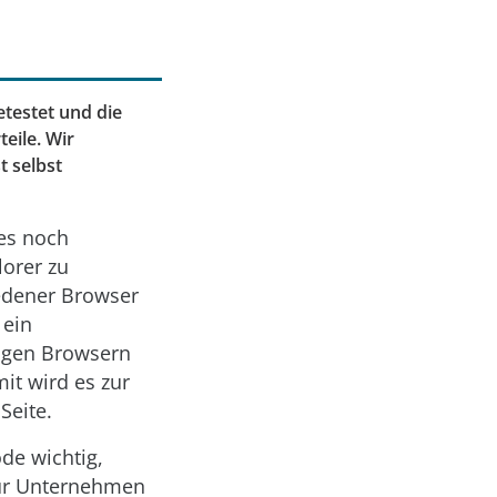
etestet und die
eile. Wir
t selbst
 es noch
lorer zu
iedener Browser
 ein
nigen Browsern
it wird es zur
Seite.
de wichtig,
 für Unternehmen