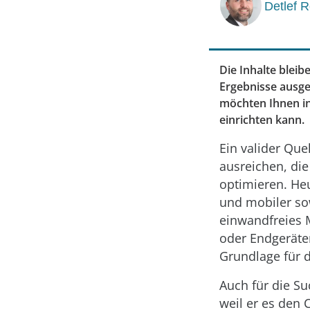
Detlef 
Die Inhalte bleib
Ergebnisse ausgew
möchten Ihnen in
einrichten kann.
Ein valider Que
ausreichen, die
optimieren. He
und mobiler sow
einwandfreies M
oder Endgeräten
Grundlage für d
Auch für die Su
weil er es den 