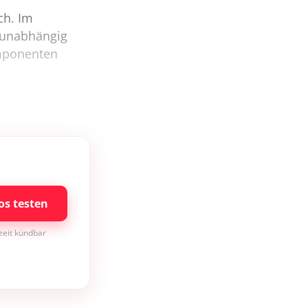
ch. Im
d unabhängig
omponenten
os testen
rzeit kündbar