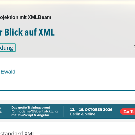
projektion mit XMLBeam
r Blick auf XML
klung
 Ewald
estandard XML