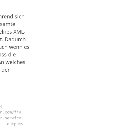
hrend sich
esamte
zelnes XML-
t. Dadurch
auch wenn es
ass die
An welches
 der
{

n.com/fin
r.service.