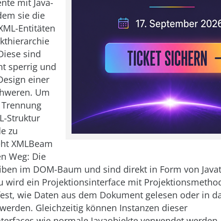
te mit Java-
dem sie die
 XML-Entitäten
kthierarchie
Diese sind
ht sperrig und
Design einer
schweren. Um
e Trennung
-Struktur
e zu
geht XMLBeam
en Weg: Die
iben im DOM-Baum und sind direkt in Form von Java
u wird ein Projektionsinterface mit Projektionsmethod
fest, wie Daten aus dem Dokument gelesen oder in 
werden. Gleichzeitig können Instanzen dieser
nterfaces wie normale Javaobjekte verwendet werden. 