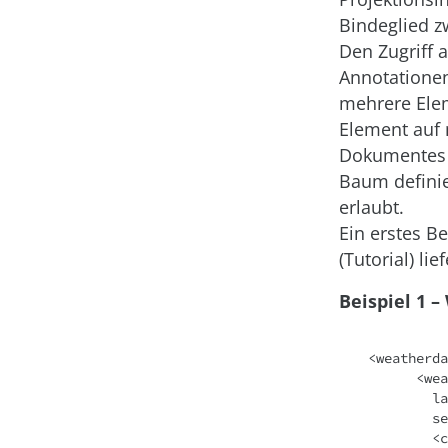
Bindeglied 
Den Zugriff 
Annotationen
mehrere Elem
Element auf 
Dokumentes z
Baum definie
erlaubt.
Ein erstes Be
(Tutorial) li
Beispiel 1 
<weatherda
      <weather ... degreetype="F"

        lat="50.5520210266113" lon="6.24060010910034" 

        searchlocation="Monschau, Stadt Aachen, NW, Germany" ... >

        <current ... skytext="Clear" temperature="46"/>
