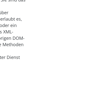
über
erlaubt es,
oder ein
es XML-
hörigen DOM-
de Methoden
ter Dienst