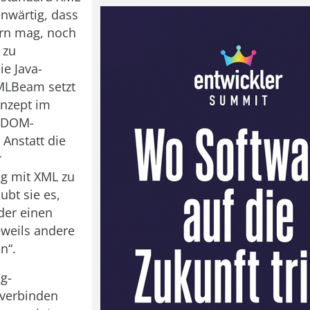
enwärtig, dass
rn mag, noch
 zu
ie Java-
MLBeam setzt
onzept im
 DOM-
Anstatt die
r
g mit XML zu
ubt sie es,
der einen
jeweils andere
n“.
g-
verbinden