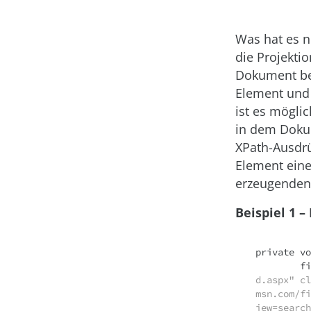
Was hat es n
die Projekti
Dokument be
Element und 
ist es mögli
in dem Dokum
XPath-Ausdrü
Element eine
erzeugenden
Beispiel 1 –
private
vo
fi
d.aspx" cl
msn.com/find.aspx</a>?	<br>       
iew=search