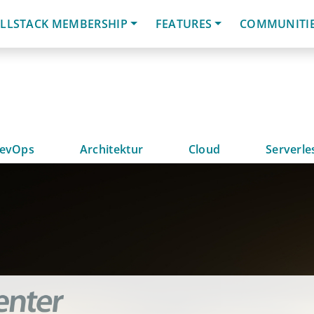
LLSTACK MEMBERSHIP
FEATURES
COMMUNITI
evOps
Architektur
Cloud
Serverle