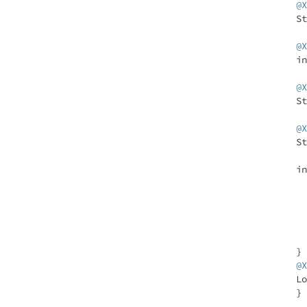
@X
St
@X
in
@X
St
@X
St
in
	}

@X
Lo
	}
