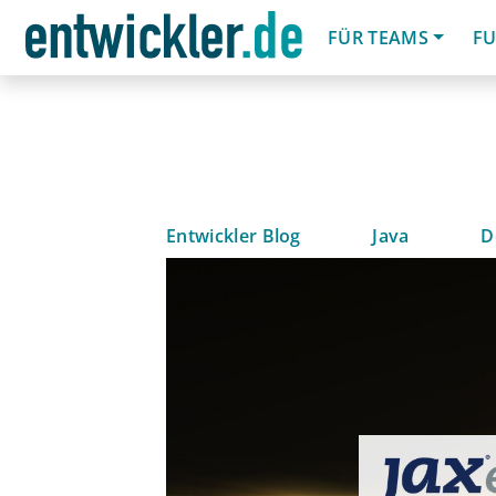
FÜR TEAMS
FU
Entwickler Blog
Java
D