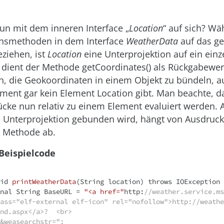
un mit dem inneren Interface „
Location
“ auf sich? Wä
onsmethoden in dem Interface
WeatherData
auf das g
ziehen, ist
Location
eine Unterprojektion auf ein ein
dient der Methode getCoordinates() als Rückgabewer
ch, die Geokoordinaten in einem Objekt zu bündeln, 
ent gar kein Element Location gibt. Man beachte, d
cke nun relativ zu einem Element evaluiert werden. 
 Unterprojektion gebunden wird, hängt von Ausdruck
 Methode ab.
 Beispielcode
id
printWeatherData
(String location)
throws
 IOException 
nal
 String BaseURL = 
"<a href="
http:
//weather.service.ms
ass="elf-external elf-icon" rel="nofollow">http://weathe
                                  outputv
&weasearchstr=";