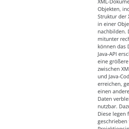
XML-Dokumen
Objekten, in
Struktur der
in einer Obje
nachbilden. 
mitunter rec
können das 
Java-API er
eine größer
zwischen XML
und Java-Cod
erreichen, 
einen ander
Daten verble
nutzbar. Daz
Diese legen 
geschrieben 
Projektionsi