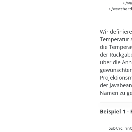
      </weather>

</weatherd
Wir definier
Temperatur au
die Temperat
der Rückgabe
über die An
gewünschten 
Projektionsm
der Javabean
Namen zu ge
Beispiel 1 -
public
int