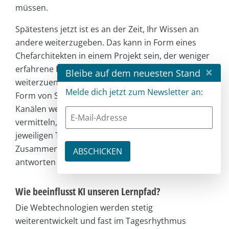
müssen.
Spätestens jetzt ist es an der Zeit, Ihr Wissen an
andere weiterzugeben. Das kann in Form eines
Chefarchitekten in einem Projekt sein, der weniger
erfahrene Kollegen anleitet und ihnen hilft, sich
×
Bleibe auf dem neuesten Stand
weiterzuentwickeln. Oder man gibt sein Wissen in
Melde dich jetzt zum Newsletter an:
Form von Schulungen oder anderen, öffentlichen
Kanälen weiter. Wenn es darum geht, Wissen zu
vermitteln, müssen Sie sich intensiv mit dem
jeweiligen Thema auseinandersetzen, um die
Zusammenhänge erklären und auf Fragen
antworten zu können.
Wie beeinflusst KI unseren Lernpfad?
Die Webtechnologien werden stetig
weiterentwickelt und fast im Tagesrhythmus