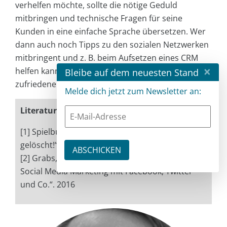
verhelfen möchte, sollte die nötige Geduld
mitbringen und technische Fragen für seine
Kunden in eine einfache Sprache übersetzen. Wer
dann auch noch Tipps zu den sozialen Netzwerken
mitbringent und z. B. beim Aufsetzen eines CRM
×
helfen kann, der findet am Ende (zumeist) auch
Bleibe auf dem neuesten Stand
zufriedene Kunden, die einen weiterempfehlen.
Melde dich jetzt zum Newsletter an:
Literatur und Links
[1] Spielbusch, Philipp: „Ich habe das Internet
gelöscht!“, 2017
[2] Grabs, Anne et al.: „Follow Me!: Erfolgreiches
Social Media Marketing mit Facebook, Twitter
und Co.“. 2016