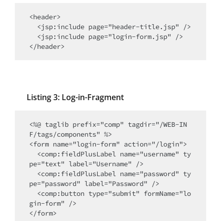
<header>

  <jsp:include page="header-title.jsp" />

  <jsp:include page="login-form.jsp" />

</header>
Listing 3: Log-in-Fragment
<%@ taglib prefix="comp" tagdir="/WEB-IN
F/tags/components" %>

<form name="login-form" action="/login">

  <comp:fieldPlusLabel name="username" ty
pe="text" label="Username" />

  <comp:fieldPlusLabel name="password" ty
pe="password" label="Password" />

  <comp:button type="submit" formName="lo
gin-form" />

</form>