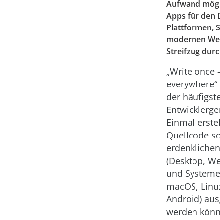
Aufwand mögli
Apps für den D
Plattformen, 
modernen Web
Streifzug durc
„Write once 
everywhere“ 
der häufigst
Entwicklerg
Einmal erstel
Quellcode sol
erdenklichen
(Desktop, We
und Systeme
macOS, Linux
Android) aus
werden könn