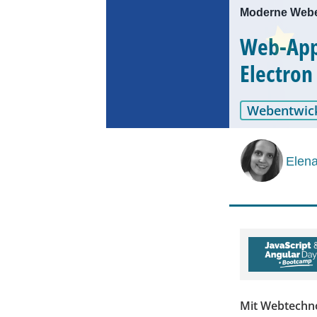
Moderne Weben
Web-App 
Electron
Webentwic
Elen
Mit Webtechno