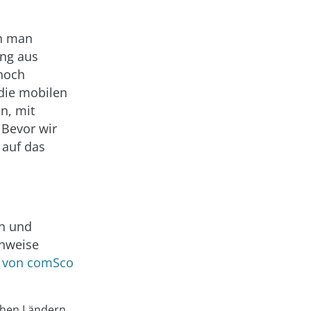
nn man
ung aus
 noch
die mobilen
en, mit
 Bevor wir
 auf das
en und
inweise
s“ von comSco
chen Ländern