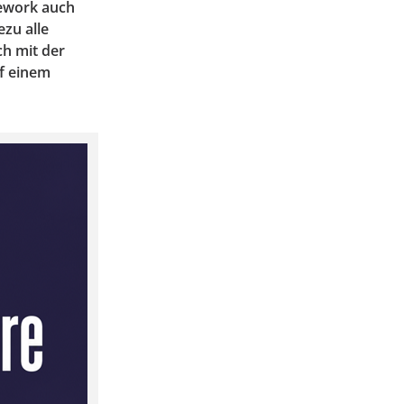
ework auch
zu alle
ch mit der
f einem