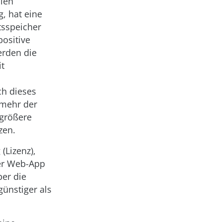
llen
, hat eine
tsspeicher
positive
erden die
it
ch dieses
 mehr der
 größere
zen.
Lizenz),
ner Web-App
er die
günstiger als