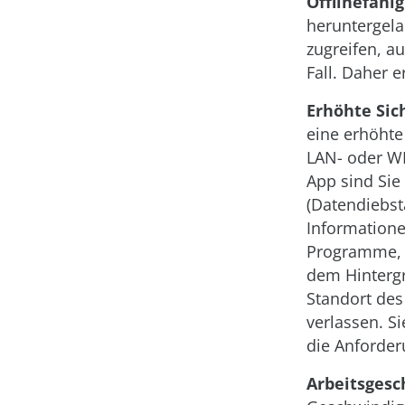
Offlinefähig
heruntergela
zugreifen, a
Fall. Daher 
Erhöhte Sic
eine erhöhte
LAN- oder WL
App sind Sie
(Datendiebst
Informatione
Programme, 
dem Hinterg
Standort des
verlassen. S
die Anforder
Arbeitsgesc