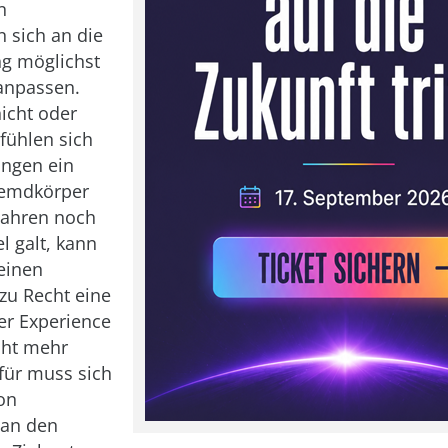
n
n sich an die
g möglichst
anpassen.
nicht oder
 fühlen sich
ngen ein
remdkörper
Jahren noch
l galt, kann
einen
 zu Recht eine
er Experience
cht mehr
für muss sich
ion
 an den