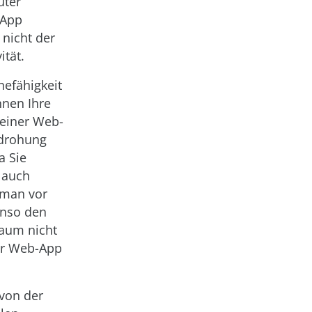
uter
 App
 nicht der
tät.
efähigkeit
nnen Ihre
 einer Web-
edrohung
a Sie
h auch
 man vor
enso den
Raum nicht
der Web-App
von der