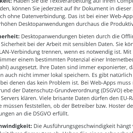
keit:
Haben Sie die Textverarbeitung auf Ihren Comp
den, können Sie jederzeit auf Ihr Dokument in dieser
uch ohne Datenverbindung. Das ist bei einer Web-App
erhöhen Desktopanwendungen durchaus die Produktivi
herheit:
Desktopanwendungen bieten durch die Offlin
 Sicherheit bei der Arbeit mit sensiblen Daten. Sie kö
AN-Verbindung trennen, wenn es notwendig ist. Mit
 immer einem bestimmten Potenzial einer Internetb
ahl) ausgesetzt. Ihre Daten sind immer exponierter, d
n auch nicht immer lokal speichern. Es gibt natürlic
bei denen das kein Problem ist. Bei Web-Apps muss
rund der Datenschutz-Grundverordnung (DSGVO) eb
 Servers klären. Viele brisante Daten dürfen den EU-
ie müssen feststellen, ob der Betreiber bzw. Hoster 
ungen an die DSGVO erfüllt.
hwindigkeit:
Die Ausführungsgeschwindigkeit hängt 