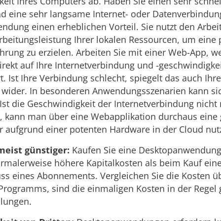
eit Ihres Computers ab. Haben Sie einen sehr schne
 eine sehr langsame Internet- oder Datenverbindung
dung einen erheblichen Vorteil. Sie nutzt den Arbei
rbeitungsleistung Ihrer lokalen Ressourcen, um eine 
hrung zu erzielen. Arbeiten Sie mit einer Web-App, w
irekt auf Ihre Internetverbindung und -geschwindigke
. Ist Ihre Verbindung schlecht, spiegelt das auch Ihre
t wider. In besonderen Anwendungsszenarien kann si
 Ist die Geschwindigkeit der Internetverbindung nicht
, kann man über eine Webapplikation durchaus eine
aufgrund einer potenten Hardware in der Cloud nut
meist günstiger:
Kaufen Sie eine Desktopanwendung (
rmalerweise höhere Kapitalkosten als beim Kauf ei
ss eines Abonnements. Vergleichen Sie die Kosten üb
 Programms, sind die einmaligen Kosten in der Regel 
hlungen.