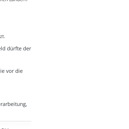
zt.
ld dürfte der
,
ie vor die
erarbeitung,