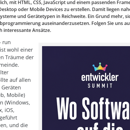
ch, mit HTML, CSS, JavaScript und einem passenden Fram
esktop oder Mobile Devices zu erstellen. Damit liegen nahe
Systeme und Gerätetypen in Reichweite. Ein Grund mehr, si
programmierung auseinanderzusetzen. Folgen Sie uns au
h interessante Ansätze.
– run
ist wohl einer
en Träume der
emeinde.
lter
lte auf allen
 Geräten
b, Mobile)
n (Windows,
, iOS,
geführt
en, und die