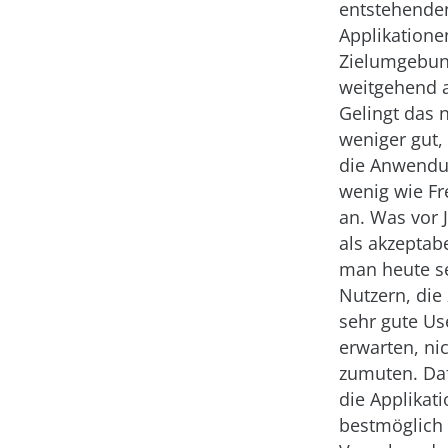
entstehende
Applikatione
Zielumgebun
weitgehend 
Gelingt das 
weniger gut,
die Anwendu
wenig wie F
an. Was vor 
als akzeptabe
man heute s
Nutzern, die
sehr gute Us
erwarten, ni
zumuten. Da
die Applikat
bestmöglich