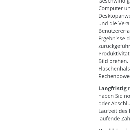
Geschwindigk
Computer und
Desktopanwen
und die Vera
Benutzererfa
Ergebnisse d
zurückgeführt
Produktivitä
Bild drehen.
Flaschenhals
Rechenpower 
Langfristig 
haben Sie no
oder Abschlu
Laufzeit des
laufende Za