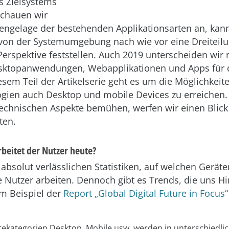
s Zielsystems
Schauen wir
engelage der bestehenden Applikationsarten an, ka
von der Systemumgebung nach wie vor eine Dreiteil
Perspektive feststellen. Auch 2019 unterscheiden wir
sktopanwendungen, Webapplikationen und Apps für 
esem Teil der Artikelserie geht es um die Möglichkeit
ien auch Desktop und mobile Devices zu erreichen.
echnischen Aspekte bemühen, werfen wir einen Blick
ten.
beitet der Nutzer heute?
 absolut verlässlichen Statistiken, auf welchen Gerät
 Nutzer arbeiten. Dennoch gibt es Trends, die uns H
m Beispiel der
Report „Global Digital Future in Focu
tekategorien Desktop, Mobile usw. werden in unterschiedli