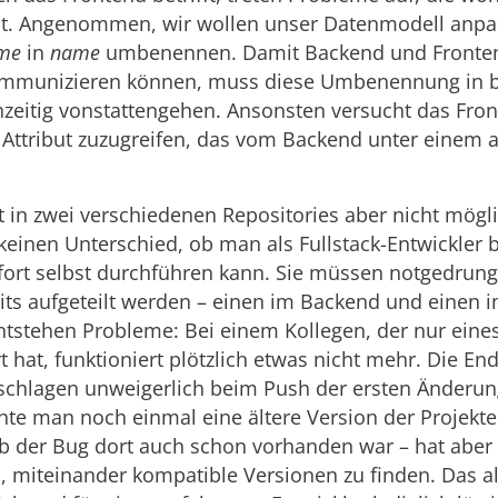
nt. Angenommen, wir wollen unser Datenmodell anp
me
in
name
umbenennen. Damit Backend und Fronten
ommunizieren können, muss diese Umbenennung in 
hzeitig vonstattengehen. Ansonsten versucht das Fron
n Attribut zuzugreifen, das vom Backend unter eine
ist in zwei verschiedenen Repositories aber nicht mögl
einen Unterschied, ob man als Fullstack-Entwickler 
ort selbst durchführen kann. Sie müssen notgedrung
ts aufgeteilt werden – einen im Backend und einen i
ntstehen Probleme: Bei einem Kollegen, der nur eines
rt hat, funktioniert plötzlich etwas nicht mehr. Die En
 schlagen unweigerlich beim Push der ersten Änderun
e man noch einmal eine ältere Version der Projekte
b der Bug dort auch schon vorhanden war – hat aber
, miteinander kompatible Versionen zu finden. Das all