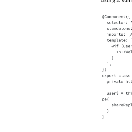
Listing 2: Ko
@Component({

  selector: 'app-root',

  standalone: true,

  imports: [AsyncPipe],

  template: `

    @if (user$ | async; as user) {

      <h1>Welcome, {{ user.userName }}</h1>

    }

  `,

})

export class 
  private httpClient = inject(HttpClient)

  user$ = this.httpClient.get<User>(`${environment.baseUrl}/api/user/current`).pi
pe(

    shareReplay({bufferSize: 1, refCount: true})

  )
