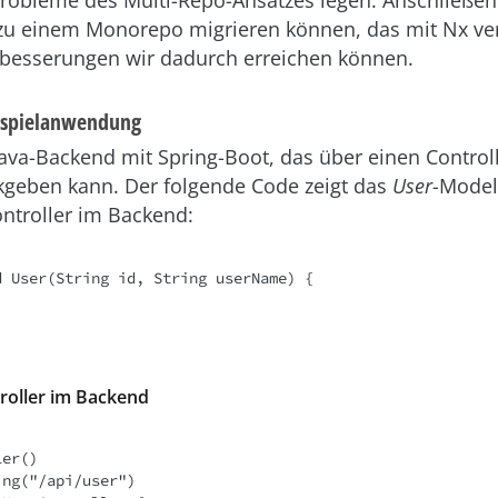
 Probleme des Multi-Repo-Ansatzes legen. Anschließe
 zu einem Monorepo migrieren können, das mit Nx ver
besserungen wir dadurch erreichen können.
ispielanwendung
ava-Backend mit Spring-Boot, das über einen Control
kgeben kann. Der folgende Code zeigt das
User
-Model
ontroller im Backend:
 User(String id, String userName) {

troller im Backend
er()

ng("/api/user")
