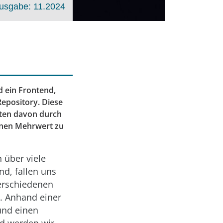
usgabe: 11.2024
d ein Frontend,
Repository. Diese
sten davon durch
inen Mehrwert zu
h über viele
d, fallen uns
verschiedenen
e. Anhand einer
und einen