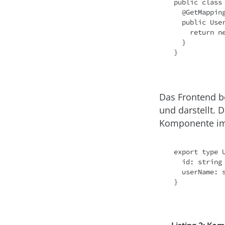
public class 
  @GetMapping(value = "/current", produces = "application/json")

  public User getCurrentUser() {

    return new User("01", "admin");

  }

Das Frontend b
und darstellt. 
Komponente im
export type U
  id: string

  userName: string
