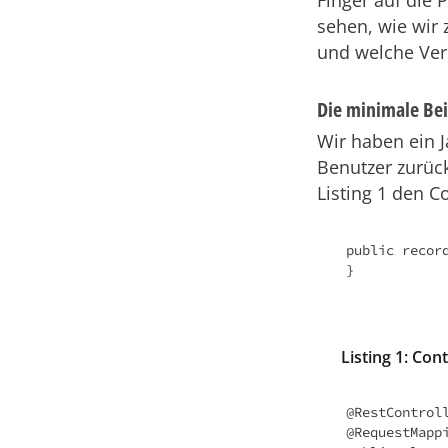
Finger auf die
sehen, wie wir
und welche Ver
Die minimale Be
Wir haben ein J
Benutzer zurüc
Listing 1 den C
public record
Listing 1: Con
@RestControll
@RequestMappi