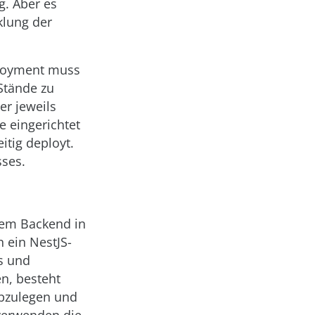
g. Aber es
klung der
ployment muss
Stände zu
er jeweils
e eingerichtet
itig deployt.
sses.
dem Backend in
n ein NestJS-
s und
en, besteht
 abzulegen und