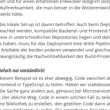
lt und für einen erfahrenen Entwickler lediglich lästi
 Aufmerksamkeit, die man besser in die Weiterentwic
eckt hätte.
 das lokale Set-up ist davon betroffen: Auch beim De
eachtet werden, kompatible Backend- und Frontend-
ese in unterschiedlichen Repositories liegen und dah
s haben, muss für das Deployment eine dritte Pipelin
 Artefakte der beiden anderen verwendet und gleichze
wangsläufig die Nachvollziehbarkeit des Build-Proze
Einfach nur umständlich!
diesem Beispiel ist es eher abwegig, Code zwischen 
ontend in TypeScript zu teilen. Hätten wir stattdesse
die Sache ganz anders aus, genauso bei Microservice
 Der übliche Weg, Code in einem solchen Fall zu teil
ene Bibliothek zu erstellen, den geteilten Code darin