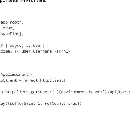
mponente im Frontend
AppComponent {
