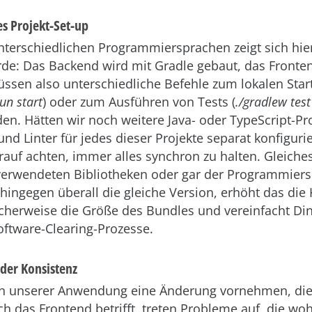
s Projekt-Set-up
terschiedlichen Programmiersprachen zeigt sich hier
rde: Das Backend wird mit Gradle gebaut, das Fronte
ssen also unterschiedliche Befehle zum lokalen Start
un start
) oder zum Ausführen von Tests (
./gradlew tes
n. Hätten wir noch weitere Java- oder TypeScript-Pr
und Linter für jedes dieser Projekte separat konfiguri
uf achten, immer alles synchron zu halten. Gleiches 
verwendeten Bibliotheken oder gar der Programmiers
ingegen überall die gleiche Version, erhöht das die 
cherweise die Größe des Bundles und vereinfacht Ding
ftware-Clearing-Prozesse.
der Konsistenz
n unserer Anwendung eine Änderung vornehmen, die
h das Frontend betrifft, treten Probleme auf, die woh