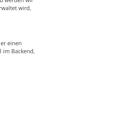
nd werden wir
waltet wird,
ler einen
l im Backend,