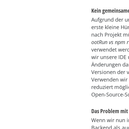
Kein gemeinsame
Aufgrund der un
erste kleine Hü
nach Projekt mü
ootRun vs npm r
verwendet werde
wir unsere IDE 
Änderungen dara
Versionen der 
Verwenden wir h
reduziert mögli
Open-Source-So
Das Problem mit 
Wenn wir nun i
Backend als auc