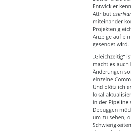
Entwickler ken
Attribut
userNa
miteinander k
Projekten gleic
Anzeige auf ei
gesendet wird.
„Gleichzeitig“ 
macht es auch k
Änderungen sof
einzelne Commi
Und plötzlich e
lokal aktualisie
in der Pipeline
Debuggen möcht
um zu sehen, o
Schwierigkeiten