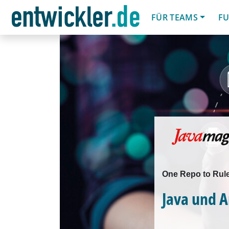
FÜR TEAMS
FU
One Repo to Rule
Java und A