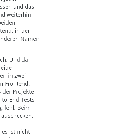
assen und das
d weiterhin
beiden
tend, in der
m anderen Namen
ich. Und da
beide
en in zwei
m Frontend.
 der Projekte
d-to-End-Tests
g fehl. Beim
 auschecken,
es ist nicht