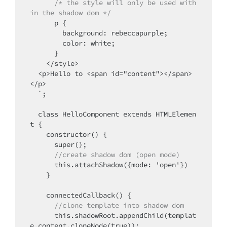
/* the style will only be used with
in the shadow dom */
      p {

        background: rebeccapurple;

        color: white;

      }

    </style>

  <p>Hello to <span id="content"></span>
</p>

  `;

  class HelloComponent extends HTMLElemen
t {

    constructor() {

      super();

//create shadow dom (open mode)
      this.attachShadow({mode: 'open'})

    }

      //clone template into shadow dom
      this.shadowRoot.appendChild(templat