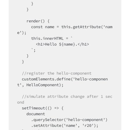
      }

    }

    render() {

      const name = this.getAttribute('nam
e');

      this.innerHTML = `

        <h1>Hello ${name}.</h1>

      `;

    }

  }

//register the hello-component
  customElements.define('hello-componen
t', HelloComponent);

//simulate attribute change after 1 sec
ond
  setTimeout(() => {

    document

      .querySelector('hello-component')

      .setAttribute('name', 'r20');
