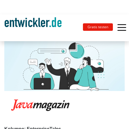
Gratis testen
Kolumne: EnterpriseTales