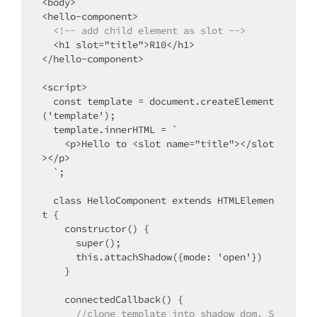
<body>

<hello-component>

<!-- add child element as slot -->
  <h1 slot="title">R10</h1>

</hello-component>

<script>

  const template = document.createElement
('template');

  template.innerHTML = `

    <p>Hello to <slot name="title"></slot
></p>

  `;

  class HelloComponent extends HTMLElemen
t {

    constructor() {

      super();

      this.attachShadow({mode: 'open'})

    }

      //clone template into shadow dom. S