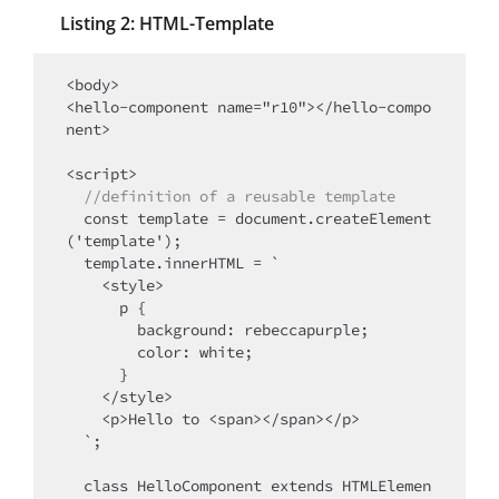
Listing 2: HTML-Template
<body>

<hello-component name="r10"></hello-compo
nent>

<script>

//definition of a reusable template
  const template = document.createElement
('template');

  template.innerHTML = `

    <style>

      p {

        background: rebeccapurple;

        color: white;

      }

    </style>

    <p>Hello to <span></span></p>

  `;

  class HelloComponent extends HTMLElemen