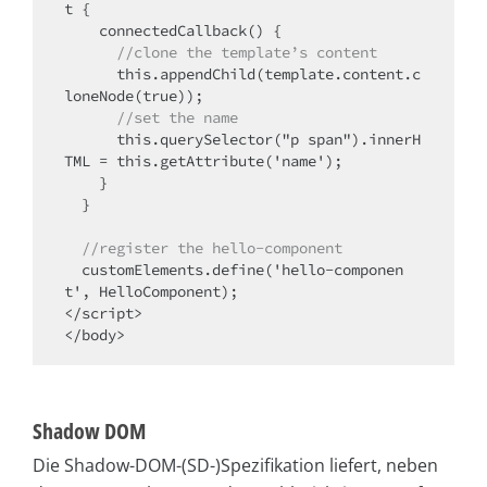
t {

    connectedCallback() {

//clone the template’s content
      this.appendChild(template.content.c
loneNode(true));

//set the name
      this.querySelector("p span").innerH
TML = this.getAttribute('name');

    }

  }

//register the hello-component
  customElements.define('hello-componen
t', HelloComponent);

</script>

</body>
Shadow DOM
Die Shadow-DOM-(SD-)Spezifikation liefert, neben