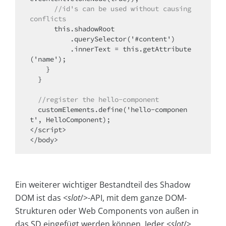
      //id's can be used without causing 
conflicts
      this.shadowRoot

          .querySelector('#content')

          .innerText = this.getAttribute
('name');

    }

  }

//register the hello-component
  customElements.define('hello-componen
t', HelloComponent);

</script>

</body>
Ein weiterer wichtiger Bestandteil des Shadow
DOM ist das <
slot
/>-API, mit dem ganze DOM-
Strukturen oder Web Components von außen in
das SD eingefügt werden können. Jeder <
slot
/>