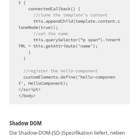
t {

    connectedCallback() {

//clone the template’s content
      this.appendChild(template.content.c
loneNode(true));

//set the name
      this.querySelector("p span").innerH
TML = this.getAttribute('name');

    }

  }

//register the hello-component
  customElements.define('hello-componen
t', HelloComponent);

</script>

</body>
Shadow DOM
Die Shadow-DOM-(SD-)Spezifikation liefert, neben