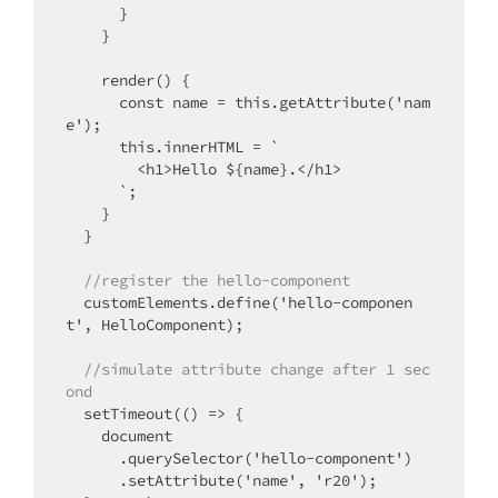
      }

    }

    render() {

      const name = this.getAttribute('nam
e');

      this.innerHTML = `

        <h1>Hello ${name}.</h1>

      `;

    }

  }

//register the hello-component
  customElements.define('hello-componen
t', HelloComponent);

//simulate attribute change after 1 sec
ond
  setTimeout(() => {

    document

      .querySelector('hello-component')

      .setAttribute('name', 'r20');
