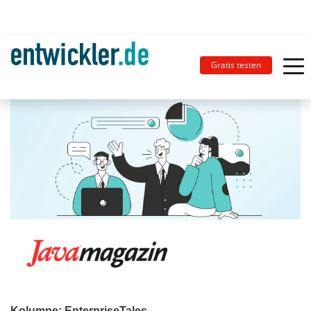
Gratis testen
Kolumne: EnterpriseTales