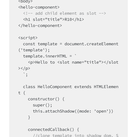
<body>

<hello-component>

<!-- add child element as slot -->
  <h1 slot="title">R10</h1>

</hello-component>

<script>

  const template = document.createElement
('template');

  template.innerHTML = `

    <p>Hello to <slot name="title"></slot
></p>

  `;

  class HelloComponent extends HTMLElemen
t {

    constructor() {

      super();

      this.attachShadow({mode: 'open'})

    }

      //clone template into shadow dom. S