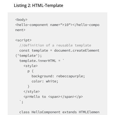
Listing 2: HTML-Template
<body>

<hello-component name="r10"></hello-compo
nent>

<script>

//definition of a reusable template
  const template = document.createElement
('template');

  template.innerHTML = `

    <style>

      p {

        background: rebeccapurple;

        color: white;

      }

    </style>

    <p>Hello to <span></span></p>

  `;

  class HelloComponent extends HTMLElemen