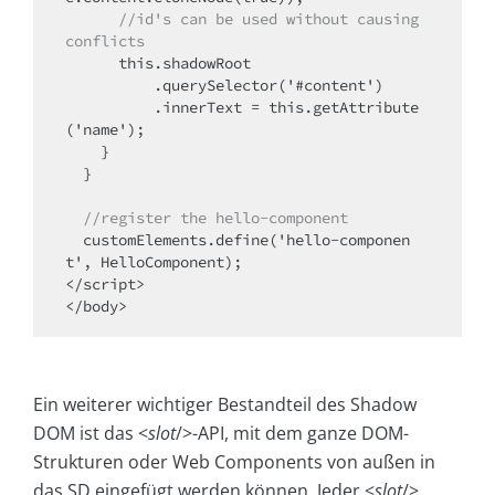
      //id's can be used without causing 
conflicts
      this.shadowRoot

          .querySelector('#content')

          .innerText = this.getAttribute
('name');

    }

  }

//register the hello-component
  customElements.define('hello-componen
t', HelloComponent);

</script>

</body>
Ein weiterer wichtiger Bestandteil des Shadow
DOM ist das <
slot
/>-API, mit dem ganze DOM-
Strukturen oder Web Components von außen in
das SD eingefügt werden können. Jeder <
slot
/>