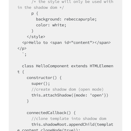
/* the style will only be used with
in the shadow dom */
      p {

        background: rebeccapurple;

        color: white;

      }

    </style>

  <p>Hello to <span id="content"></span>
</p>

  `;

  class HelloComponent extends HTMLElemen
t {

    constructor() {

      super();

//create shadow dom (open mode)
      this.attachShadow({mode: 'open'})

    }

      //clone template into shadow dom
      this.shadowRoot.appendChild(templat