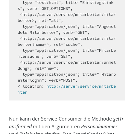
  type="text/html"; title="Einstiegslink
s"; verb="GET,OPTIONS",

 <http://server/service/mitarbeiter/mitar
beiter>; rel="all"; 

  type="application/json"; title="Angemel
dete Mitarbeiter"; verb="GET", 

 <http://server/service/mitarbeiter/mitar
beiter?name=>; rel="suche";

  type="application/json"; title="Mitarbe
itersuche"; verb="GET", 

 <http://server/service/mitarbeiter/anmel
dung>; rel="new";

  type="application/json"; title=" Mitarb
eiterlogin"; verb="POST",

< location: 
http://server/service/mitarbe
iter
Nun kann der Service-Consumer die Methode
get­Tr
ans­formed
mit den Argumenten
Personalnummer