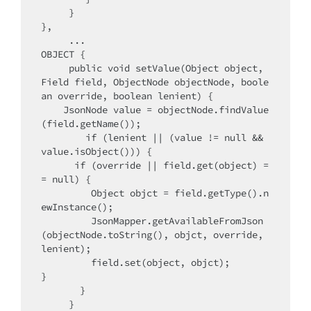
     }

},

     ...

OBJECT {

     public void setValue(Object object, 
Field field, ObjectNode objectNode, boole
an override, boolean lenient) {

    JsonNode value = objectNode.findValue
(field.getName());

        if (lenient || (value != null && 
value.isObject())) {

      if (override || field.get(object) =
= null) {    

         Object objct = field.getType().n
ewInstance();

         JsonMapper.getAvailableFromJson
(objectNode.toString(), objct, override, 
lenient);

         field.set(object, objct);

}

       }

     }
