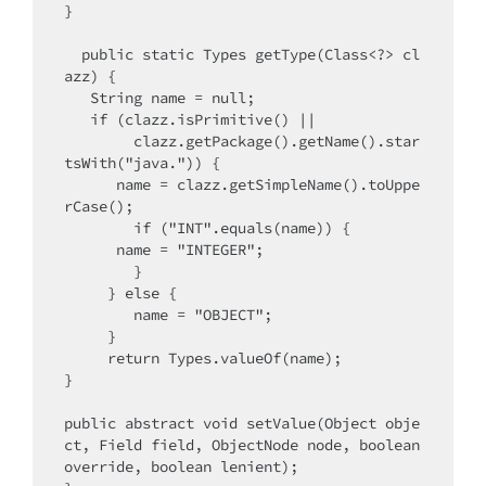
}

  public static Types getType(Class<?> cl
azz) {

   String name = null;

   if (clazz.isPrimitive() || 

        clazz.getPackage().getName().star
tsWith("java.")) {

      name = clazz.getSimpleName().toUppe
rCase();

        if ("INT".equals(name)) {

      name = "INTEGER";

        }

     } else {

        name = "OBJECT";

     }

     return Types.valueOf(name);

}

public abstract void setValue(Object obje
ct, Field field, ObjectNode node, boolean 
override, boolean lenient);
