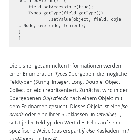
DeclaredFields()) {

    field.setAccessible(true);

    Types.getType(field.getType())

            .setValue(object, field, obje
ctNode, override, lenient);

}

}
Die bisher gesammelten Informationen werden
einer Enumeration
Types
übergeben, die mögliche
Feldtypen (String, Integer, Long, Double, Object,
Collection etc.) repräsentiert. Zunächst wird in der
übergebenen
ObjectNode
nach einem Objekt mit
dem Feldnamen gesucht. Dieses Objekt ist eine
Jso
n­Node
oder eine ihrer Subklassen. In
setValue(...)
setzt jeder Feldtyp den Wert des Felds auf seine
spezifische Weise (das erspart
if-else
-Kaskaden im
J
sonMapper
, Listing 4).