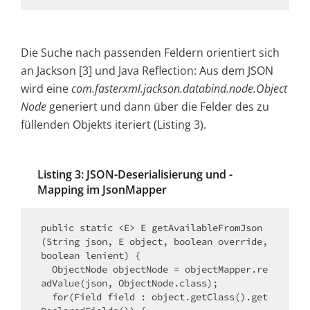
Die Suche nach passenden Feldern orientiert sich
an Jackson [3] und Java Reflection: Aus dem JSON
wird eine
com.fasterxml.jackson.databind.node.Object
Node
generiert und dann über die Felder des zu
füllenden Objekts iteriert (Listing 3).
Listing 3: JSON-Deserialisierung und ­
Mapping im JsonMapper
public static <E> E getAvailableFromJson
(String json, E object, boolean override, 
boolean lenient) {

  ObjectNode objectNode = objectMapper.re
adValue(json, ObjectNode.class);

  for(Field field : object.getClass().get