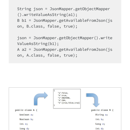
String json = JsonMapper.getObjectMapper
().writeValueAsString(a1);

B b1 = JsonMapper.getAvailableFromJson(js
on, B.class, false, true);

json = JsonMapper.getObjectMapper().write
ValueAsString(b1);

A a2 = JsonMapper.getAvailableFromJson(js
on, A.class, false, true);