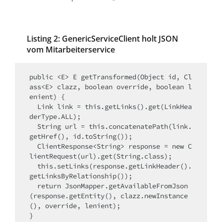
Listing 2: GenericServiceClient holt JSON
vom Mitarbeiterservice
public <E> E getTransformed(Object id, Cl
ass<E> clazz, boolean override, boolean l
enient) {

  Link link = this.getLinks().get(LinkHea
derType.ALL);

  String url = this.concatenatePath(link.
getHref(), id.toString());

  ClientResponse<String> response = new C
lientRequest(url).get(String.class);

  this.setLinks(response.getLinkHeader().
getLinksByRelationship());

  return JsonMapper.getAvailableFromJson
(response.getEntity(), clazz.newInstance
(), override, lenient);

}