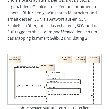
und
Zielobjekt
aufrufen. Der
Generic­Ser­vice­Cli­ent
ergänzt den
all
-Link mit der Personalnummer zu
einem URL für den gewünschten Mitarbeiter und
erhält dessen JSON als Antwort auf ein
GET
.
Schließlich übergibt er das erhaltene JSON und das
Auftraggeberobjekt dem
JsonMapper
, der sich um
das Mapping kümmert (
Abb. 2
und Listing 2).
Abb. 2: Sequenzaufruf „GenericServiceClient“