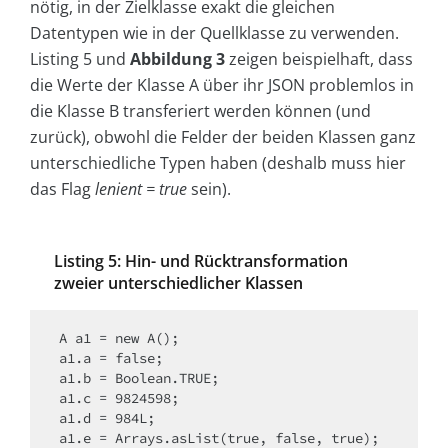
nötig, in der Zielklasse exakt die gleichen
Datentypen wie in der Quellklasse zu verwenden.
Listing 5 und
Abbildung 3
zeigen beispielhaft, dass
die Werte der Klasse A über ihr JSON problemlos in
die Klasse B transferiert werden können (und
zurück), obwohl die Felder der beiden Klassen ganz
unterschiedliche Typen haben (deshalb muss hier
das Flag
lenient = true
sein).
Listing 5: Hin- und Rücktransformation
zweier ­unterschiedlicher Klassen
A a1 = new A();

a1.a = false;

a1.b = Boolean.TRUE;

a1.c = 9824598;

a1.d = 984L;

a1.e = Arrays.asList(true, false, true);
