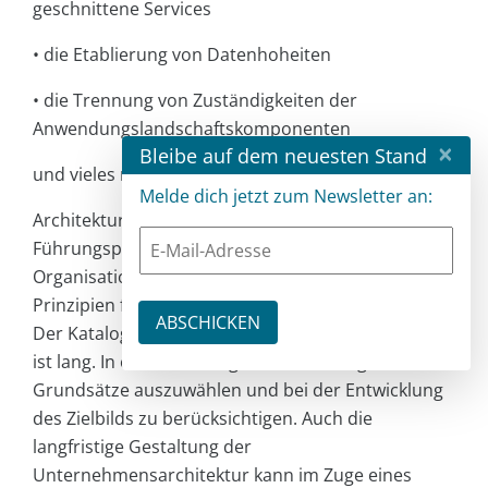
geschnittene Services
•
die Etablierung von Datenhoheiten
•
die Trennung von Zuständigkeiten der
Anwendungslandschaftskomponenten
×
Bleibe auf dem neuesten Stand
und vieles mehr
Melde dich jetzt zum Newsletter an:
Architekturprinzipien sind kategorisiert, z. B. nach
Führungsprinzipien, Management und
Organisationsprinzipien, Applikationsprinzipien,
Prinzipien für Daten/Information und Technologie.
Der Katalog der möglichen Architekturprinzipien
ist lang. In einem WARP gilt es, die richtigen
Grundsätze auszuwählen und bei der Entwicklung
des Zielbilds zu berücksichtigen. Auch die
langfristige Gestaltung der
Unternehmensarchitektur kann im Zuge eines