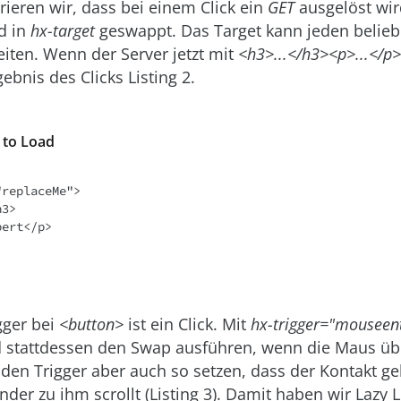
rieren wir, dass bei einem Click ein
GET
ausgelöst wir
d in
hx-target
geswappt. Das Target kann jeden belieb
eiten. Wenn der Server jetzt mit
<h3>...</h3><p>...</p>
ebnis des Clicks Listing 2.
k to Load
replaceMe"> 

gger bei
<button>
ist ein Click. Mit
hx-trigger="mouseen
 stattdessen den Swap ausführen, wenn die Maus ü
 den Trigger aber auch so setzen, dass der Kontakt ge
er zu ihm scrollt (Listing 3). Damit haben wir Lazy 