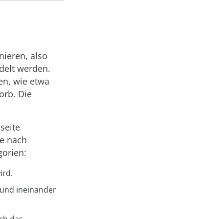
ieren, also
delt werden.
en, wie etwa
orb. Die
seite
je nach
gorien:
ird.
und ineinander
ch das