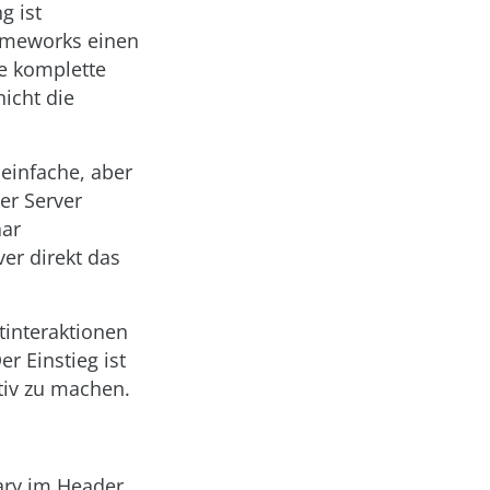
g ist
rameworks einen
ie komplette
icht die
 einfache, aber
er Server
aar
er direkt das
ntinteraktionen
r Einstieg ist
tiv zu machen.
rary im Header