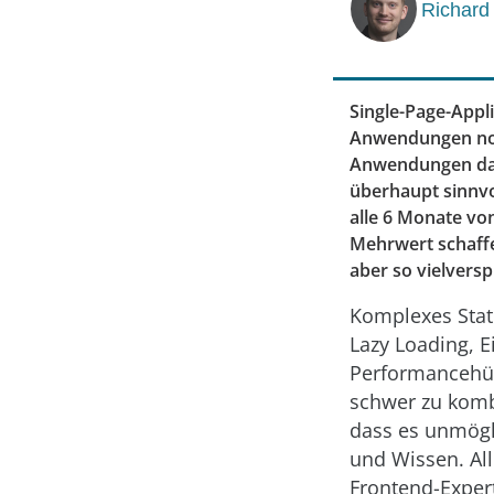
Richard
Single-Page-Appl
Anwendungen noch
Anwendungen das
überhaupt sinnvo
alle 6 Monate vo
Mehrwert schaffe
aber so vielvers
Komplexes Stat
Lazy Loading, 
Performancehür
schwer zu komb
dass es unmögli
und Wissen. All
Frontend-Exper