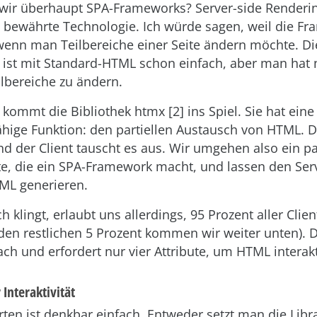
ir überhaupt SPA-Frameworks? Server-side Renderin
e bewährte Technologie. Ich würde sagen, weil die F
 wenn man Teilbereiche einer Seite ändern möchte. D
 ist mit Standard-HTML schon einfach, aber man hat n
ilbereiche zu ändern.
e kommt die Bibliothek htmx [2] ins Spiel. Sie hat eine
ähige Funktion: den partiellen Austausch von HTML. D
d der Client tauscht es aus. Wir umgehen also ein p
e, die ein SPA-Framework macht, und lassen den Serv
ML generieren.
h klingt, erlaubt uns allerdings, 95 Prozent aller Clie
den restlichen 5 Prozent kommen wir weiter unten). De
ach und erfordert nur vier Attribute, um HTML interak
 Interaktivität
rten ist denkbar einfach. Entweder setzt man die Lib