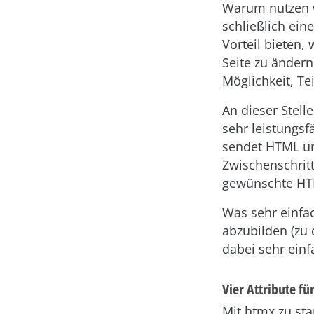
Warum nutzen w
schließlich ein
Vorteil bieten,
Seite zu ändern
Möglichkeit, Te
An dieser Stell
sehr leistungsf
sendet HTML un
Zwischenschritt
gewünschte HT
Was sehr einfac
abzubilden (zu 
dabei sehr einf
Vier Attribute für
Mit htmx zu sta