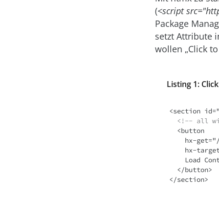
(
<script src="ht
Package Manage
setzt Attribute
wollen „Click t
Listing 1: Clic
  <!-- all 
  <button 

    hx-get="/contacts/2"

    hx-target="#replaceMe">

    Load Contact

  </button>
