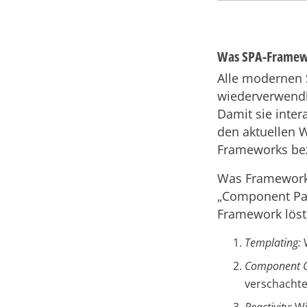
Was SPA-Framewo
Alle modernen 
wiederverwendb
Damit sie inte
den aktuellen 
Frameworks bez
Was Frameworks
„Component Part
Framework löst,
Templating:
W
Component C
verschachtel
Reactivity:
Wi