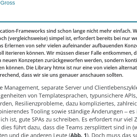
 Gross
ication-Frameworks sind schon lange nicht mehr einfach. W
 (vergleichsweise) simpel ist, erfordert bereits bei nur 
 Erlernen von sehr vielen aufeinander aufbauenden Konze
ll iterieren können. Wir müssen dieser Falle entkommen, d
n neuen Konzepten zurückgeworfen werden, sondern konti
n können. Die Library htmx ist nur eine von vielen alterna
prechend, dass wir sie uns genauer anschauen sollten.
e Management, separate Server und Clientlebenszykle
Eigenheiten von Templatesprachen, typunsichere APIs
den, Resilienzprobleme, dazu kompliziertes, zahlrei
inierendes Tooling sowie ständige Änderungen ‒ es is
ch ist, gute SPAs zu schreiben. Es erfordert nur viel 
 dies führt dazu, dass die Teams zersplittert sind in (
ten und die anderen Leute (
Abb. 1
). Doch muss das s