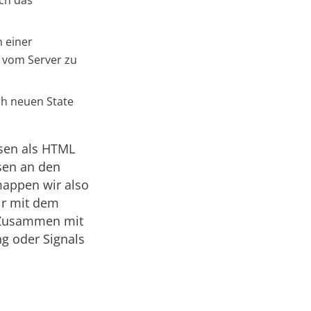
 einer
 vom Server zu
ch neuen State
esen als HTML
esen an den
mappen wir also
ir mit dem
 Zusammen mit
g oder Signals