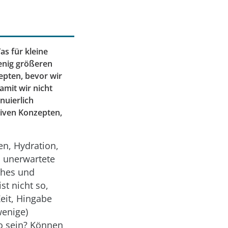
as für kleine
wenig größeren
pten, bevor wir
amit wir nicht
nuierlich
tiven Konzepten,
n, Hydration,
, unerwartete
ches und
t nicht so,
Zeit, Hingabe
wenige)
o sein? Können