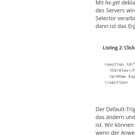
Mit
hx-get
dekla
des Servers wir
Selector verarb
dann ist das Erg
Listing 2: Clic
<section id="
  <h3>Alex</h3>

  <p>Htmx Expert</p>

Der Default-Tri
das ändern und
ist. Wir können
wenn der Anwend