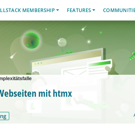
LLSTACK MEMBERSHIP
FEATURES
COMMUNITI
plexitätsfalle
ebseiten mit htmx
ung