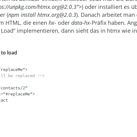
tps://unpkg.com/htmx.org@2.0.3">
) oder installiert es 
r (
npm install htmx.org@2.0.3
). Danach arbeitet man 
 im HTML, die einen
hx-
oder
data-hx-
Präfix haben. A
o Load“ implementieren, dann sieht das in htmx wie in 
k to load
will be replaced -->