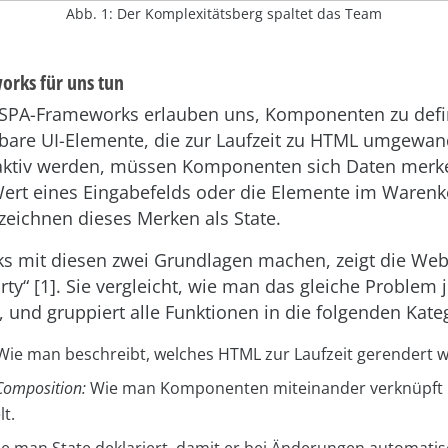
Abb. 1: Der Komplexitätsberg spaltet das Team
rks für uns tun
SPA-Frameworks erlauben uns, Komponenten zu defin
are UI-Elemente, die zur Laufzeit zu HTML umgewan
raktiv werden, müssen Komponenten sich Daten merk
Wert eines Eingabefelds oder die Elemente im Warenk
eichnen dieses Merken als State.
 mit diesen zwei Grundlagen machen, zeigt die Web
y“ [1]. Sie vergleicht, wie man das gleiche Problem 
 und gruppiert alle Funktionen in die folgenden Kate
ie man beschreibt, welches HTML zur Laufzeit gerendert w
omposition:
Wie man Komponenten miteinander verknüpft 
t.
e man State deklariert, damit er bei Änderungen automatis