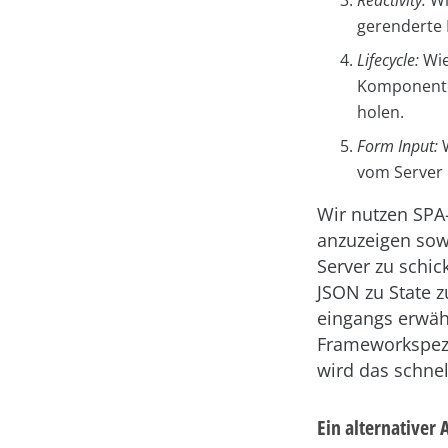
gerenderte
Lifecycle:
Wie
Komponente 
holen.
Form Input:
W
vom Server 
Wir nutzen SPA
anzuzeigen sowi
Server zu schic
JSON zu State 
eingangs erwä
Frameworkspezi
wird das schne
Ein alternativer 