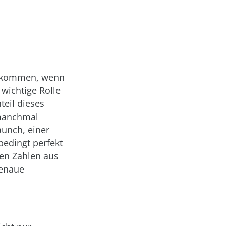
n kommen, wenn
 wichtige Rolle
teil dieses
 manchmal
aunch, einer
edingt perfekt
hen Zahlen aus
genaue