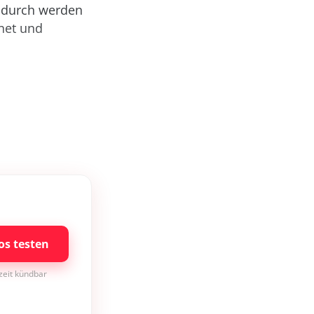
adurch werden
net und
os testen
rzeit kündbar