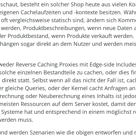
schaut, besteht ein solcher Shop heute aus vielen 
 eigenen Cachelaufzeiten und -kontexte besitzen. Wäh
 oft vergleichsweise statisch sind, ändern sich Kom
n werden, Produktbeschreibungen, wenn neue Daten
r Produktbestand, wenn Produkte verkauft werden.
hängen sogar direkt an dem Nutzer und werden meist
eder Reverse Caching Proxies mit Edge-side Includes
solche einzelnen Bestandteile zu cachen, oder dies fi
irekt statt. Selbst wenn all das nicht der Fall ist, ca
r gleiche Queries, oder der Kernel cacht Anfragen a
erechnung oder Neuberechnung eines Inhalts ist jedo
meisten Ressourcen auf dem Server kostet, damit den
er Systeme hat und entsprechend in einem möglichst r
werden muss.
nd werden Szenarien wie die obigen entworfen und 