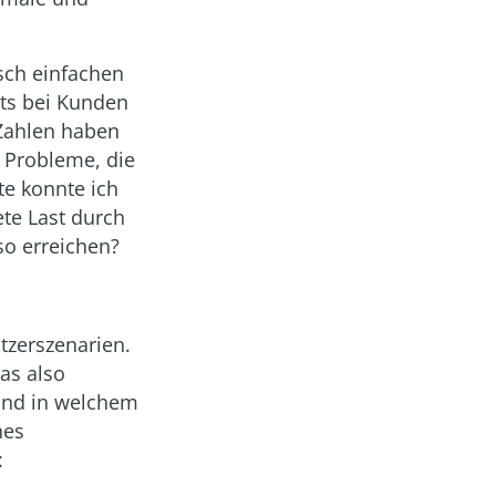
isch einfachen
sts bei Kunden
Zahlen haben
e Probleme, die
te konnte ich
ete Last durch
so erreichen?
tzerszenarien.
as also
und in welchem
nes
: