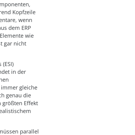
Komponenten,
rend Kopfzeile
mentare, wenn
 aus dem ERP
 Elemente wie
 gar nicht
 (ESI)
ndet in der
chen
n immer gleiche
ch genau die
 größten Effekt
ealistischem
müssen parallel