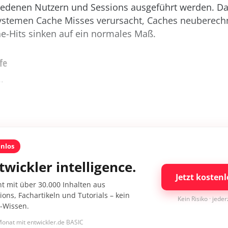
iedenen Nutzern und Sessions ausgeführt werden. D
Systemen Cache Misses verursacht, Caches neuberech
he-Hits sinken auf ein normales Maß.
fe
.
enlos
twickler intelligence.
Jetzt kostenl
nt mit über 30.000 Inhalten aus
ons, Fachartikeln und Tutorials – kein
Kein Risiko · jede
I-Wissen.
onat mit entwickler.de BASIC