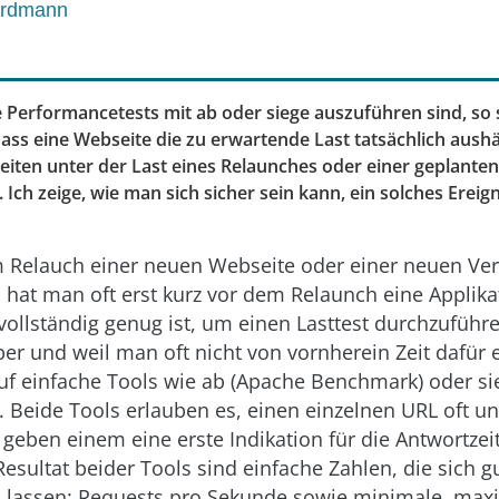
ordmann
e Performancetests mit ab oder siege auszuführen sind, so 
dass eine Webseite die zu erwartende Last tatsächlich aush
eiten unter der Last eines Relaunches oder einer geplanten
h zeige, wie man sich sicher sein kann, ein solches Ereign
 Relauch einer neuen Webseite oder einer neuen Ver
hat man oft erst kurz vor dem Relaunch eine Applika
vollständig genug ist, um einen Lasttest durchzuführ
ber und weil man oft nicht von vornherein Zeit dafür 
auf einfache Tools wie ab (Apache Benchmark) oder si
. Beide Tools erlauben es, einen einzelnen URL oft un
geben einem eine erste Indikation für die Antwortzei
esultat beider Tools sind einfache Zahlen, die sich g
lassen: Requests pro Sekunde sowie minimale, max