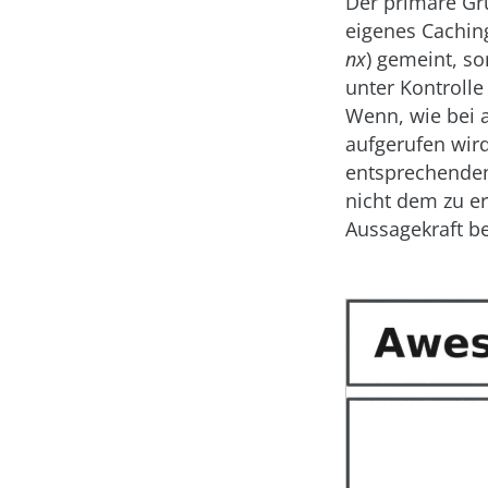
Der primäre Gru
eigenes Caching
nx
) gemeint, so
unter Kontroll
Wenn, wie bei 
aufgerufen wird
entsprechenden 
nicht dem zu e
Aussagekraft be