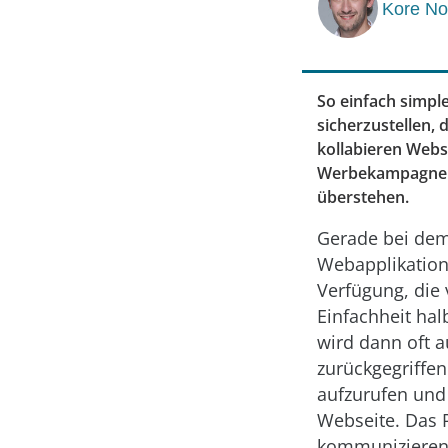
Kore N
So einfach simpl
sicherzustellen, 
kollabieren Webs
Werbekampagne. Ic
überstehen.
Gerade bei dem
Webapplikation 
Verfügung, die 
Einfachheit hal
wird dann oft 
zurückgegriffen
aufzurufen und 
Webseite. Das R
kommunizieren 