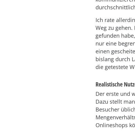
durchschnittlic
Ich rate allerd
Weg zu gehen. K
gefunden habe,
nur eine begren
einen gescheite
bislang durch L
die getestete 
Realistische Nut
Der erste und w
Dazu stellt man
Besucher üblic
Mengenverhältn
Onlineshops kö