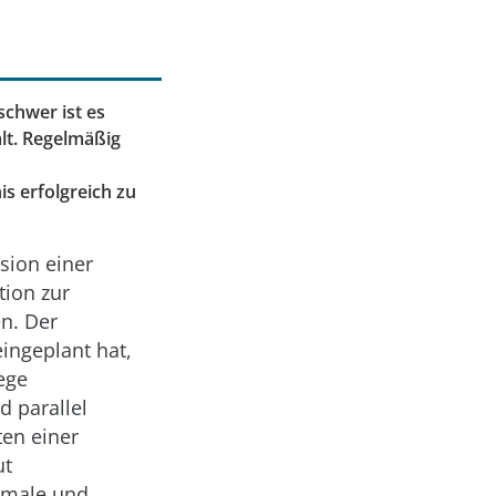
schwer ist es
ält. Regelmäßig
is erfolgreich zu
sion einer
tion zur
en. Der
eingeplant hat,
ege
d parallel
ten einer
ut
imale und