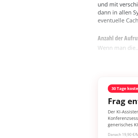
und mit versch
dann in allen 
eventuelle Cac
Anzahl der Aufru
Wenn man die..
30 Tage kost
Frag en
Der KI-Assiste
Konferenzsessi
generisches K
Danach 19,90 €/M