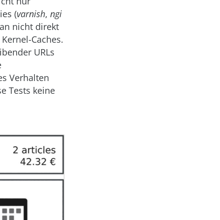
icht nur
es (
varnish
,
ngi
n nicht direkt
 Kernel-Caches.
eibender URLs
e
es Verhalten
e Tests keine