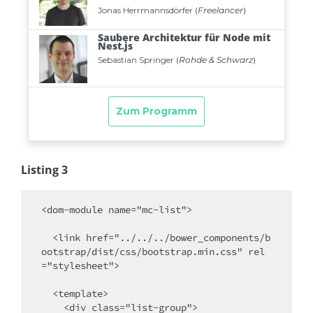
Listing 3
<dom-module name="mc-list">

  <link href="../../../bower_components/b
ootstrap/dist/css/bootstrap.min.css" rel
="stylesheet">

  <template>

    <div class="list-group">
