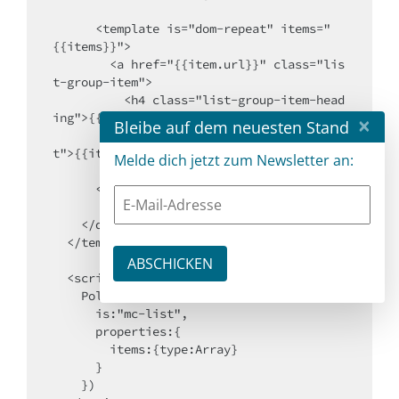
      <template is="dom-repeat" items="
{{items}}">

        <a href="{{item.url}}" class="lis
t-group-item">

          <h4 class="list-group-item-head
ing">{{item.heading}}</h4>

×
Bleibe auf dem neuesten Stand
          <p class="list-group-item-tex
t">{{item.text}}</p>

Melde dich jetzt zum Newsletter an:
        </a>

      </template>

    </div>

  </template>

  <script>

    Polymer({

      is:"mc-list",

      properties:{

        items:{type:Array}

      }

    })
