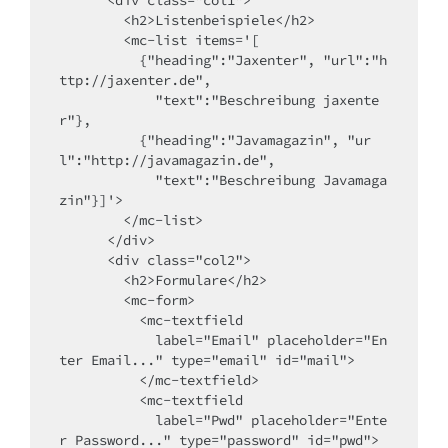
        <h2>Listenbeispiele</h2>

        <mc-list items='[

          {"heading":"Jaxenter", "url":"h
ttp://jaxenter.de",

            "text":"Beschreibung jaxente
r"},

          {"heading":"Javamagazin", "ur
l":"http://javamagazin.de",

            "text":"Beschreibung Javamaga
zin"}]'>

        </mc-list>

      </div>

      <div class="col2">

        <h2>Formulare</h2>

        <mc-form>

          <mc-textfield

            label="Email" placeholder="En
ter Email..." type="email" id="mail">

          </mc-textfield>

          <mc-textfield

            label="Pwd" placeholder="Ente
r Password..." type="password" id="pwd">
