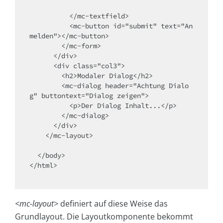
          </mc-textfield>

          <mc-button id="submit" text="An
melden"></mc-button>

        </mc-form>

      </div>

      <div class="col3">

        <h2>Modaler Dialog</h2>

        <mc-dialog header="Achtung Dialo
g" buttontext="Dialog zeigen">

          <p>Der Dialog Inhalt...</p>

        </mc-dialog>

      </div>

    </mc-layout>

  </body>

</html>

<mc-layout>
definiert auf diese Weise das
Grundlayout. Die Layoutkomponente bekommt