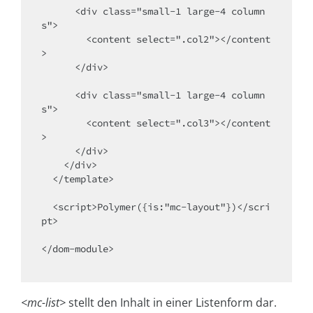
      <div class="small-1 large-4 column
s">

        <content select=".col2"></content
>

      </div>

      <div class="small-1 large-4 column
s">

        <content select=".col3"></content
>

      </div>

    </div>

  </template>

  <script>Polymer({is:"mc-layout"})</scri
pt>

</dom-module>

<mc-list>
stellt den Inhalt in einer Listenform dar.