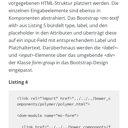
vorgegebenen HTML-Struktur platziert werden. Die
einzelnen Eingabeelemente sind ebenso in
Komponenten abstrahiert. Das Bootstrap
<mc-textf
ield>
aus Listing 5 bündelt
type, label
, und den
placeholder
in den Attributen und überträgt diese
auf ein
input
-Field mit entsprechendem Label und
Platzhaltertext. Darüberhinaus werden die
<label>
–
und
<input>
-Elemente über das umgebende
<div>
der Klasse
form-group
in das Bootstrap-Design
eingepasst.
Listing 4
<link rel="import" href="../../../bower_c
omponents/polymer/polymer.html">

<dom-module name="mc-form">

  <link href="../../../bower_components/f