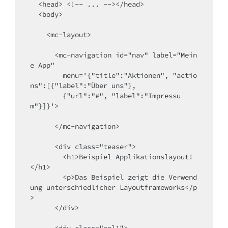
  <head> <!-- ... --></head>

  <body>

    <mc-layout>

      <mc-navigation id="nav" label="Mein
e App"

        menu='{"title":"Aktionen", "actio
ns":[{"label":"Über uns"},

        {"url":"#", "label":"Impressu
m"}]}'>

      </mc-navigation>

      <div class="teaser">

        <h1>Beispiel Applikationslayout!
</h1>

        <p>Das Beispiel zeigt die Verwend
ung unterschiedlicher Layoutframeworks</p
>

      </div>

      <div class="col1">
