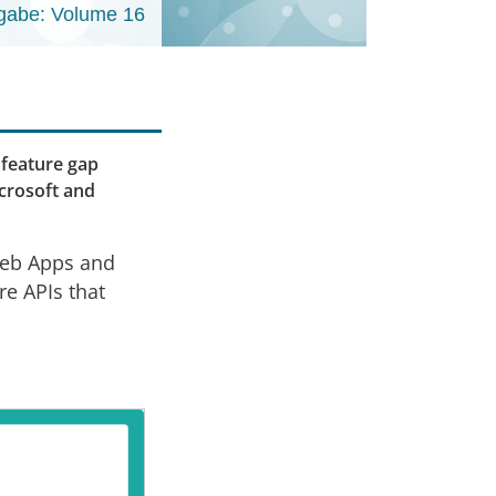
gabe: Volume 16
 feature gap
icrosoft and
 Web Apps and
re APIs that