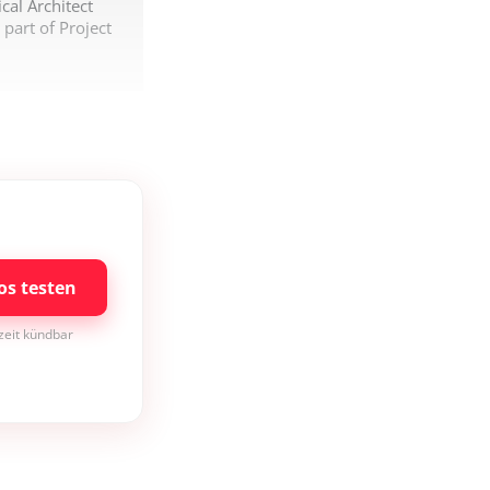
al Architect
part of Project
os testen
rzeit kündbar