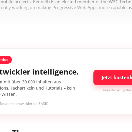
mobile projects. Kenneth is an elected member of the W3C Technic
rently working on making Progressive Web Apps more capable as 
enlos
twickler intelligence.
Jetzt kostenl
nt mit über 30.000 Inhalten aus
ons, Fachartikeln und Tutorials – kein
Kein Risiko · jede
I-Wissen.
onat mit entwickler.de BASIC