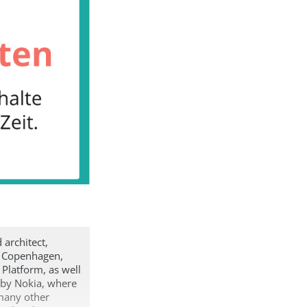
 architect,
f Copenhagen,
 Platform, as well
d by Nokia, where
many other