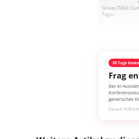
Group (TAG). Cur
Fugu..
30 Tage kost
Frag en
Der KI-Assiste
Konferenzsessi
generisches K
Danach 19,90 €/M