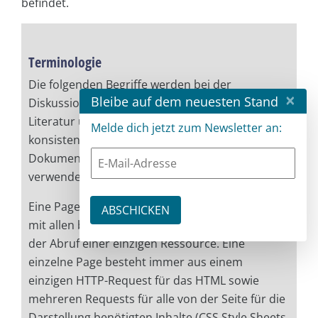
befindet.
Terminologie
Die folgenden Begriffe werden bei der
×
Bleibe auf dem neuesten Stand
Diskussion von Performance genutzt. Die
Literatur und der Sprachgebrauch sind nicht
Melde dich jetzt zum Newsletter an:
konsistent. Man sollte also bei
Dokumentationen und Spezifikation die
verwendeten Begriffe genau erläutern.
Eine Page View bezeichnet das Laden einer Seite
mit allen benötigten Ressourcen. Ein Request ist
der Abruf einer einzigen Ressource. Eine
einzelne Page besteht immer aus einem
einzigen HTTP-Request für das HTML sowie
mehreren Requests für alle von der Seite für die
Darstellung benötigten Inhalte (CSS Style Sheets,